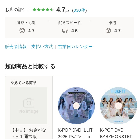
4.7
お店の評価：
点
(
830
件
)
連絡・応対
配送スピード
梱包
4.7
4.6
4.7
販売者情報
支払い方法
営業日カレンダー
類似商品と比較する
今見ている商品
【中古】 お金がな
K-POP DVD ILLIT
K-POP DVD
いっ 1 通常版
2026 PV/TV - Its
BABYMONSTER