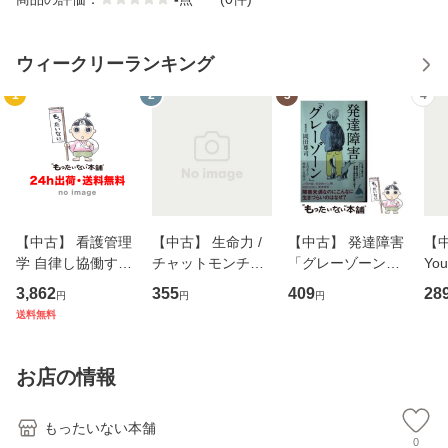
ウィークリーランキング
1
2
3
4
【中古】 看護管理
【中古】 生命力 /
【中古】 発達障害
【中
学 自律し協働する
チャットモンチー /
「グレーゾーン」
You
専門職の看護マネ
キューンレコード
その正しい理解と
のがか
3,862
355
409
28
円
円
円
ジメントスキル 改
[CD]【メール便送
克服法 (SB新書 57
【
送料無料
訂第3版 (看護学テ
料無料】
2) / 岡田尊司 / Ｓ
料
キストNiCE) / 手島
Ｂクリエイティブ
恵 藤本幸三 / 南江
[新書]【メール便送
お店の情報
堂 [単行
料無料】
もったいない本舗
0