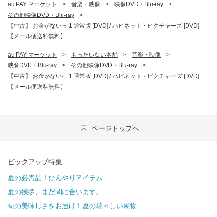
au PAY マーケット
>
音楽・映像
>
映像DVD・Blu-ray
>
その他映像DVD・Blu-ray
>
【中古】 お金がないっ 1 通常版 [DVD] / ハピネット・ピクチャーズ [DVD]
【メール便送料無料】
au PAY マーケット
>
もったいない本舗
>
音楽・映像
>
映像DVD・Blu-ray
>
その他映像DVD・Blu-ray
>
【中古】 お金がないっ 1 通常版 [DVD] / ハピネット・ピクチャーズ [DVD]
【メール便送料無料】
ページトップへ
ピックアップ特集
夏の必需品！ひんやりアイテム
夏の挨拶、まだ間に合います。
旬の美味しさをお届け！夏の瑞々しい果物