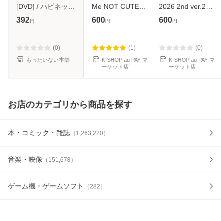
[DVD] / ハピネッ
Me NOT CUTE
2026 2nd ver.2
ト・ピクチャーズ
ANYMORE
PV/TV - I LIKE IT
392
600
600
円
円
円
[DVD]【メール便
JELLYOUS Do the
SUGAR HONEY
送料無料】
Dance Almond
ICE TEA CHOOM
Chocolate Cherish
WE GO UP HOT
(0)
(1)
(0)
Tick-Tack Cherish
SAUCE Love In
もったいない本舗
K-SHOP au PAY マ
K-SHOP au PAY マ
ーケット店
ーケット店
Magnetic -
My Heart DRIP
CLIK C
お店のカテゴリから商品を探す
本・コミック・雑誌
（
1,263,220
）
音楽・映像
（
151,678
）
ゲーム機・ゲームソフト
（
282
）