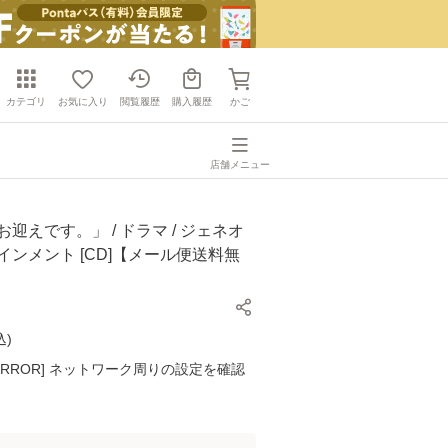
カテゴリ
お気に入り
閲覧履歴
購入履歴
かご
店舗メニュー
お迎えです。」 / ドラマ / ジェネオ
インメント [CD]【メール便送料無
込
)
K ERROR] ネットワーク周りの設定を確認