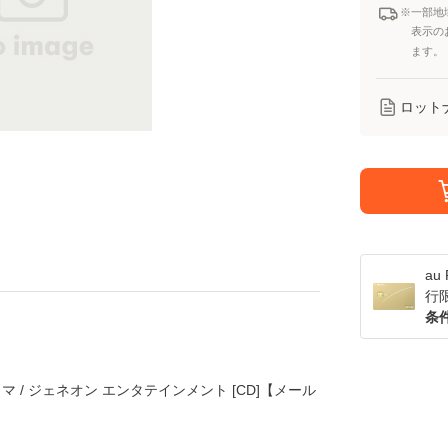
※一部地
表示の
ます。
ロット
a
行
条
マ / ジェネオン エンタテインメント [CD]【メール