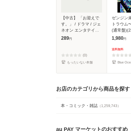
【中古】 「お迎えで
ゼンジン
す。」 / ドラマ / ジェ
トラウム
ネオン エンタテイン
(通常盤)(2
メント [CD]【メール
289
1,980
円
円
便送料無料】
送料無料
(0)
もったいない本舗
Blue Oce
お店のカテゴリから商品を探す
本・コミック・雑誌
（
1,259,743
）
au PAY マーケット
のおすすめ