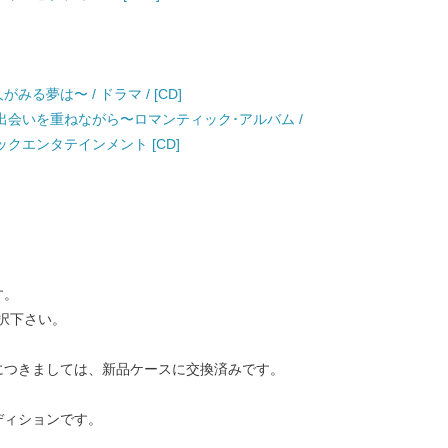
る夢は〜 / ドラマ / [CD]
もの出会いを重ねながら〜ロマンティック･アルバム /
クエンタテインメント [CD]
す。
択下さい。
につきましては、新品ケースに交換済みです。
ディションです。