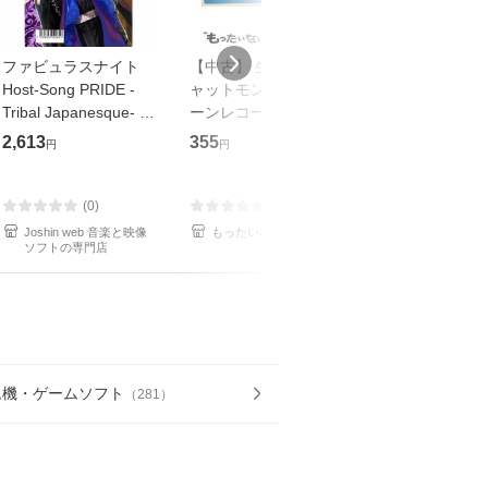
ファビュラスナイト
【中古】 生命力 / チ
【中古】 My so
Host-Song PRIDE -
ャットモンチー / キュ
Your song / 
Tribal Japanesque- ネ
ーンレコード [CD]
がかり / [CD]【メール
オバサラ/皇麗夢(豊永
【メール便送料無料】
便送料無料】
2,613
355
289
円
円
円
利行)[CD]【返品種別
A】
(0)
(0)
(0)
Joshin web 音楽と映像
もったいない本舗
もったいない本
ソフトの専門店
ム機・ゲームソフト
（
281
）