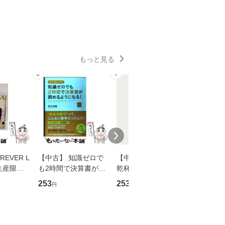
もっと見る
6
7
8
EVER L
【中古】 知識ゼロで
【中古】 ウインクで
【中古】
生産限定
も2時間で決算書が読
乾杯 (ノン・ポシェッ
春文庫） /
翔太×加藤
めるようになる！ 会
ト) / 東野圭吾 / 祥伝
文藝春秋 
253
253
262
円
円
円
計超入門！ / 佐伯 良
社 [文庫]【メール便送
ル便送料
】
隆 / 高橋書店 [単行本
料無料】
（ソフトカバー）]
【メール便送