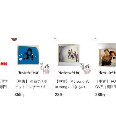
3
4
5
管理学
【中古】 生命力 / チ
【中古】 My song Yo
【中古】 FOR
専門職
ャットモンチー / キュ
ur song / いきものが
OVE（初回
ントス
ーンレコード [CD]
かり / [CD]【メール便
盤） / 清水
355
289
289
円
円
円
(看護
【メール便送料無料】
送料無料】
ミリヤ / [CD]【メール
 / 手
便送料無料
 南江