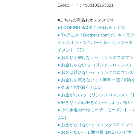
EANコード：4988102263621
■こちらの商品もオススメです
● LOOKING BACK / 小田和正 / [CD]
● TVアニメ「Brothers conflict
ジェネオン・ユニバーサル・エンターテイ
イメント [CD]
● お金じゃ解けないっ （リンクスロマンス）
● お金じゃないっ （リンクスロマンス） /
● お金は貸さないっ （リンクスロマンス） 
● お金じゃ買えないっ / 篠崎 一夜 / 幻
● 久遠 / 宮野真守 / [CD]
● お金がないっ （リンクスロマンス） / 篠
● 好きなものは好きだからしょうがない！！−TAR
● その永遠の一秒に〜ザ・モーメント・オ
[CD]
● お金がたりないっ （リンクスロマンス） 
● お金がないっ 1 通常版 [DVD] / ハピ