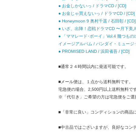
● お金しかないっ / ドラマCD / [CD]
● お金じゃ買えないっ / ドラマCD / [CD]
● Honeymoon 9 奥村千遥 / 石田彰 / [CD]
● いざ、出陣！恋戦ドラマCD 〜月下美人がみ
● 「ママレード･ボーイ」Vol.4 幾つ
イメージアルバム / バンダイ・ミュージッ
● PROMISED LAND / 浜田省吾 / [CD]
■通常２４時間以内に発送可能です。
■メール便は、１点から送料無料です。
宅急便の場合、2,500円以上送料無料で
※「代引き」ご希望の方は宅急便をご選
■「非常に良い」コンディションの商品
■中古品ではございますが、良好なコン