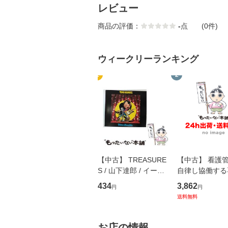
レビュー
商品の評価：
-
点
(0件)
ウィークリーランキング
1
2
【中古】 TREASURE
【中古】 看護
S / 山下達郎 / イース
自律し協働する
トウエスト・ジャパン
の看護マネジメ
434
3,862
円
円
[CD]【メール便送料無
キル 改訂第3版 
送料無料
料】
学テキストNiCE)
島恵 藤本幸三 /
堂 [単行
お店の情報