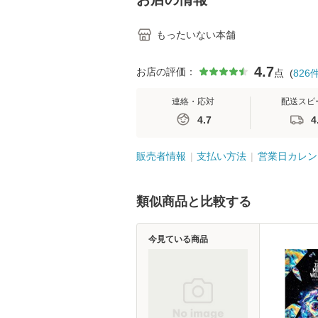
もったいない本舗
4.7
お店の評価：
点
(
826
連絡・応対
配送スピ
4.7
4
販売者情報
支払い方法
営業日カレン
類似商品と比較する
今見ている商品