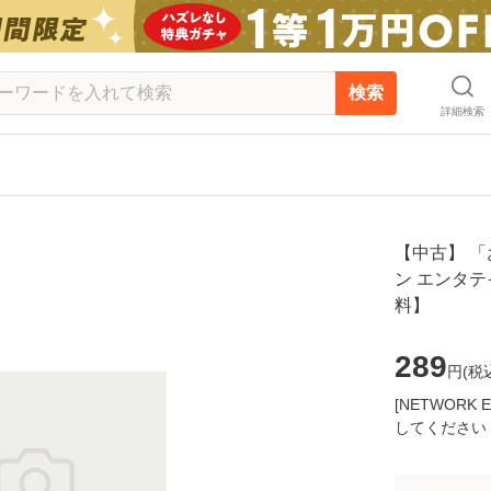
検索
詳細検索
【中古】 「
ン エンタテ
料】
289
円(
税
[NETWOR
してください