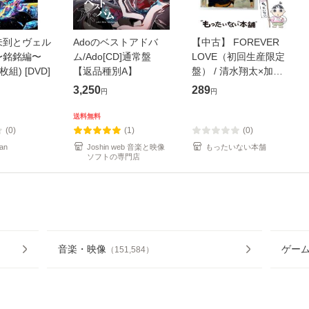
未到とヴェル
Adoのベストアドバ
【中古】 FOREVER
〜銘銘編〜
ム/Ado[CD]通常盤
LOVE（初回生産限定
枚組) [DVD]
【返品種別A】
盤） / 清水翔太×加藤
ミリヤ / [CD]【メール
3,250
289
円
円
便送料無料】
送料無料
(0)
(1)
(0)
an
Joshin web 音楽と映像
もったいない本舗
ソフトの専門店
音楽・映像
ゲー
（
151,584
）