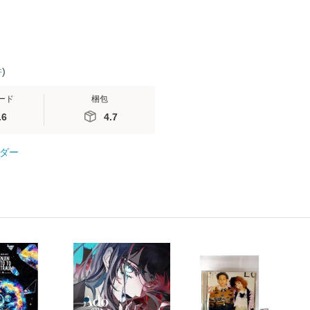
件
)
ード
梱包
.6
4.7
ダー