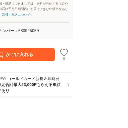
域・離島につきましては、送料が発生する場合や
お届け予定日期間内にお届けできない場合があり
（
送料・配送について
）
ナンバー：
680925059
かごに入れる
0
u PAY ゴールドカード新規＆即時発
限定
合計最大23,000Pもらえる※諸
件あり