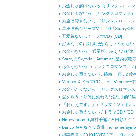
● お金じゃ解けないっ （リンクスロマンス）
● お金じゃないっ （リンクスロマンス） /
● お金は貸さないっ （リンクスロマンス） 
● 星座彼氏シリーズVol．10「Starry☆Sky〜
● 可愛気ないっ / ドラマCD / [CD]
● 好きなものは好きだからしょうがない！！−TAR
● お金がないっ 1 通常版 [DVD] / ハピ
● Starry☆Sky〜in Autumn〜星的収穫浪漫
● お金がないっ （リンクスロマンス） / 篠
● お金じゃ買えないっ / 篠崎 一夜 / 幻
● Vitamin X ドラマCD「Lost Vitami
● お金がたりないっ （リンクスロマンス） 
● 愛を歌うより俺に溺れろ! 溺死寸前!?湯けむり
● 「お迎えです。」 / ドラマ / ジェネオ
● お金じゃ買えないっ / ドラマCD / [CD]
● Honeymoon 9 奥村千遥 / 石田彰 / [CD]
● Barico 名もなき交響曲−no name symph
● 銀魂春祭り2010 [DVD] / アニプレックス