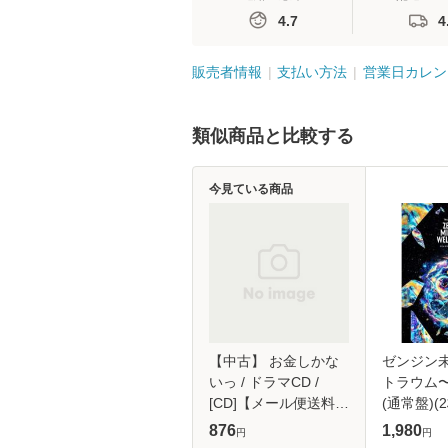
4.7
4
販売者情報
支払い方法
営業日カレン
類似商品と比較する
今見ている商品
【中古】 お金しかな
ゼンジン
いっ / ドラマCD /
トラウム
[CD]【メール便送料無
(通常盤)(2
料】
876
1,980
円
円