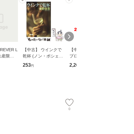
EVER L
【中古】 ウインクで
【中古】 野ブタ。を
【中古】 
生産限定
乾杯 (ノン・ポシェッ
プロデュース [DVD-B
島みゆき / [CD]【
翔太×加藤
ト) / 東野圭吾 / 祥伝
OX] / バップ [DVD]
ル便送料
253
2,266
2,150
円
円
円
社 [文庫]【メール便送
【メール便送料無料】
】
料無料】
0