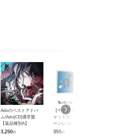
Adoのベストアドバ
【中古】 生命力 / チ
【中古】 COZY 
ム/Ado[CD]通常盤
ャットモンチー / キュ
達郎 / [CD]【メール便
【返品種別A】
ーンレコード [CD]
送料無料】
【メール便送料無料】
3,250
355
479
円
円
円