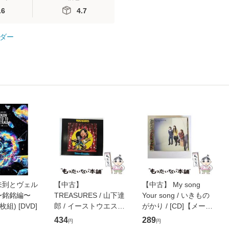
.6
4.7
ダー
未到とヴェル
【中古】
【中古】 My song
〜銘銘編〜
TREASURES / 山下達
Your song / いきもの
枚組) [DVD]
郎 / イーストウエス
がかり / [CD]【メール
ト・ジャパン [CD]
便送料無料】
434
289
円
円
【メール便送料無料】