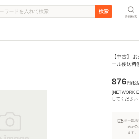
検索
詳細検索
【中古】 お金
ール便送料
876
円(
税
[NETWOR
してください
※一部地
表示の
ます。