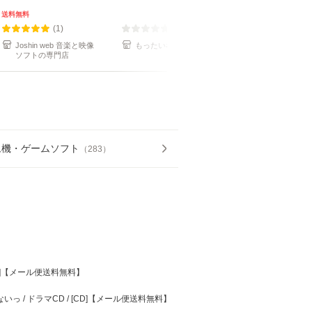
送料無料
(1)
(0)
(1)
Joshin web 音楽と映像
もったいない本舗
もったいない本
ソフトの専門店
ム機・ゲームソフト
（
283
）
CD]【メール便送料無料】
っ / ドラマCD / [CD]【メール便送料無料】