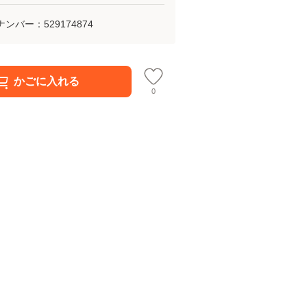
ナンバー：
529174874
かごに入れる
0