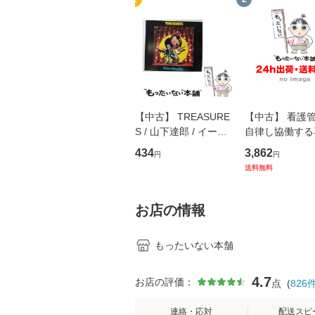
【中古】 TREASURE
【中古】 看護
S / 山下達郎 / イース
自律し協働する
トウエスト・ジャパン
の看護マネジメ
434
3,862
円
円
[CD]【メール便送料無
キル 改訂第3版 
送料無料
料】
学テキストNiCE)
島恵 藤本幸三 /
堂 [単行
お店の情報
もったいない本舗
4.7
お店の評価：
点
(
826
連絡・応対
配送スピ