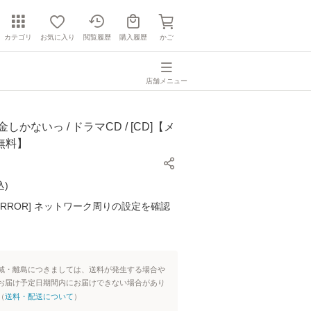
カテゴリ
お気に入り
閲覧履歴
購入履歴
かご
店舗メニュー
しかないっ / ドラマCD / [CD]【メ
無料】
込
)
K ERROR] ネットワーク周りの設定を確認
域・離島につきましては、送料が発生する場合や
お届け予定日期間内にお届けできない場合があり
（
送料・配送について
）