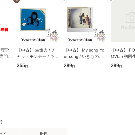
管理学
【中古】 生命力 / チ
【中古】 My song Yo
【中古】 FOR
専門職
ャットモンチー / キュ
ur song / いきものが
OVE（初回
ントス
ーンレコード [CD]
かり / [CD]【メール便
盤） / 清水
355
289
289
円
円
円
(看護
【メール便送料無料】
送料無料】
ミリヤ / [CD]【メール
 / 手
便送料無料
 南江
件
)
ード
梱包