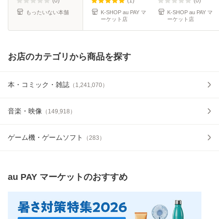
料】
Chocolate Cherish
WE GO UP HOT
(0)
(1)
(0)
Tick-Tack Cherish
SAUCE Love In
もったいない本舗
K-SHOP au PAY マ
K-SHOP au PAY マ
ーケット店
ーケット店
Magnetic -
My Heart DRIP
CLIK C
お店のカテゴリから商品を探す
本・コミック・雑誌
（
1,241,070
）
音楽・映像
（
149,918
）
ゲーム機・ゲームソフト
（
283
）
au PAY マーケット
のおすすめ