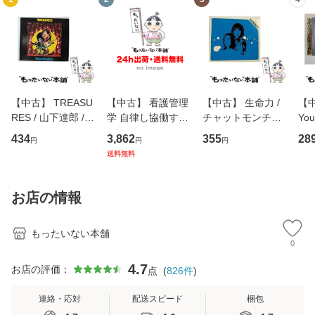
【中古】 TREASU
【中古】 看護管理
【中古】 生命力 /
【中
RES / 山下達郎 /
学 自律し協働する
チャットモンチー /
You
イーストウエス
専門職の看護マネ
キューンレコード
のがか
434
3,862
355
28
円
円
円
ト・ジャパン [CD]
ジメントスキル 改
[CD]【メール便送
【
送料無料
【メール便送料無
訂第3版 (看護学テ
料無料】
料
料】
キストNiCE) / 手島
恵 藤本幸三 / 南江
お店の情報
堂 [単行
もったいない本舗
0
4.7
お店の評価：
点
(
826
件
)
連絡・応対
配送スピード
梱包