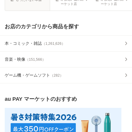
ーケット店
ーケット店
Magnetic -
Goes On
Dynamite ON - K
お店のカテゴリから商品を探す
本・コミック・雑誌
（
1,261,626
）
音楽・映像
（
151,566
）
ゲーム機・ゲームソフト
（
282
）
au PAY マーケット
のおすすめ