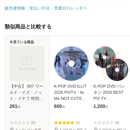
販売者情報
支払い方法
営業日カレンダー
類似商品と比較する
今見ている商品
【中古】 007 ワー
K-POP DVD ILLIT
K-POP DVD バン
ルド・イズ・ノッ
2026 PV/TV - Its
タン 2026 BEST
ト・イナフ 特別編
Me NOT CUTE
PV/ TV
[DVD] / 20世紀フ
ANYMORE
COLLECTION 2枚
261
600
1,200
円
円
円
ォックス・ホー
JELLYOUS Do the
SET - SWIM Yet
ム・エンターテイ
Dance Almond
To Come
メント・ジャパン
Chocolate Cherish
permission to
(0)
(1)
(0)
[DVD]【メール
Tick-Tack Cherish
dance Butter Life
もったいない本舗
K-SHOP au PAY マ
K-SHOP au PAY マ