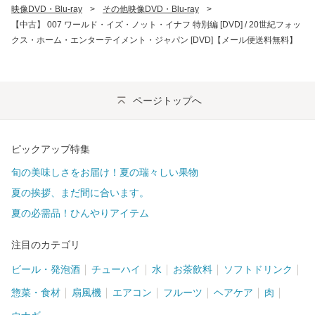
映像DVD・Blu-ray
>
その他映像DVD・Blu-ray
>
【中古】 007 ワールド・イズ・ノット・イナフ 特別編 [DVD] / 20世紀フォッ
クス・ホーム・エンターテイメント・ジャパン [DVD]【メール便送料無料】
ページトップへ
ピックアップ特集
旬の美味しさをお届け！夏の瑞々しい果物
夏の挨拶、まだ間に合います。
夏の必需品！ひんやりアイテム
注目のカテゴリ
ビール・発泡酒
チューハイ
水
お茶飲料
ソフトドリンク
惣菜・食材
扇風機
エアコン
フルーツ
ヘアケア
肉