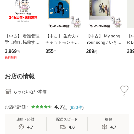
【中古】 看護管理
【中古】 生命力 /
【中古】 My song
【中
学 自律し協働する
チャットモンチー /
Your song / いきも
R 
専門職の看護マネ
キューンレコード
のがかり / [CD]
産限
3,969
355
289
28
円
円
円
ジメントスキル 改
[CD]【メール便送
【メール便送料無
翔太
送料無料
訂第3版 (看護学テ
料無料】
料】
[C
キストNiCE) / 手島
料
恵 藤本幸三 / 南江
お店の情報
堂 [単行
もったいない本舗
0
4.7
お店の評価：
点
(
830
件
)
連絡・応対
配送スピード
梱包
4.7
4.6
4.7