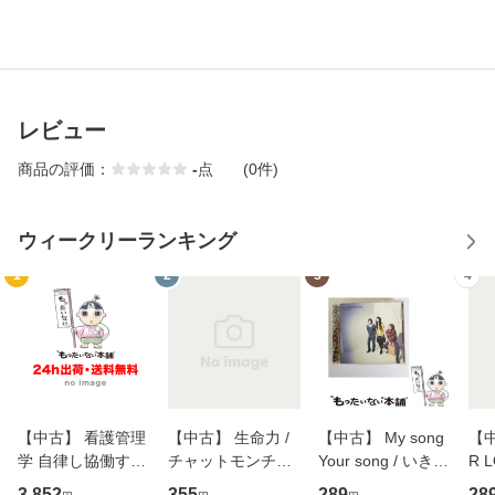
レビュー
商品の評価：
-
点
(0件)
ウィークリーランキング
1
2
3
4
【中古】 看護管理
【中古】 生命力 /
【中古】 My song
【中
学 自律し協働する
チャットモンチー /
Your song / いきも
R 
専門職の看護マネ
キューンレコード
のがかり / [CD]
産限
3,852
355
289
28