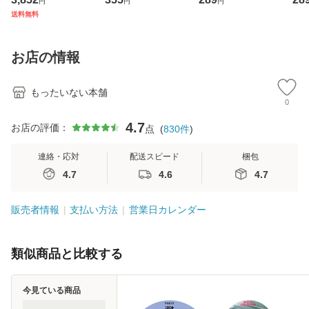
円
円
円
ジメントスキル 改
[CD]【メール便送
【メール便送料無
翔太
送料無料
訂第3版 (看護学テ
料無料】
料】
[C
キストNiCE) / 手島
料
恵 藤本幸三 / 南江
お店の情報
堂 [単行
もったいない本舗
0
4.7
お店の評価：
点
(
830
件
)
連絡・応対
配送スピード
梱包
4.7
4.6
4.7
販売者情報
支払い方法
営業日カレンダー
類似商品と比較する
今見ている商品