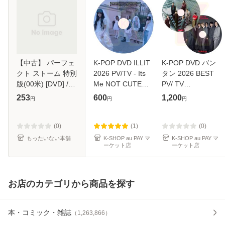
【中古】 パーフェ
K-POP DVD ILLIT
K-POP DVD バン
クト ストーム 特別
2026 PV/TV - Its
タン 2026 BEST
版(00米) [DVD] /
Me NOT CUTE
PV/ TV
ワーナー・ホー
ANYMORE
COLLECTION 2枚
253
600
1,200
円
円
円
ム・ビデオ [DVD]
JELLYOUS Do the
SET - SWIM Yet
【メール便送料無
Dance Almond
To Come
料】
Chocolate Cherish
permission to
(0)
(1)
(0)
Tick-Tack Cherish
dance Butter Life
もったいない本舗
K-SHOP au PAY マ
K-SHOP au PAY マ
ーケット店
ーケット店
Magnetic -
Goes On
Dynamite ON - K
お店のカテゴリから商品を探す
本・コミック・雑誌
（
1,263,866
）