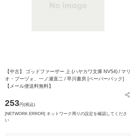
【中古】 ゴッドファーザー 上 (ハヤカワ文庫 NV54) / マリ
オ・プーヅォ、一ノ瀬直二 / 早川書房 [ペーパーバック]
【メール便送料無料】
253
円(
税込
)
[NETWORK ERROR] ネットワーク周りの設定を確認してくださ
い