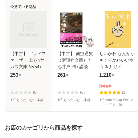
今見ている商品
【中古】 ゴッドフ
【中古】 架空通貨
ちいかわ なんか小
ァーザー 上 (ハヤ
（講談社文庫） /
さくてかわいいや
カワ文庫 NV54) /
池井戸 潤 / 講談社
つ 3/ナガノ
マリオ・プーヅ
[文庫]【メール便送
253
261
1,210
円
円
円
ォ、一ノ瀬直二 /
料無料】
早川書房 [ペーパー
送料無料
バック]【メール便
(0)
(0)
(1)
送料無料】
もったいない本舗
もったいない本舗
bookfan au PAY マ
ーケット店
お店のカテゴリから商品を探す