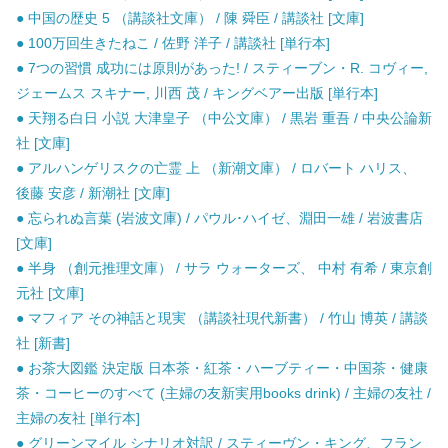
● 中国の歴史 5 （講談社文庫） / 陳 舜臣 / 講談社 [文庫]
● 100万回生きたねこ / 佐野 洋子 / 講談社 [単行本]
● 7つの習慣 成功には原則があった! / スティーブン・R. コヴィー,
ジェームス スキナー, 川西 茂 / キングベアー出版 [単行本]
● 天翔る白日 小説 大津皇子 （中公文庫） / 黒岩 重吾 / 中央公論新
社 [文庫]
● アルハンゲリスクの亡霊 上 （新潮文庫） / ロバート ハリス、
後藤 安彦 / 新潮社 [文庫]
● 忘られぬ言葉 (岩波文庫) / パウル･ハイゼ、淵田一雄 / 岩波書店
[文庫]
● 半身 （創元推理文庫） / サラ ウォーターズ、 中村 有希 / 東京創
元社 [文庫]
● マフィア その神話と現実 （講談社現代新書） / 竹山 博英 / 講談
社 [新書]
● お茶大図鑑 決定版 日本茶・紅茶・ハーブティー・中国茶・健康
茶・コーヒーのすべて (主婦の友新実用books drink) / 主婦の友社 /
主婦の友社 [単行本]
● グリーンマイル シナリオ対訳 / スティーヴン・キング、フラン