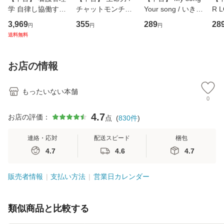
学 自律し協働する
チャットモンチー /
Your song / いきも
R 
専門職の看護マネ
キューンレコード
のがかり / [CD]
産限
3,969
355
289
28
円
円
円
ジメントスキル 改
[CD]【メール便送
【メール便送料無
翔太
送料無料
訂第3版 (看護学テ
料無料】
料】
[C
キストNiCE) / 手島
料
恵 藤本幸三 / 南江
お店の情報
堂 [単行
もったいない本舗
0
4.7
お店の評価：
点
(
830
件
)
連絡・応対
配送スピード
梱包
4.7
4.6
4.7
販売者情報
支払い方法
営業日カレンダー
類似商品と比較する