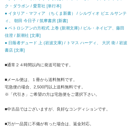
ク・ダラボン / 愛育社 [単行本]
● イタリア・マフィア （ちくま新書） / シルヴィオ ピエ ルサンテ
ィ、 朝田 今日子 / 筑摩書房 [新書]
● ペトロシアンの方程式 上巻 (新潮文庫) / ビル・ネイピア、藤田
佳澄 / 新潮社 [文庫]
● 日蔭者ヂュード 上 (岩波文庫) / トマス ハーディ、 大沢 衛 / 岩波
書店 [文庫]
■通常２４時間以内に発送可能です。
■メール便は、１冊から送料無料です。
宅急便の場合、2,500円以上送料無料です。
※「代引き」ご希望の方は宅急便をご選択下さい。
■中古品ではございますが、良好なコンディションです。
■万が一品質に不備が有った場合は、返金対応。