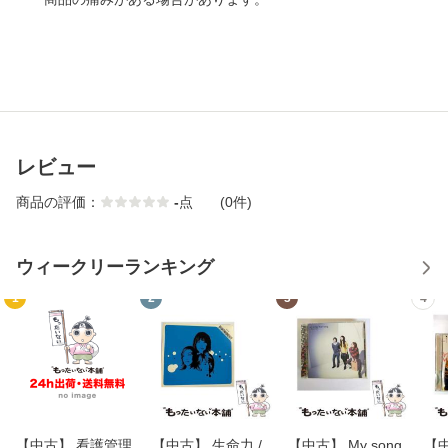
レビュー
商品の評価：
-
点
(0件)
ウィークリーランキング
1
2
3
4
【中古】 看護管理
【中古】 生命力 /
【中古】 My song
【中