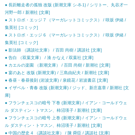
● 長距離走者の孤独 改版 (新潮文庫 シ-8-1) / シリトー、丸谷才一
河野一郎 / 新潮社 [文庫]
● ストロボ・エッジ 7 （マーガレットコミックス） / 咲坂 伊緒 /
集英社 [コミック]
● ストロボ・エッジ 6 （マーガレットコミックス） / 咲坂 伊緒 /
集英社 [コミック]
● 影法師 （講談社文庫） / 百田 尚樹 / 講談社 [文庫]
● 告白 （双葉文庫） / 湊 かなえ / 双葉社 [文庫]
● カエルの楽園 （新潮文庫） / 百田 尚樹 / 新潮社 [文庫]
● 宴のあと 改版 (新潮文庫) / 三島由紀夫 / 新潮社 [文庫]
● 春昼・春昼後刻 (岩波文庫) / 泉鏡花 / 岩波書店 [文庫]
● イザベル・青春 改版 (新潮文庫) / ジッド、新庄嘉章 / 新潮社 [文
庫]
● フランチェスコの暗号 下巻 (新潮文庫) / イアン・コールドウェ
ル ダスティン・トマスン、柿沼瑛子 / 新潮社 [文庫]
● フランチェスコの暗号 上巻 (新潮文庫) / イアン・コールドウェ
ル ダスティン・トマスン、柿沼瑛子 / 新潮社 [文庫]
● 中国の歴史 4 （講談社文庫） / 陳 舜臣 / 講談社 [文庫]