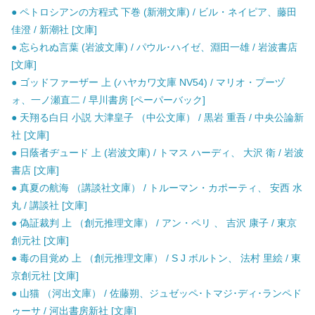
● ペトロシアンの方程式 下巻 (新潮文庫) / ビル・ネイピア、藤田
佳澄 / 新潮社 [文庫]
● 忘られぬ言葉 (岩波文庫) / パウル･ハイゼ、淵田一雄 / 岩波書店
[文庫]
● ゴッドファーザー 上 (ハヤカワ文庫 NV54) / マリオ・プーヅ
ォ、一ノ瀬直二 / 早川書房 [ペーパーバック]
● 天翔る白日 小説 大津皇子 （中公文庫） / 黒岩 重吾 / 中央公論新
社 [文庫]
● 日蔭者ヂュード 上 (岩波文庫) / トマス ハーディ、 大沢 衛 / 岩波
書店 [文庫]
● 真夏の航海 （講談社文庫） / トルーマン・カポーティ、 安西 水
丸 / 講談社 [文庫]
● 偽証裁判 上 （創元推理文庫） / アン・ペリ 、 吉沢 康子 / 東京
創元社 [文庫]
● 毒の目覚め 上 （創元推理文庫） / S J ボルトン、 法村 里絵 / 東
京創元社 [文庫]
● 山猫 （河出文庫） / 佐藤朔、ジュゼッペ･トマジ･ディ･ランペド
ゥーサ / 河出書房新社 [文庫]