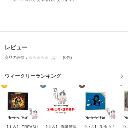
レビュー
商品の評価：
-
点
(0件)
ウィークリーランキング
1
2
3
4
【中古】 TREASU
【中古】 看護管理
【中古】 生命力 /
【中