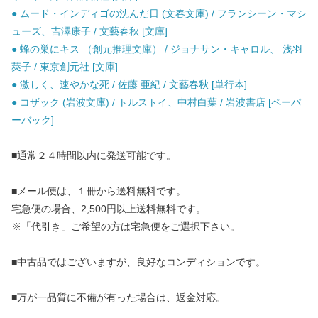
● ムード・インディゴの沈んだ日 (文春文庫) / フランシーン・マシ
ューズ、吉澤康子 / 文藝春秋 [文庫]
● 蜂の巣にキス （創元推理文庫） / ジョナサン・キャロル、 浅羽
莢子 / 東京創元社 [文庫]
● 激しく、速やかな死 / 佐藤 亜紀 / 文藝春秋 [単行本]
● コザック (岩波文庫) / トルストイ、中村白葉 / 岩波書店 [ペーパ
ーバック]
■通常２４時間以内に発送可能です。
■メール便は、１冊から送料無料です。
宅急便の場合、2,500円以上送料無料です。
※「代引き」ご希望の方は宅急便をご選択下さい。
■中古品ではございますが、良好なコンディションです。
■万が一品質に不備が有った場合は、返金対応。