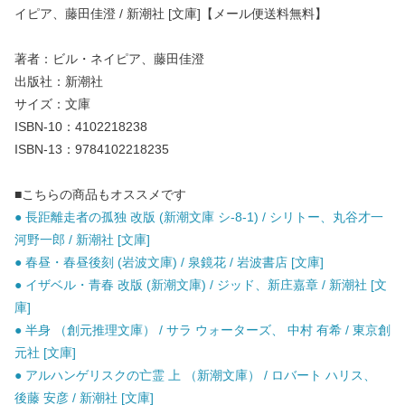
イピア、藤田佳澄 / 新潮社 [文庫]【メール便送料無料】
著者：ビル・ネイピア、藤田佳澄
出版社：新潮社
サイズ：文庫
ISBN-10：4102218238
ISBN-13：9784102218235
■こちらの商品もオススメです
● 長距離走者の孤独 改版 (新潮文庫 シ-8-1) / シリトー、丸谷才一
河野一郎 / 新潮社 [文庫]
● 春昼・春昼後刻 (岩波文庫) / 泉鏡花 / 岩波書店 [文庫]
● イザベル・青春 改版 (新潮文庫) / ジッド、新庄嘉章 / 新潮社 [文
庫]
● 半身 （創元推理文庫） / サラ ウォーターズ、 中村 有希 / 東京創
元社 [文庫]
● アルハンゲリスクの亡霊 上 （新潮文庫） / ロバート ハリス、
後藤 安彦 / 新潮社 [文庫]