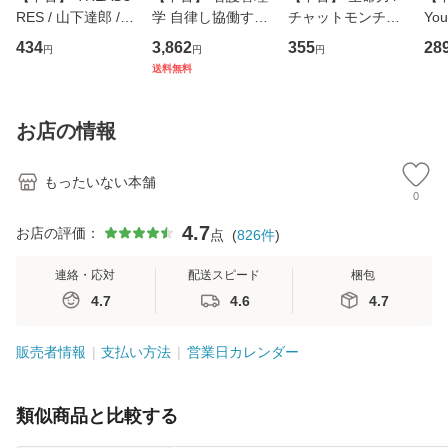
RES / 山下達郎 /
学 自律し協働する
チャットモンチー /
You
イーストウエス
専門職の看護マネ
キューンレコード
のがか
434
3,862
355
28
円
円
円
ト・ジャパン [CD]
ジメントスキル 改
[CD]【メール便送
【
送料無料
【メール便送料無
訂第3版 (看護学テ
料無料】
料
料】
キストNiCE) / 手島
恵 藤本幸三 / 南江
お店の情報
堂 [単行
もったいない本舗
0
4.7
お店の評価：
点
(
826
件
)
連絡・応対
配送スピード
梱包
4.7
4.6
4.7
販売者情報
支払い方法
営業日カレンダー
類似商品と比較する