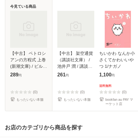
今見ている商品
【中古】 ペトロシ
【中古】 架空通貨
ちいかわ なんか小
アンの方程式 上巻
（講談社文庫） /
さくてかわいいや
(新潮文庫) / ビル・
池井戸 潤 / 講談社
つ 1/ナガノ
ネイピア、藤田佳
[文庫]【メール便送
289
261
1,100
円
円
円
澄 / 新潮社 [文庫]
料無料】
【メール便送料無
送料無料
料】
(0)
(0)
(0)
もったいない本舗
もったいない本舗
bookfan au PAY マ
ーケット店
お店のカテゴリから商品を探す