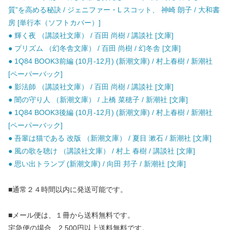
質”を高める秘訣 / ジェニファー・L スコット、 神崎 朗子 / 大和書
房 [単行本（ソフトカバー）]
● 輝く夜 （講談社文庫） / 百田 尚樹 / 講談社 [文庫]
● プリズム （幻冬舎文庫） / 百田 尚樹 / 幻冬舎 [文庫]
● 1Q84 BOOK3前編 (10月-12月) (新潮文庫) / 村上春樹 / 新潮社
[ペーパーバック]
● 影法師 （講談社文庫） / 百田 尚樹 / 講談社 [文庫]
● 闇の守り人 （新潮文庫） / 上橋 菜穂子 / 新潮社 [文庫]
● 1Q84 BOOK3後編 (10月-12月) (新潮文庫) / 村上春樹 / 新潮社
[ペーパーバック]
● 吾輩は猫である 改版 （新潮文庫） / 夏目 漱石 / 新潮社 [文庫]
● 風の歌を聴け （講談社文庫） / 村上 春樹 / 講談社 [文庫]
● 思い出トランプ (新潮文庫) / 向田 邦子 / 新潮社 [文庫]
■通常２４時間以内に発送可能です。
■メール便は、１冊から送料無料です。
宅急便の場合、2,500円以上送料無料です。