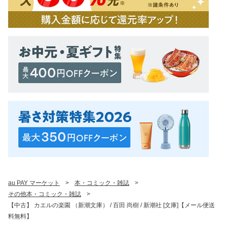
au PAY マーケット
>
本・コミック・雑誌
>
その他本・コミック・雑誌
>
【中古】 カエルの楽園 （新潮文庫） / 百田 尚樹 / 新潮社 [文庫]【メール便送
料無料】