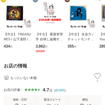
【中古】 TREASU
【中古】 看護管理
【中古】 生命力 /
【中
RES / 山下達郎 /
学 自律し協働する
チャットモンチー /
You
イーストウエス
専門職の看護マネ
キューンレコード
のがか
434
3,862
355
28
円
円
円
ト・ジャパン [CD]
ジメントスキル 改
[CD]【メール便送
【
送料無料
【メール便送料無
訂第3版 (看護学テ
料無料】
料
料】
キストNiCE) / 手島
恵 藤本幸三 / 南江
お店の情報
堂 [単行
もったいない本舗
0
4.7
お店の評価：
点
(
829
件
)
連絡・応対
配送スピード
梱包