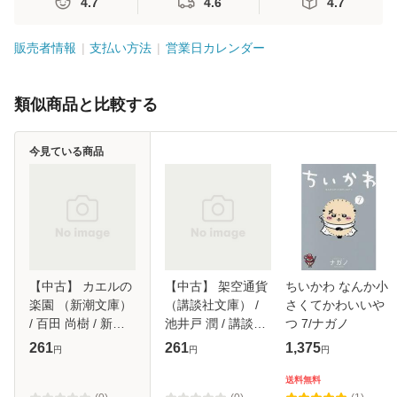
4.7
4.6
4.7
販売者情報
支払い方法
営業日カレンダー
類似商品と比較する
今見ている商品
【中古】 カエルの
【中古】 架空通貨
ちいかわ なんか小
楽園 （新潮文庫）
（講談社文庫） /
さくてかわいいや
/ 百田 尚樹 / 新潮
池井戸 潤 / 講談社
つ 7/ナガノ
社 [文庫]【メール
[文庫]【メール便送
261
261
1,375
円
円
円
便送料無料】
料無料】
送料無料