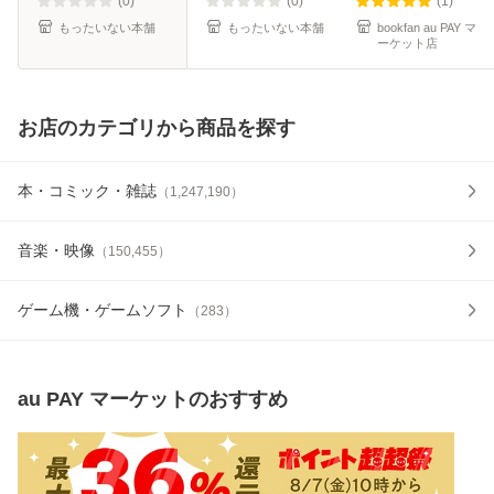
(0)
(0)
(1)
もったいない本舗
もったいない本舗
bookfan au PAY マ
ーケット店
お店のカテゴリから商品を探す
本・コミック・雑誌
（
1,247,190
）
音楽・映像
（
150,455
）
ゲーム機・ゲームソフト
（
283
）
au PAY マーケット
のおすすめ