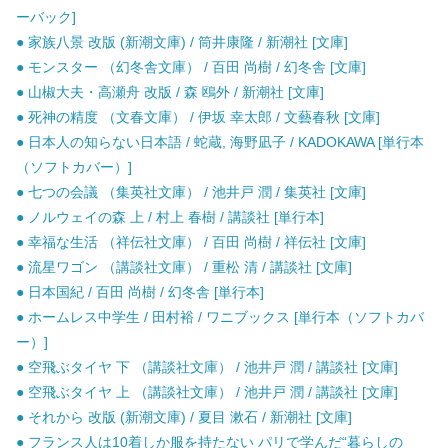
ーバック]
● 家族八景 改版 (新潮文庫) / 筒井康隆 / 新潮社 [文庫]
● モンスター （幻冬舎文庫） / 百田 尚樹 / 幻冬舎 [文庫]
● 山椒大夫・高瀬舟 改版 / 森 鴎外 / 新潮社 [文庫]
● 死神の精度 （文春文庫） / 伊坂 幸太郎 / 文藝春秋 [文庫]
● 日本人の知らない日本語 / 蛇蔵, 海野凪子 / KADOKAWA [単行本
（ソフトカバー）]
● 七つの会議 （集英社文庫） / 池井戸 潤 / 集英社 [文庫]
● ノルウェイの森 上 / 村上 春樹 / 講談社 [単行本]
● 幸福な生活 （祥伝社文庫） / 百田 尚樹 / 祥伝社 [文庫]
● 流星ワゴン （講談社文庫） / 重松 清 / 講談社 [文庫]
● 日本国紀 / 百田 尚樹 / 幻冬舎 [単行本]
● ホームレス中学生 / 田村裕 / ワニブックス [単行本（ソフトカバ
ー）]
● 空飛ぶタイヤ 下 （講談社文庫） / 池井戸 潤 / 講談社 [文庫]
● 空飛ぶタイヤ 上 （講談社文庫） / 池井戸 潤 / 講談社 [文庫]
● それから 改版 (新潮文庫) / 夏目 漱石 / 新潮社 [文庫]
● フランス人は10着しか服を持たない パリで学んだ“暮らしの