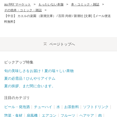
au PAY マーケット
>
もったいない本舗
>
本・コミック・雑誌
>
その他本・コミック・雑誌
>
【中古】 カエルの楽園 （新潮文庫） / 百田 尚樹 / 新潮社 [文庫]【メール便送
料無料】
ページトップへ
ピックアップ特集
旬の美味しさをお届け！夏の瑞々しい果物
夏の必需品！ひんやりアイテム
夏の挨拶、まだ間に合います。
注目のカテゴリ
ビール・発泡酒
チューハイ
水
お茶飲料
ソフトドリンク
惣菜・食材
扇風機
エアコン
フルーツ
ヘアケア
肉