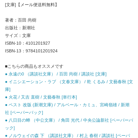
[文庫]【メール便送料無料】
著者：百田 尚樹
出版社：新潮社
サイズ：文庫
ISBN-10：4101201927
ISBN-13：9784101201924
■こちらの商品もオススメです
● 永遠の0 （講談社文庫） / 百田 尚樹 / 講談社 [文庫]
● イニシエーション・ラブ （文春文庫） / 乾 くるみ / 文藝春秋 [文
庫]
● 火花 / 又吉 直樹 / 文藝春秋 [単行本]
● ペスト 改版 (新潮文庫) / アルベール・カミュ、宮崎嶺雄 / 新潮
社 [ペーパーバック]
● 八日目の蝉 （中公文庫） / 角田 光代 / 中央公論新社 [ペーパーバ
ック]
● ノルウェイの森 下 （講談社文庫） / 村上 春樹 / 講談社 [ペーパ