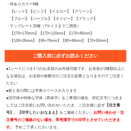
・枠ありカラー8種
【レッド】【ピンク】【イエロー】【グリーン】
【ブルー】【パープル】【ネイビー】【ブラック】
・テンプレート20種（7サイズまでご用意）
【170×170mm】【170×120mm】【170×85mm】
【100×35mm】【95×70mm】【80×40mm】【70×50mm】
ご購入前に必ずお読みください
●1シートにつき1つのお名前のみ作成可能です。お名前が2種類以上に
なる場合は、お名前の枚数分のご注文が必要となりますのでご注意く
ださい
●姓と名の間には半角スペースが入ります
●旧字体や特殊な字体（異体字）をご希望の場合、対応文字につきま
してはご注文前にお問い合わせいただき、ご注文後に必ず
【注文番
号】、【印字したいおなまえ】
をご連絡ください。
お問い合わせ・注
文番号のご連絡のない場合、常用漢字での印字とさせていただきま
す。
予めご了承くださいませ。