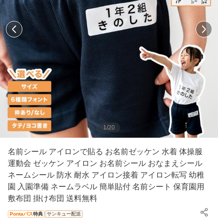
1
/
20
名前シール アイロンで貼る お名前ゼッケン 水着 体操服
運動会 ゼッケン アイロン お名前シール おなまえシール
ネームシール 防水 耐水 アイロン接着 アイロン転写 幼稚
園 入園準備 ネームラベル 簡単貼付 名前シート 保育園用
敷布団 掛け布団 送料無料
Pontaパス
特典
サンキュー配送