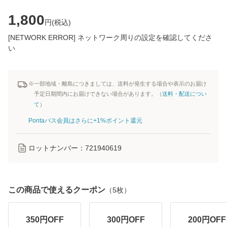
1,800
円(
税込
)
[NETWORK ERROR] ネットワーク周りの設定を確認してくださ
い
※一部地域・離島につきましては、送料が発生する場合や表示のお届け
予定日期間内にお届けできない場合があります。（
送料・配送につい
て
）
Pontaパス会員はさらに+1%ポイント還元
ロットナンバー：
721940619
この商品で使えるクーポン
（
5
枚）
350
円OFF
300
円OFF
200
円OFF