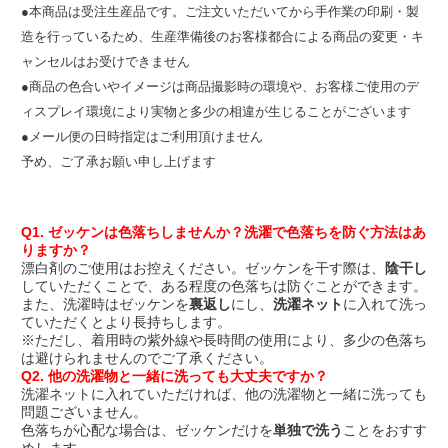
●本商品は受注生産品です。ご注文いただいてから手作業の印刷・製
造を行っているため、生産準備後のお客様都合による商品の変更・キ
ャンセルはお受けできません
●商品の色合いやイメージは商品撮影時の環境や、お客様ご使用のデ
ィスプレイ環境により実物と多少の相違が生じることがございます
●メール便の日時指定はご利用頂けません
予め、ご了承お願い申し上げます
Q1. ゼッケンは色落ちしませんか？洗濯で色落ちを防ぐ方法はあ
りますか？
漂白剤のご使用はお控えください。ゼッケンを干す際は、
陰干し
していただくことで、ある程度の色落ちは防ぐことができます。
また、洗濯時はゼッケンを
裏返し
にし、
洗濯ネット
に入れて洗っ
ていただくとより長持ちします。
※ただし、着用時の紫外線や長時間の使用により、多少の色落ち
は避けられませんのでご了承ください。
Q2. 他の洗濯物と一緒に洗っても大丈夫ですか？
洗濯ネットに入れていただければ、他の洗濯物と一緒に洗っても
問題ございません。
色落ちが心配な場合は、ゼッケンだけを
単独で洗う
ことをおすす