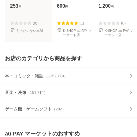
[DVD] / ポニーキャ
ANYMORE
COLLECTION 2枚
253
600
1,200
円
円
円
ニオン [DVD]【メ
JELLYOUS Do the
SET - SWIM Yet
ール便送料無料】
Dance Almond
To Come
Chocolate Cherish
permission to
(0)
(1)
(0)
Tick-Tack Cherish
dance Butter Life
もったいない本舗
K-SHOP au PAY マ
K-SHOP au PAY マ
ーケット店
ーケット店
Magnetic -
Goes On
Dynamite ON - K
お店のカテゴリから商品を探す
本・コミック・雑誌
（
1,262,719
）
音楽・映像
（
151,714
）
ゲーム機・ゲームソフト
（
282
）
au PAY マーケット
のおすすめ