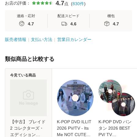
4.7
お店の評価：
点
(
830
件
)
連絡・応対
配送スピード
梱包
4.7
4.6
4.7
販売者情報
支払い方法
営業日カレンダー
類似商品と比較する
今見ている商品
【中古】 ブレイド
K-POP DVD ILLIT
K-POP DVD バン
2 コレクターズ・
2026 PV/TV - Its
タン 2026 BEST
エディション
Me NOT CUTE
PV/ TV