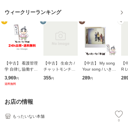
ウィークリーランキング
1
2
3
4
【中古】 看護管理
【中古】 生命力 /
【中古】 My song
【中
学 自律し協働する
チャットモンチー /
Your song / いきも
R 
専門職の看護マネ
キューンレコード
のがかり / [CD]
産限
3,969
355
289
28
円
円
円
ジメントスキル 改
[CD]【メール便送
【メール便送料無
翔太
送料無料
訂第3版 (看護学テ
料無料】
料】
[C
キストNiCE) / 手島
料
恵 藤本幸三 / 南江
お店の情報
堂 [単行
もったいない本舗
0