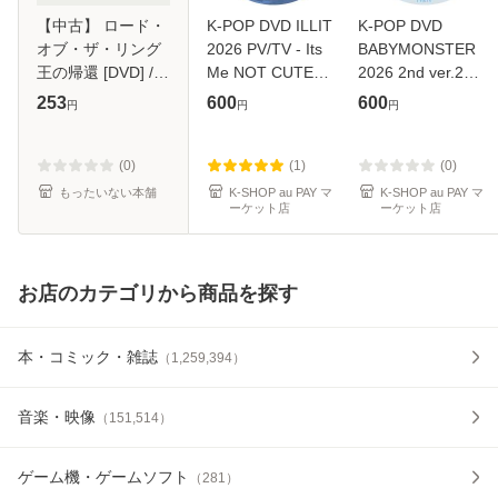
【中古】 ロード・
K-POP DVD ILLIT
K-POP DVD
オブ・ザ・リング
2026 PV/TV - Its
BABYMONSTER
王の帰還 [DVD] /
Me NOT CUTE
2026 2nd ver.2
日本ヘラルド映画
ANYMORE
PV/TV - I LIKE IT
253
600
600
円
円
円
[DVD]【メール便
JELLYOUS Do the
SUGAR HONEY
送料無料】
Dance Almond
ICE TEA CHOOM
Chocolate Cherish
WE GO UP HOT
(0)
(1)
(0)
Tick-Tack Cherish
SAUCE Love In
もったいない本舗
K-SHOP au PAY マ
K-SHOP au PAY マ
ーケット店
ーケット店
Magnetic -
My Heart DRIP
CLIK C
お店のカテゴリから商品を探す
本・コミック・雑誌
（
1,259,394
）
音楽・映像
（
151,514
）
ゲーム機・ゲームソフト
（
281
）