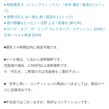
● 暗殺教室 9 （ジャンプコミックス） / 松井 優征 / 集英社 [コミッ
ク]
● 進撃の巨人 16 / 諫山 創 / 講談社 [コミック]
● 君の膵臓をたべたい / 住野 よる / 双葉社 [単行本]
● ロード・オブ・ザ・リング コレクターズ・エディション [DVD] /
日本ヘラルド映画 [DVD]
■通常２４時間以内に発送可能です。
■メール便は、１点から送料無料です。
宅急便の場合、2,500円以上送料無料です。
※「代引き」ご希望の方は宅急便をご選択下さい。
■「非常に良い」コンディションの商品につきましては、新品ケー
スに交換済みです。
■中古品ではございますが、良好なコンディションです。