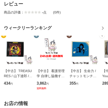
レビュー
商品の評価：
-
点
(0件)
ウィークリーランキング
1
2
3
4
【中古】 TREASU
【中古】 看護管理
【中古】 生命力 /
【中
RES / 山下達郎 /
学 自律し協働する
チャットモンチー /
You
イーストウエス
専門職の看護マネ
キューンレコード
のがか
434
3,862
355
28
円
円
円
ト・ジャパン [CD]
ジメントスキル 改
[CD]【メール便送
【
送料無料
【メール便送料無
訂第3版 (看護学テ
料無料】
料
料】
キストNiCE) / 手島
恵 藤本幸三 / 南江
お店の情報
堂 [単行