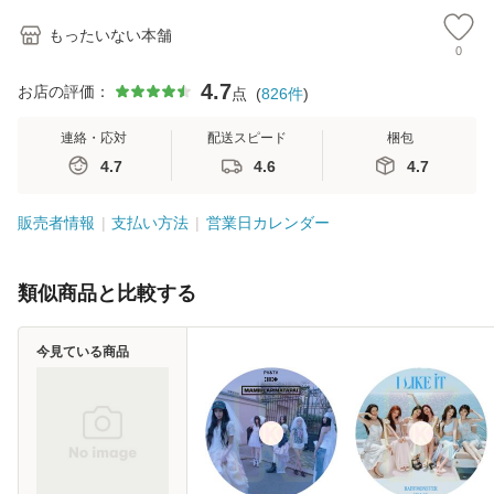
もったいない本舗
0
4.7
お店の評価：
点
(
826
件
)
連絡・応対
配送スピード
梱包
4.7
4.6
4.7
販売者情報
支払い方法
営業日カレンダー
類似商品と比較する
今見ている商品