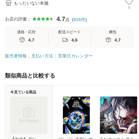
もったいない本舗
0
4.7
お店の評価：
点
(
826
件
)
連絡・応対
配送スピード
梱包
4.7
4.6
4.7
販売者情報
支払い方法
営業日カレンダー
類似商品と比較する
今見ている商品