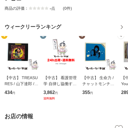
商品の評価：
-
点
(0件)
ウィークリーランキング
1
2
3
4
【中古】 TREASU
【中古】 看護管理
【中古】 生命力 /
【中
RES / 山下達郎 /
学 自律し協働する
チャットモンチー /
You
イーストウエス
専門職の看護マネ
キューンレコード
のがか
434
3,862
355
28
円
円
円
ト・ジャパン [CD]
ジメントスキル 改
[CD]【メール便送
【
送料無料
【メール便送料無
訂第3版 (看護学テ
料無料】
料
料】
キストNiCE) / 手島
恵 藤本幸三 / 南江
お店の情報
堂 [単行