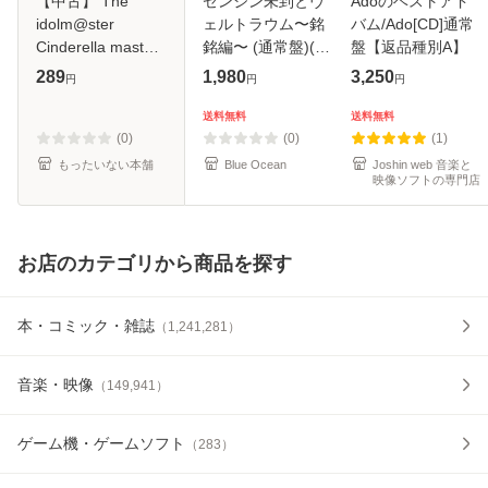
【中古】 The
ゼンジン未到とヴ
Adoのベストアド
idolm@ster
ェルトラウム〜銘
バム/Ado[CD]通常
Cinderella master
銘編〜 (通常盤)(2
盤【返品種別A】
アイドルマスター
枚組) [DVD]
289
1,980
3,250
円
円
円
シンデレラガール
ズ 32 (姫川友紀) /
送料無料
送料無料
姫川友紀 (杜野ま
(0)
(0)
(1)
こ) / 日本コロムビ
もったいない本舗
Blue Ocean
Joshin web 音楽と
映像ソフトの専門店
お店のカテゴリから商品を探す
本・コミック・雑誌
（
1,241,281
）
音楽・映像
（
149,941
）
ゲーム機・ゲームソフト
（
283
）