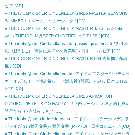
ビア [CD]
● THE IDOLM＠STER CINDERELLA GIRLS MASTER SEASONS
SUMMER！ / ゲーム・ミュージック / [CD]
● THE IDOLM＠STER CINDERELLA MASTER Take me☆Take
you / THE IDOLM@STER CINDERELLA GIRLS!! / [CD]
● The idolm@ster Cinderella master passion jewelries! 3 / 姫川友
紀 (杜野まこ)、市原仁奈(CV:久野美咲) / 日本コロムビア [CD]
● THE IDOLM＠STER CINDERELLA MASTER 004 高垣楓 / 高垣
楓 / [CD]
● The idolm@ster Cinderella master アイドルマスターシンデレラ
ガールズ 38 (一ノ瀬志希) / 一ノ瀬志希 (藍原ことみ) / 日本コロム
ビア [CD]
● THE IDOLM＠STER CINDERELLA GIRLS ANIMATION
PROJECT 05 LET’S GO HAPPY！！ / 凸レーション[城ヶ崎莉嘉×
諸星きらり×赤城みりあ] / [CD]
● The idolm@ster cinderella master アイドルマスターシンデレラ
ガールズ 31 (鷺沢文香) / 鷺沢文香 (M･A･O) / 日本コロムビア [CD]
● The idolm@ster Cinderella master アイドルマスターシンデレラ