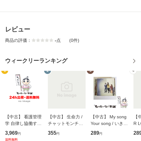
レビュー
商品の評価：
-
点
(0件)
ウィークリーランキング
1
2
3
4
【中古】 看護管理
【中古】 生命力 /
【中古】 My song
【中
学 自律し協働する
チャットモンチー /
Your song / いきも
R 
専門職の看護マネ
キューンレコード
のがかり / [CD]
産限
3,969
355
289
28
円
円
円
ジメントスキル 改
[CD]【メール便送
【メール便送料無
翔太
送料無料