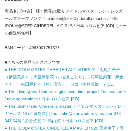
商品名:【中古】 輝く世界の魔法 アイドルマスターシンデレラガ
ールズテーマソング The idolm@ster Cinderella master / THE
IDOLM@STER CINDERELLA GIRLS / 日本コロムビア [CD]【メー
ル便送料無料】
EANコード：4988001751373
■こちらの商品もオススメです
● THE IDOLM＠STER THE＠TER ACTIVITIES 01 / 七尾百合子
（伊藤美来），天空橋朋花（小岩井ことり），箱崎星梨花（麻倉
もも），松田亜利沙（村川梨衣）、ロコ（中村温姫） / [CD]
● The idolm@ster Cinderella girls animation project 2nd season 6
/ new generations / 日本コロムビア [CD]
● The idolm@ster Cinderella master アイドルマスターシンデレラ
ガールズ 46 (乙倉悠貴) (The idolm@ster cinderella master 046
047 048) / 乙倉悠貴 (中島由貴) / 日本コロムビア [CD]
● THE IDOLM＠STER CINDERELLA MASTER 020 輿水幸子 / 輿