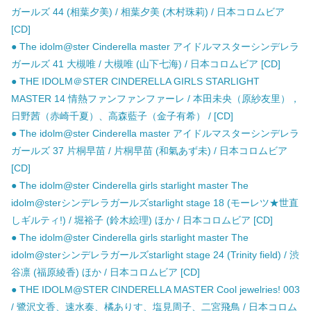
ガールズ 44 (相葉夕美) / 相葉夕美 (木村珠莉) / 日本コロムビア
[CD]
● The idolm@ster Cinderella master アイドルマスターシンデレラ
ガールズ 41 大槻唯 / 大槻唯 (山下七海) / 日本コロムビア [CD]
● THE IDOLM＠STER CINDERELLA GIRLS STARLIGHT
MASTER 14 情熱ファンファンファーレ / 本田未央（原紗友里），
日野茜（赤崎千夏）、高森藍子（金子有希） / [CD]
● The idolm@ster Cinderella master アイドルマスターシンデレラ
ガールズ 37 片桐早苗 / 片桐早苗 (和氣あず未) / 日本コロムビア
[CD]
● The idolm@ster Cinderella girls starlight master The
idolm@sterシンデレラガールズstarlight stage 18 (モーレツ★世直
しギルティ!) / 堀裕子 (鈴木絵理) ほか / 日本コロムビア [CD]
● The idolm@ster Cinderella girls starlight master The
idolm@sterシンデレラガールズstarlight stage 24 (Trinity field) / 渋
谷凛 (福原綾香) ほか / 日本コロムビア [CD]
● THE IDOLM@STER CINDERELLA MASTER Cool jewelries! 003
/ 鷺沢文香、速水奏、橘ありす、塩見周子、二宮飛鳥 / 日本コロム