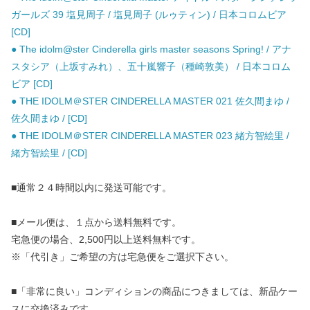
ガールズ 39 塩見周子 / 塩見周子 (ルゥティン) / 日本コロムビア
[CD]
● The idolm@ster Cinderella girls master seasons Spring! / アナ
スタシア（上坂すみれ）、五十嵐響子（種崎敦美） / 日本コロム
ビア [CD]
● THE IDOLM＠STER CINDERELLA MASTER 021 佐久間まゆ /
佐久間まゆ / [CD]
● THE IDOLM＠STER CINDERELLA MASTER 023 緒方智絵里 /
緒方智絵里 / [CD]
■通常２４時間以内に発送可能です。
■メール便は、１点から送料無料です。
宅急便の場合、2,500円以上送料無料です。
※「代引き」ご希望の方は宅急便をご選択下さい。
■「非常に良い」コンディションの商品につきましては、新品ケー
スに交換済みです。