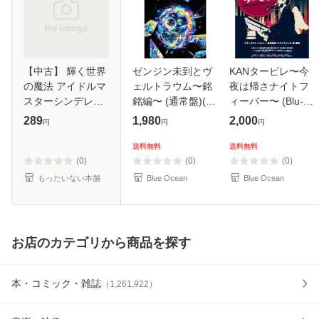
【中古】 輝く世界
ゼンジン未到とヴ
KANタービレ〜今
の魔法 アイドルマ
ェルトラウム〜銘
夜は帰さナイトフ
スターシンデレラ
銘編〜 (通常盤)(2
ィーバー〜 (Blu-
ガールズテーマソ
枚組) [DVD]
ray)
289
1,980
2,000
円
円
円
ング The
idolm@ster
送料無料
送料無料
Cinderella master /
(0)
(0)
(0)
THE
もったいない本舗
Blue Ocean
Blue Ocean
IDOLM@STER
CINDERE
お店のカテゴリから商品を探す
本・コミック・雑誌
（
1,261,922
）