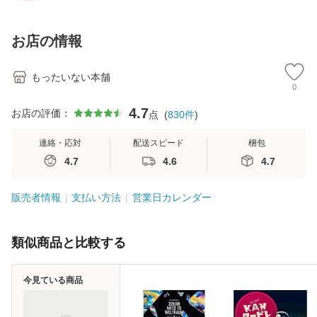
訂第3版 (看護学テ
料無料】
料】
[C
キストNiCE) / 手島
料
恵 藤本幸三 / 南江
お店の情報
堂 [単行
もったいない本舗
0
4.7
お店の評価：
点
(
830
件
)
連絡・応対
配送スピード
梱包
4.7
4.6
4.7
販売者情報
支払い方法
営業日カレンダー
類似商品と比較する
今見ている商品