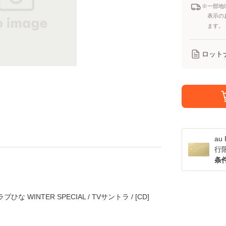
※一部地
表示の
ます。
ロット
a
行
条
WINTER SPECIAL / TVサントラ / [CD]