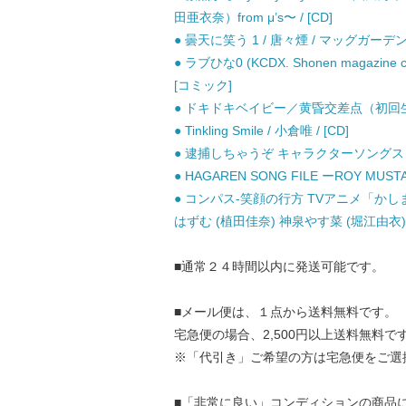
田亜衣奈）from μ’s〜 / [CD]
● 曇天に笑う 1 / 唐々煙 / マッグガーデン
● ラブひな0 (KCDX. Shonen magazi
[コミック]
● ドキドキベイビー／黄昏交差点（初回生産限
● Tinkling Smile / 小倉唯 / [CD]
● 逮捕しちゃうぞ キャラクターソングス 歌
● HAGAREN SONG FILE ーROY MUS
● コンパス-笑顔の行方 TVアニメ「かし
はずむ (植田佳奈) 神泉やす菜 (堀江由衣) 
■通常２４時間以内に発送可能です。
■メール便は、１点から送料無料です。
宅急便の場合、2,500円以上送料無料で
※「代引き」ご希望の方は宅急便をご選
■「非常に良い」コンディションの商品