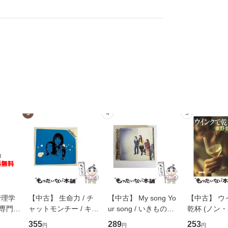
3
4
5
管理学
【中古】 生命力 / チ
【中古】 My song Yo
【中古】 ウ
専門職
ャットモンチー / キュ
ur song / いきものが
乾杯 (ノン
ントス
ーンレコード [CD]
かり / [CD]【メール便
ト) / 東野圭
355
289
253
円
円
円