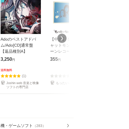
Adoのベストアドバ
【中古】 生命力 / チ
【中古】 COZY 
ム/Ado[CD]通常盤
ャットモンチー / キュ
達郎 / [CD]【メール便
【返品種別A】
ーンレコード [CD]
送料無料】
【メール便送料無料】
3,250
355
479
円
円
円
送料無料
(1)
(0)
(1)
Joshin web 音楽と映像
もったいない本舗
もったいない本
ソフトの専門店
ム機・ゲームソフト
（
283
）