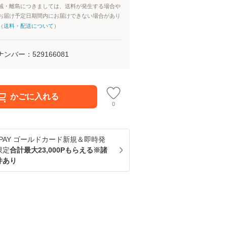
域・離島につきましては、送料が発生する場合や
お届け予定日期間内にお届けできない場合があり
（
送料・配送について
）
ナンバー：
529166081
かごに入れる
0
u PAY ゴールドカード新規＆即時発
限定
合計最大23,000Pもらえる※諸
件あり