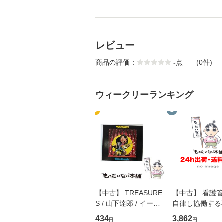
レビュー
商品の評価：
-
点
(0件)
ウィークリーランキング
1
2
【中古】 TREASURE
【中古】 看護
S / 山下達郎 / イース
自律し協働する
トウエスト・ジャパン
の看護マネジメ
434
3,862
円
円