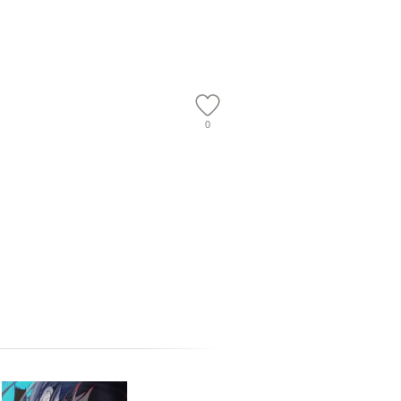
【メール便送
【メール便送料無料】
ワークい
会、吉田元重
夫 / 新評
【メール
0