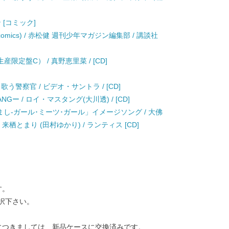
 [コミック]
ne comics) / 赤松健 週刊少年マガジン編集部 / 講談社
定盤C） / 真野恵里菜 / [CD]
う警察官 / ビデオ・サントラ / [CD]
TANGー / ロイ・マスタング(大川透) / [CD]
まし-ガール･ミーツ･ガール」イメージソング / 大佛
来栖とまり (田村ゆかり) / ランティス [CD]
す。
択下さい。
につきましては、新品ケースに交換済みです。