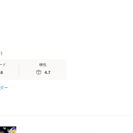
(看護
【メール便送料無料】
送料無料】
社 [文庫]
 / 手
料無料】
 南江
件
)
ード
梱包
.6
4.7
ダー