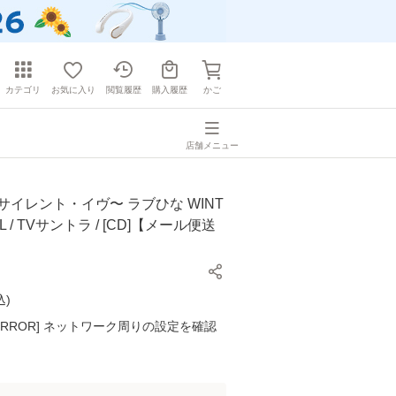
カテゴリ
お気に入り
閲覧履歴
購入履歴
かご
店舗メニュー
サイレント・イヴ〜 ラブひな WINT
AL / TVサントラ / [CD]【メール便送
込
)
K ERROR] ネットワーク周りの設定を確認