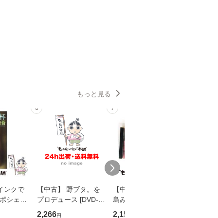
もっと見る
6
7
8
インクで
【中古】 野ブタ。を
【中古】 寒水魚 / 中
【中古】
・ポシェッ
プロデュース [DVD-B
島みゆき / [CD]【メー
カメムシ
吾 / 祥伝
OX] / バップ [DVD]
ル便送料無料】
語る / 
2,266
2,150
2,266
円
円
円