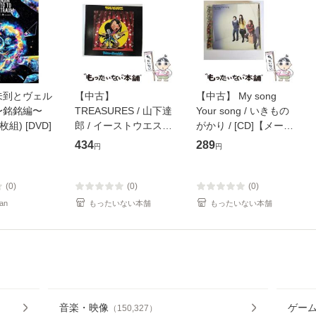
未到とヴェル
【中古】
【中古】 My song
〜銘銘編〜
TREASURES / 山下達
Your song / いきもの
枚組) [DVD]
郎 / イーストウエス
がかり / [CD]【メール
ト・ジャパン [CD]
便送料無料】
434
289
円
円
【メール便送料無料】
(0)
(0)
(0)
an
もったいない本舗
もったいない本舗
音楽・映像
ゲー
（
150,327
）