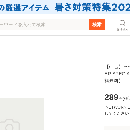
検索
詳細検索
【中古】 〜
ER SPECI
料無料】
289
円(
税
[NETWOR
してください