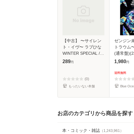
【中古】 〜サイレン
ゼンジン
ト・イヴ〜 ラブひな
トラウム
WINTER SPECIAL /
(通常盤)(2
TVサントラ / [CD]
289
1,980
円
円
【メール便送料無料】
送料無料
(0)
もったいない本舗
Blue Oce
お店のカテゴリから商品を探す
本・コミック・雑誌
（
1,243,961
）