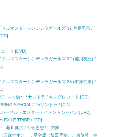
master アイドルマスターシンデレラガールズ 37 片桐早苗 /
CD]
コード [DVD]
master アイドルマスターシンデレラガールズ 32 (姫川友紀) /
D]
master アイドルマスターシンデレラガールズ 35 (市原仁奈) /
D]
･スゥ編〜 / サントラ / キングレコード [CD]
 SPECIAL / TVサントラ / [CD]
NBCユニバーサル・エンターテイメントジャパン [DVD]
 EXILE TRIBE / [CD]
ン、藤川健治 / 社会思想社 [文庫]
te〜園田海未（三森すずこ），星空凛（飯田里穂）、東條希（楠