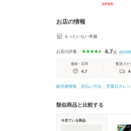
[CD]【メール便送料無
キル 改訂第3版 
送料無料
料】
学テキストNiCE)
島恵 藤本幸三 /
堂 [単行
お店の情報
もったいない本舗
4.7
お店の評価：
点
(
829
連絡・応対
配送スピ
4.7
4
販売者情報
支払い方法
営業日カレン
類似商品と比較する
今見ている商品