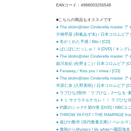
EANコード：4988003256548
■こちらの商品もオススメです
● The idolm@ster Cinderella 
片桐早苗 (和氣あず未) / 日本コロムビア [
● 冬がくれた予感 / Bibi / [CD]
● ぱにぽにだっしゅ！ 4 [DVD] / キングレ
● The idolm@ster Cinderella 
姫川友紀 (杜野まこ) / 日本コロムビア [C
● Faraway／Kiss you / miwa / [CD]
● The idolm@ster Cinderella 
市原仁奈 (久野美咲) / 日本コロムビア [C
● ラブひな3部作「ラブひな」2〜なる･素子
● キミ サクラチルナカレ！！ ラブひなSPRING
● 灼眼のシャナII 第IV巻 [DVD] / 
● THROW YA FIST / THE RAMPAGE from
● 遊びの数学 (現代教養文庫) / ペレルマ
● 微熱からMystery / lily whi