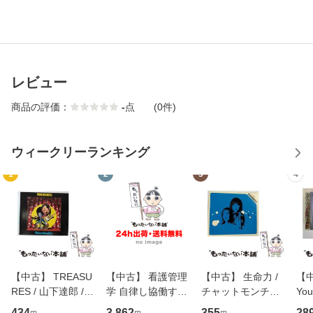
レビュー
商品の評価：
-
点
(0件)
ウィークリーランキング
1
2
3
4
【中古】 TREASU
【中古】 看護管理
【中古】 生命力 /
【中
RES / 山下達郎 /
学 自律し協働する
チャットモンチー /
You
イーストウエス
専門職の看護マネ
キューンレコード
のがか
434
3,862
355
28