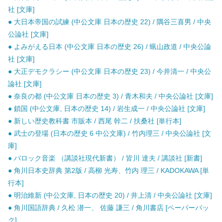
社 [文庫]
● 大日本帝国の試練 (中公文庫 日本の歴史 22) / 隅谷三喜男 / 中央
公論社 [文庫]
● よみがえる日本 (中公文庫 日本の歴史 26) / 蝋山政道 / 中央公論
社 [文庫]
● 大正デモクラシー (中公文庫 日本の歴史 23) / 今井清一 / 中央公
論社 [文庫]
● 奈良の都 (中公文庫 日本の歴史 3) / 青木和夫 / 中央公論社 [文庫]
● 鎖国 (中公文庫, 日本の歴史 14) / 岩生成一 / 中央公論社 [文庫]
● 新しい歴史教科書 市販本 / 西尾 幹二 / 扶桑社 [単行本]
● 武士の登場 (日本の歴史 6 中公文庫) / 竹内理三 / 中央公論社 [文
庫]
● バロック音楽 （講談社現代新書） / 皆川 達夫 / 講談社 [新書]
● 角川日本史辞典 第2版 / 高柳 光寿、竹内 理三 / KADOKAWA [単
行本]
● 明治維新 (中公文庫, 日本の歴史 20) / 井上清 / 中央公論社 [文庫]
● 角川国語辞典 / 久松 潜一、 佐藤 謙三 / 角川書店 [ペーパーバッ
ク]