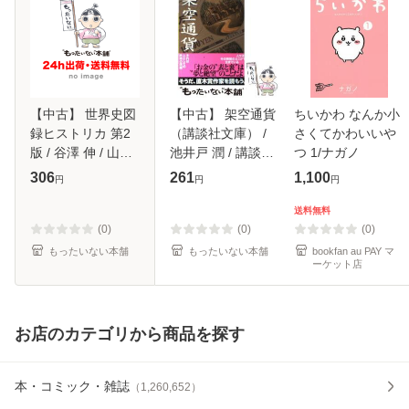
【中古】 世界史図
【中古】 架空通貨
ちいかわ なんか小
録ヒストリカ 第2
（講談社文庫） /
さくてかわいいや
版 / 谷澤 伸 / 山川
池井戸 潤 / 講談社
つ 1/ナガノ
出版社 [大型本]
[文庫]【メール便送
306
261
1,100
円
円
円
【メール便送料無
料無料】
料】
送料無料
(0)
(0)
(0)
もったいない本舗
もったいない本舗
bookfan au PAY マ
ーケット店
お店のカテゴリから商品を探す
本・コミック・雑誌
（
1,260,652
）