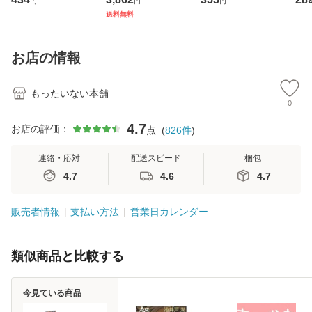
円
円
円
ト・ジャパン [CD]
ジメントスキル 改
[CD]【メール便送
【
送料無料
【メール便送料無
訂第3版 (看護学テ
料無料】
料
料】
キストNiCE) / 手島
恵 藤本幸三 / 南江
お店の情報
堂 [単行
もったいない本舗
0
4.7
お店の評価：
点
(
826
件
)
連絡・応対
配送スピード
梱包
4.7
4.6
4.7
販売者情報
支払い方法
営業日カレンダー
類似商品と比較する
今見ている商品