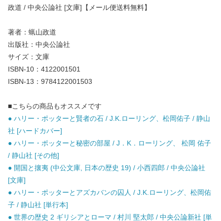
政道 / 中央公論社 [文庫]【メール便送料無料】
著者：蝋山政道
出版社：中央公論社
サイズ：文庫
ISBN-10：4122001501
ISBN-13：9784122001503
■こちらの商品もオススメです
● ハリー・ポッターと賢者の石 / J.K.ローリング、松岡佑子 / 静山
社 [ハードカバー]
● ハリー・ポッターと秘密の部屋 / J．K．ローリング、 松岡 佑子
/ 静山社 [その他]
● 開国と攘夷 (中公文庫, 日本の歴史 19) / 小西四郎 / 中央公論社
[文庫]
● ハリー・ポッターとアズカバンの囚人 / J.K.ローリング、松岡佑
子 / 静山社 [単行本]
● 世界の歴史 2 ギリシアとローマ / 村川 堅太郎 / 中央公論新社 [単