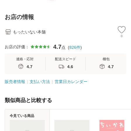
【メール便送料無
訂第3版 (看護学テ
料無料】
料
料】
キストNiCE) / 手島
恵 藤本幸三 / 南江
お店の情報
堂 [単行
もったいない本舗
0
4.7
お店の評価：
点
(
826
件
)
連絡・応対
配送スピード
梱包
4.7
4.6
4.7
販売者情報
支払い方法
営業日カレンダー
類似商品と比較する
今見ている商品