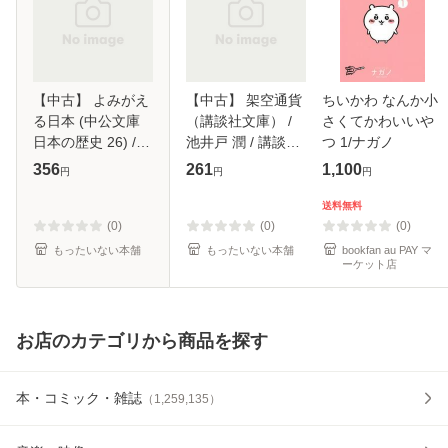
【中古】 よみがえ
【中古】 架空通貨
ちいかわ なんか小
る日本 (中公文庫
（講談社文庫） /
さくてかわいいや
日本の歴史 26) /
池井戸 潤 / 講談社
つ 1/ナガノ
蝋山政道 / 中央公
[文庫]【メール便送
356
261
1,100
円
円
円
論社 [文庫]【メー
料無料】
ル便送料無料】
送料無料
(0)
(0)
(0)
もったいない本舗
もったいない本舗
bookfan au PAY マ
ーケット店
お店のカテゴリから商品を探す
本・コミック・雑誌
（
1,259,135
）