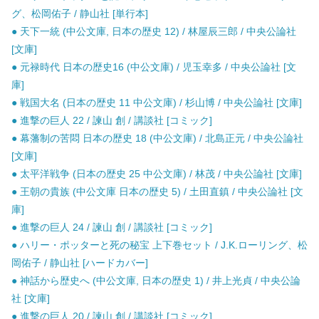
グ、松岡佑子 / 静山社 [単行本]
● 天下一統 (中公文庫, 日本の歴史 12) / 林屋辰三郎 / 中央公論社
[文庫]
● 元禄時代 日本の歴史16 (中公文庫) / 児玉幸多 / 中央公論社 [文
庫]
● 戦国大名 (日本の歴史 11 中公文庫) / 杉山博 / 中央公論社 [文庫]
● 進撃の巨人 22 / 諫山 創 / 講談社 [コミック]
● 幕藩制の苦悶 日本の歴史 18 (中公文庫) / 北島正元 / 中央公論社
[文庫]
● 太平洋戦争 (日本の歴史 25 中公文庫) / 林茂 / 中央公論社 [文庫]
● 王朝の貴族 (中公文庫 日本の歴史 5) / 土田直鎮 / 中央公論社 [文
庫]
● 進撃の巨人 24 / 諫山 創 / 講談社 [コミック]
● ハリー・ポッターと死の秘宝 上下巻セット / J.K.ローリング、松
岡佑子 / 静山社 [ハードカバー]
● 神話から歴史へ (中公文庫, 日本の歴史 1) / 井上光貞 / 中央公論
社 [文庫]
● 進撃の巨人 20 / 諫山 創 / 講談社 [コミック]