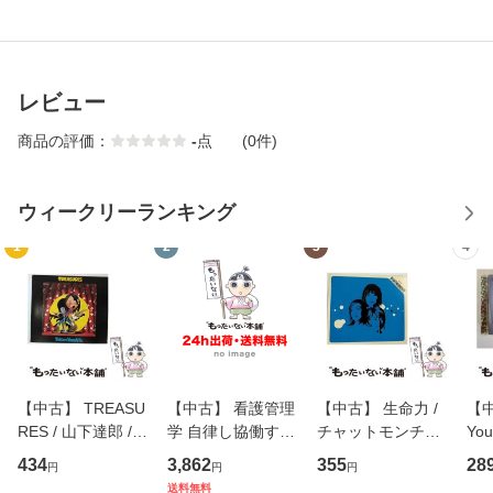
レビュー
商品の評価：
-
点
(0件)
ウィークリーランキング
1
2
3
4
【中古】 TREASU
【中古】 看護管理
【中古】 生命力 /
【中
RES / 山下達郎 /
学 自律し協働する
チャットモンチー /
You
イーストウエス
専門職の看護マネ
キューンレコード
のがか
434
3,862
355
28
円
円
円
ト・ジャパン [CD]
ジメントスキル 改
[CD]【メール便送
【
送料無料