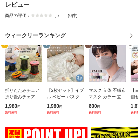
レビュー
商品の評価：
-
点
(0件)
ウィークリーランキング
1
2
3
4
折りたたみチェア
【2枚セット】イブ
マスク 立体 不織布
【
折り畳みチェア 折
ル ベビー バスタオ
マスク カラー 立体
個
りたたみ 椅子 チェ
ル ガーゼ タオル 6
マスク 30枚 不織
ラ
1,980
1,980
600
1,6
円
円
円
アー スツール 軽量
層 ガーゼケット 赤
布 マスク バイカラ
フ
送料無料
送料無料
送料無料
送料
アウトドア コンパ
ちゃん 湯上がりタ
ー メガネが曇らな
安定
クト おしゃれ 携帯
オル おくるみ くす
い 極ラク KN94 K
リ
持ち運び 高さ調節
みカラー 綿100％
N95 N95 同等 不織
体幹
可能
コッ
布カラー
ニ