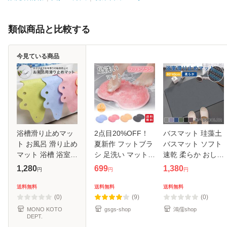
類似商品と比較する
今見ている商品
浴槽滑り止めマッ
2点目20%OFF！
バスマット 珪藻土
ト お風呂 滑り止め
夏新作 フットブラ
バスマット ソフト
マット 浴槽 浴室
シ 足洗い マット
速乾 柔らか おしゃ
速乾 洗濯 カット
足裏ケア マッサー
れ 速乾 割れない
1,280
699
1,380
円
円
円
サイズ調整 吸盤付
ジ フットケアブラ
バスマット 足拭き
き クリア 透明 ホ
シ かかと 角質ケア
お風呂 水切りマッ
送料無料
送料無料
送料無料
ワイト 転倒 事故防
つるつる 洗う お風
ト キッチン 吸水
(0)
(9)
(0)
止 お風
呂 洗浄 臭
浴室マ
MONO KOTO
gsgs-shop
鴻儒shop
DEPT.