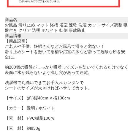
商品名
お風呂 滑り止め マット 浴槽 浴室 速乾 洗濯 カット サイズ調整 吸
盤付き クリア 透明 ホワイト 転倒 事故防止
商品情報
【商品説明】
ご老人や子供、妊婦さんなどお風呂で滑ると危ない！
滑り止めシートを敷いて浴槽や浴室の床など滑って危険な所を安
全に。
約200個の吸盤がしっかり吸着してズレを防いでくれるだけでなく
表面に水が残らないよう流し穴があって速乾。
洗濯機で丸洗いできてお手入れカンタンで
シートのサイズが大きければハサミでカット。
【サイズ】 (約)縦40cm × 横100cm
【カラー】 透明 / ホワイト
【素 材】 PVC樹脂100％
【素 材】 約830g