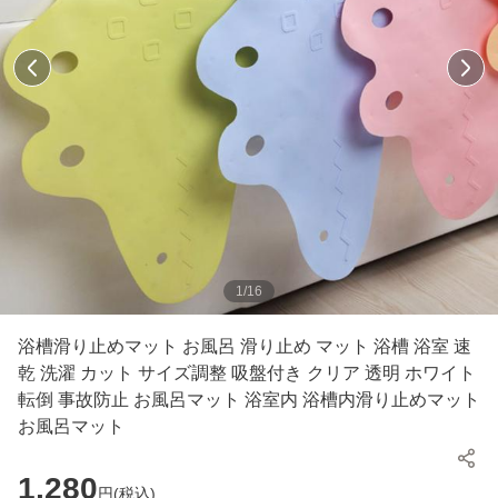
1
/
16
浴槽滑り止めマット お風呂 滑り止め マット 浴槽 浴室 速
乾 洗濯 カット サイズ調整 吸盤付き クリア 透明 ホワイト
転倒 事故防止 お風呂マット 浴室内 浴槽内滑り止めマット
お風呂マット
1,280
円(
税込
)