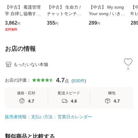
【中古】 看護管理
【中古】 生命力 /
【中古】 My song
【中
学 自律し協働する
チャットモンチー /
Your song / いきも
R 
専門職の看護マネ
キューンレコード
のがかり / [CD]
産限
3,862
355
289
28
円
円
円
ジメントスキル 改
[CD]【メール便送
【メール便送料無
翔太
送料無料
訂第3版 (看護学テ
料無料】
料】
[C
キストNiCE) / 手島
料
恵 藤本幸三 / 南江
お店の情報
堂 [単行
もったいない本舗
0
4.7
お店の評価：
点
(
830
件
)
連絡・応対
配送スピード
梱包
4.7
4.6
4.7
販売者情報
支払い方法
営業日カレンダー
類似商品と比較する