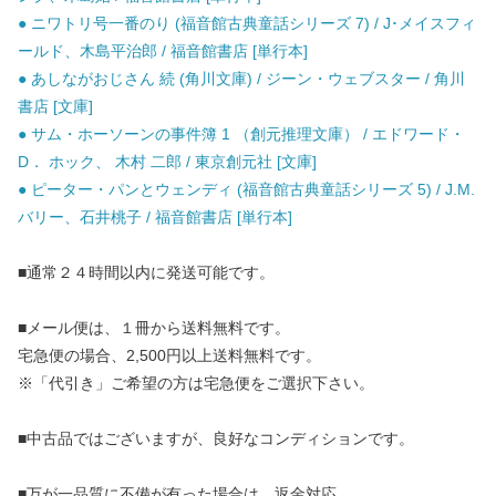
● ニワトリ号一番のり (福音館古典童話シリーズ 7) / J･メイスフィ
ールド、木島平治郎 / 福音館書店 [単行本]
● あしながおじさん 続 (角川文庫) / ジーン・ウェブスター / 角川
書店 [文庫]
● サム・ホーソーンの事件簿 1 （創元推理文庫） / エドワード・
D． ホック、 木村 二郎 / 東京創元社 [文庫]
● ピーター・パンとウェンディ (福音館古典童話シリーズ 5) / J.M.
バリー、石井桃子 / 福音館書店 [単行本]
■通常２４時間以内に発送可能です。
■メール便は、１冊から送料無料です。
宅急便の場合、2,500円以上送料無料です。
※「代引き」ご希望の方は宅急便をご選択下さい。
■中古品ではございますが、良好なコンディションです。
■万が一品質に不備が有った場合は、返金対応。