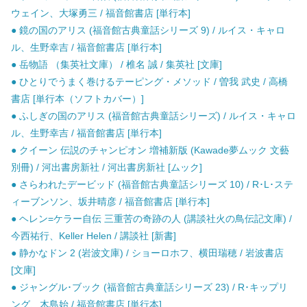
ウェイン、大塚勇三 / 福音館書店 [単行本]
● 鏡の国のアリス (福音館古典童話シリーズ 9) / ルイス・キャロ
ル、生野幸吉 / 福音館書店 [単行本]
● 岳物語 （集英社文庫） / 椎名 誠 / 集英社 [文庫]
● ひとりでうまく巻けるテーピング・メソッド / 曽我 武史 / 高橋
書店 [単行本（ソフトカバー）]
● ふしぎの国のアリス (福音館古典童話シリーズ) / ルイス・キャロ
ル、生野幸吉 / 福音館書店 [単行本]
● クイーン 伝説のチャンピオン 増補新版 (Kawade夢ムック 文藝
別冊) / 河出書房新社 / 河出書房新社 [ムック]
● さらわれたデービッド (福音館古典童話シリーズ 10) / R･L･ステ
ィーブンソン、坂井晴彦 / 福音館書店 [単行本]
● ヘレン=ケラー自伝 三重苦の奇跡の人 (講談社火の鳥伝記文庫) /
今西祐行、Keller Helen / 講談社 [新書]
● 静かなドン 2 (岩波文庫) / ショーロホフ、横田瑞穂 / 岩波書店
[文庫]
● ジャングル･ブック (福音館古典童話シリーズ 23) / R･キップリ
ング、木島始 / 福音館書店 [単行本]