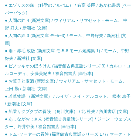
● エゾリスの森 （科学のアルバム） / 右高 英臣 / あかね書房 [ペー
パーバック]
● 人間の絆 4 (新潮文庫) / ウィリアム・サマセット・モーム、 中
野 好夫 / 新潮社 [文庫]
● 人間の絆 3 (新潮文庫 モ−5−3) / モーム、中野好夫 / 新潮社 [文
庫]
● 雨・赤毛 改版 (新潮文庫 モ-5-8 モーム短編集 1) / モーム、中野
好夫 / 新潮社 [文庫]
● ピノッキオのぼうけん (福音館古典童話シリーズ 3) / カルロ・コ
ルローディ、安藤美紀夫 / 福音館書店 [単行本]
● お菓子と麦酒 (新潮文庫) / ウィリアム・サマセット・モーム、
上田 勤 / 新潮社 [文庫]
● 若草物語 （新潮文庫） / ルイザ・メイ・オルコット、 松本 恵子
/ 新潮社 [文庫]
● 船乗りクプクプの冒険 （角川文庫） / 北 杜夫 / 角川書店 [文庫]
● あしながおじさん (福音館古典童話シリーズ) / ジーン・ウェブス
ター、坪井郁美 / 福音館書店 [単行本]
● トム･ソーヤーの冒険 (福音館古典童話シリーズ 17) / マーク・ト