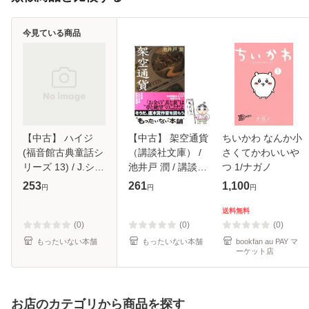
今見ている商品
【中古】 ハイジ
【中古】 架空通貨
ちいかわ なんか小
(福音館古典童話シ
（講談社文庫） /
さくてかわいいや
リーズ 13) / J.シュ
池井戸 潤 / 講談社
つ 1/ナガノ
ピーリ、矢川澄子 /
[文庫]【メール便送
253
261
1,100
円
円
円
福音館書店 [単行
料無料】
本]【メール便送料
送料無料
無料】
(0)
(0)
(0)
もったいない本舗
もったいない本舗
bookfan au PAY マ
ーケット店
お店のカテゴリから商品を探す