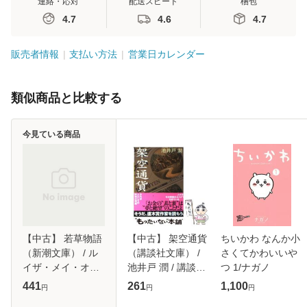
連絡・応対
配送スピード
梱包
4.7
4.6
4.7
販売者情報
支払い方法
営業日カレンダー
類似商品と比較する
今見ている商品
【中古】 若草物語
【中古】 架空通貨
ちいかわ なんか小
（新潮文庫） / ル
（講談社文庫） /
さくてかわいいや
イザ・メイ・オル
池井戸 潤 / 講談社
つ 1/ナガノ
コット、 松本 恵子
[文庫]【メール便送
441
261
1,100
円
円
円
/ 新潮社 [文庫]【メ
料無料】