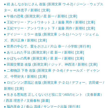
● 続 あしながおじさん 改版 (新潮文庫 ウ-4-2) / ジーン・ウェブス
ター、松本恵子 / 新潮社 [文庫]
● 午後の恐竜 (新潮文庫) / 星 新一 / 新潮社 [文庫]
● 王妃マリー・アントワネット 上 / 遠藤 周作 / 新潮社 [文庫]
● 王妃マリー・アントワネット 下 / 遠藤 周作 / 新潮社 [文庫]
● デイジー・ミラー 改版 (新潮文庫 シ-5-1) / ヘンリ・ジェイム
ズ、西川正身 / 新潮社 [文庫]
● 世界の中心で、愛をさけぶ / 片山 恭一 / 小学館 [単行本]
● ありふれた手法 (新潮文庫) / 星 新一 / 新潮社 [文庫]
● かぼちゃの馬車 (新潮文庫) / 星 新一 / 新潮社 [文庫]
● 田園交響楽 改版 (新潮文庫) / ジッド、神西清 / 新潮社 [文庫]
● 二都物語 下巻 改版 (新潮文庫 テ-3-4) / チャールズ・ディケン
ズ、中野好夫 / 新潮社 [文庫]
● ロビンソン漂流記 改版 (新潮文庫 テ-2-1) / デフォー、吉田健一 /
新潮社 [文庫]
● 生きる悪知恵 正しくないけど役に立つ60のヒント （文春新書）
/ 西原 理恵子 / 文藝春秋 [新書]
● 脳内革命 2 / 春山 茂雄 / サンマーク出版 [単行本]