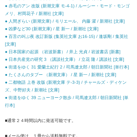
● 赤毛のアン 改版 (新潮文庫 モ-4-1) / ルーシー・モード・モンゴ
メリ、村岡花子 / 新潮社 [文庫]
● 人間ぎらい (新潮文庫) / モリエール、 内藤 濯 / 新潮社 [文庫]
● 凶夢など30 (新潮文庫) / 星 新一 / 新潮社 [文庫]
● 百舌の叫ぶ夜 改訂新版 (集英社文庫 お16-15) / 逢坂剛 / 集英社
[文庫]
● 日本国家の起源 （岩波新書） / 井上 光貞 / 岩波書店 [新書]
● 日本共産党の研究 3 （講談社文庫） / 立花 隆 / 講談社 [文庫]
● 街道をゆく 31 愛蘭土紀行 2 / 司馬遼太郎 / 朝日新聞社 [単行本]
● たくさんのタブー （新潮文庫） / 星 新一 / 新潮社 [文庫]
● 二都物語 上巻 改版 (新潮文庫 テ-3-3) / チャールズ・ディケン
ズ、中野好夫 / 新潮社 [文庫]
● 街道をゆく 39 ニューヨーク散歩 / 司馬遼太郎 / 朝日新聞社 [単
行本]
■通常２４時間以内に発送可能です。
■メール便は、１冊から送料無料です。