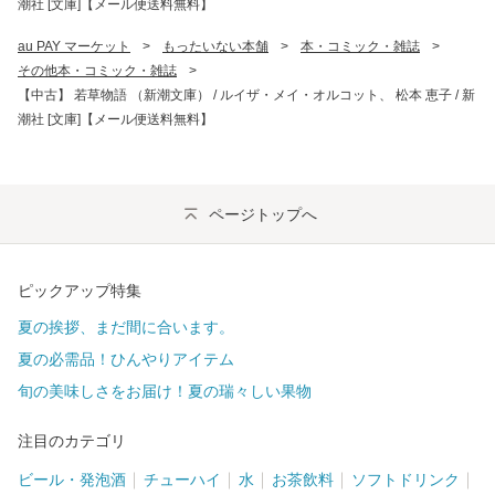
潮社 [文庫]【メール便送料無料】
au PAY マーケット
>
もったいない本舗
>
本・コミック・雑誌
>
その他本・コミック・雑誌
>
【中古】 若草物語 （新潮文庫） / ルイザ・メイ・オルコット、 松本 恵子 / 新
潮社 [文庫]【メール便送料無料】
ページトップへ
ピックアップ特集
夏の挨拶、まだ間に合います。
夏の必需品！ひんやりアイテム
旬の美味しさをお届け！夏の瑞々しい果物
注目のカテゴリ
ビール・発泡酒
チューハイ
水
お茶飲料
ソフトドリンク