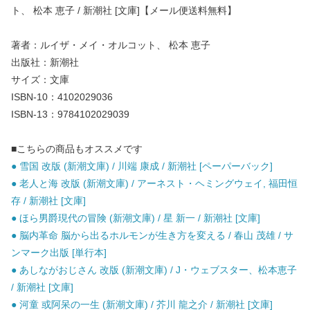
ト、 松本 恵子 / 新潮社 [文庫]【メール便送料無料】
著者：ルイザ・メイ・オルコット、 松本 恵子
出版社：新潮社
サイズ：文庫
ISBN-10：4102029036
ISBN-13：9784102029039
■こちらの商品もオススメです
● 雪国 改版 (新潮文庫) / 川端 康成 / 新潮社 [ペーパーバック]
● 老人と海 改版 (新潮文庫) / アーネスト・ヘミングウェイ, 福田恒
存 / 新潮社 [文庫]
● ほら男爵現代の冒険 (新潮文庫) / 星 新一 / 新潮社 [文庫]
● 脳内革命 脳から出るホルモンが生き方を変える / 春山 茂雄 / サ
ンマーク出版 [単行本]
● あしながおじさん 改版 (新潮文庫) / J・ウェブスター、松本恵子
/ 新潮社 [文庫]
● 河童 或阿呆の一生 (新潮文庫) / 芥川 龍之介 / 新潮社 [文庫]