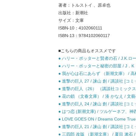
著者：トルストイ 、原卓也
出版社：新潮社
サイズ：文庫
ISBN-10：4102060111
ISBN-13：9784102060117
■こちらの商品もオススメです
● ハリー・ポッターと賢者の石 / J.K.ロ
● ハリー・ポッターと秘密の部屋 / J．K．
● 我が心は石にあらず （新潮文庫） / 高橋 
● 進撃の巨人 27 / 諫山 創 / 講談社 [コミ
● 進撃の巨人（26） （講談社コミックス） 
● 花の鎖 （文春文庫） / 湊 かなえ / 文藝
● 進撃の巨人 24 / 諫山 創 / 講談社 [コミ
● はつ恋 (新潮文庫) / ツルゲーネフ、神西
● LOVE GOES ON / Dreams Come True 
● 進撃の巨人 21 / 諫山 創 / 講談社 [コミ
● 三四郎 改版 （新潮文庫） / 夏目 漱石 /