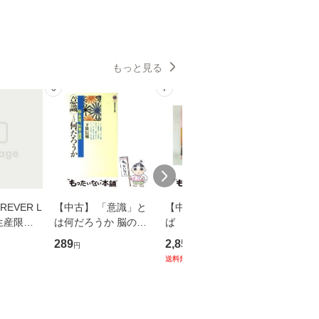
もっと見る
6
7
8
EVER L
【中古】 「意識」と
【中古】 耳をすませ
【中古】
生産限定
は何だろうか 脳の来
ば 〈2枚組〉 [DVD] /
も2時間
翔太×加藤
歴、知覚の錯誤 （講
ブエナ・ビスタ・ホー
めるよう
289
2,852
253
円
円
円
談社現代新書） / 下条
ム・エンターテイメン
計超入門！
送料無料
】
信輔 / 講談社 [新書]
ト [DVD]【メール便送
隆 / 高
【メール便送料無料】
料無料】
（ソフト
【メール