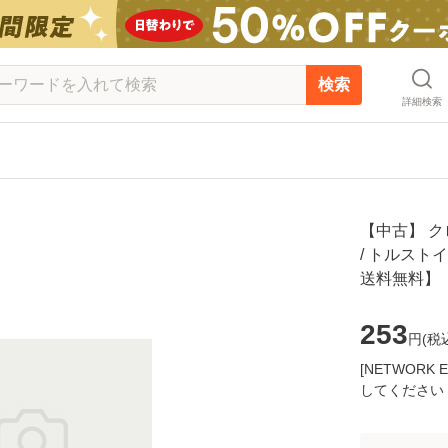
検索
詳細検索
【中古】 ク
/ トルストイ
送料無料】
253
円(
税
[NETWOR
してください