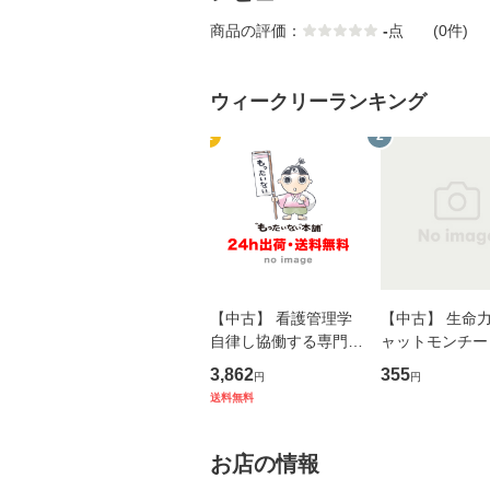
商品の評価：
-
点
(0件)
ウィークリーランキング
1
2
【中古】 看護管理学
【中古】 生命力 
自律し協働する専門職
ャットモンチー 
の看護マネジメントス
ーンレコード [C
3,862
355
円
円
キル 改訂第3版 (看護
【メール便送料
送料無料
学テキストNiCE) / 手
島恵 藤本幸三 / 南江
堂 [単行
お店の情報