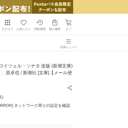
カテゴリ
お気に入り
閲覧履歴
購入履歴
かご
店舗メニュー
ロイツェル・ソナタ 改版 (新潮文庫)
 、原卓也 / 新潮社 [文庫]【メール便
込
)
K ERROR] ネットワーク周りの設定を確認