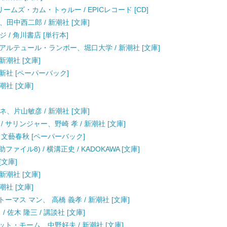
/ ドリームズ・カム・トゥルー / EPICレコード [CD]
テ、田中西二郎 / 新潮社 [文庫]
 / 角川書店 [単行本]
 / アルテュール・ランボー、堀口大学 / 新潮社 [文庫]
 新潮社 [文庫]
房新社 [ペーパーバック]
潮社 [文庫]
イネ、片山敏彦 / 新潮社 [文庫]
/ サリンジャー、野崎 孝 / 新潮社 [文庫]
/ 文藝春秋 [ペーパーバック]
イル8) / 横溝正史 / KADOKAWA [文庫]
[文庫]
 新潮社 [文庫]
潮社 [文庫]
ーマス マン、 高橋 義孝 / 新潮社 [文庫]
佐木 隆三 / 講談社 [文庫]
セット・モーム、中野好夫 / 新潮社 [文庫]