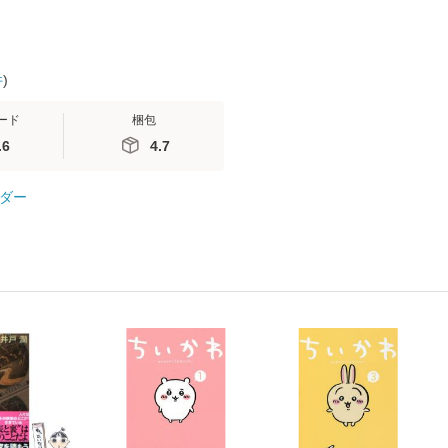
件
)
ード
梱包
.6
4.7
ダー