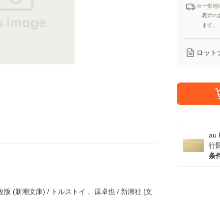
※一部地
表示の
ます。
ロット
a
行
条
(新潮文庫) / トルストイ 、原卓也 / 新潮社 [文