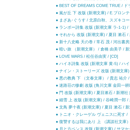
● BEST OF DREAMS COME TRUE 
● 嵐が丘 下 改版 (新潮文庫) / E.ブロン
● まざあ･ぐうす / 北原白秋、スズキコージ
● ランボー詩集 改版 (新潮文庫 ラ-1-1)
● それから 改版 (新潮文庫) / 夏目 漱石 /
● 新十八史略 天の巻 / 常石 茂 / 河出書
● 暗い旅 （新潮文庫） / 倉橋 由美子 / 新
● LOVE WARS / 松任谷由実 / [CD]
● ハイネ詩集 改版 (新潮文庫 黄-5) / ハ
● ナイン・ストーリーズ 改版 (新潮文庫) 
● 悪の教典 下 （文春文庫） / 貴志 祐介 
● 迷路荘の惨劇 改版 (角川文庫 金田一耕助ファ
● 門 改版 (新潮文庫) / 夏目漱石 / 新潮社 
● 細雪 上 改版 (新潮文庫) / 谷崎潤一郎 /
● 文鳥 夢十夜 (新潮文庫) / 夏目 漱石 / 新
● トニオ・クレーゲル ヴェニスに死す / ト
● 復讐するは我にあり 上 （講談社文庫） / 
● 月と六ペンス 改版 (新潮文庫) / サマ