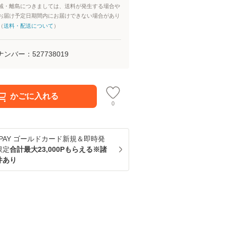
域・離島につきましては、送料が発生する場合や
お届け予定日期間内にお届けできない場合があり
（
送料・配送について
）
ナンバー：
527738019
かごに入れる
0
u PAY ゴールドカード新規＆即時発
限定
合計最大23,000Pもらえる※諸
件あり