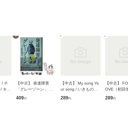
3
4
5
/ チ
【中古】 発達障害
【中古】 My song Yo
【中古】 FOR
/ キュ
「グレーゾーン」 そ
ur song / いきものが
OVE（初回
D]
の正しい理解と克服法
かり / [CD]【メール便
盤） / 清水
409
289
289
円
円
円
無料】
(SB新書 572) / 岡田尊
送料無料】
ミリヤ / [CD]【メール
司 / ＳＢクリエイティ
便送料無料
ブ [新書]【メール便送
料無料】