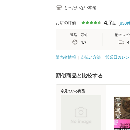
もったいない本舗
4.7
お店の評価：
点
(
830
連絡・応対
配送スピ
4.7
4
販売者情報
支払い方法
営業日カレン
類似商品と比較する
今見ている商品