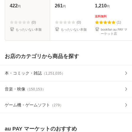
上光貞 / 中央公論
[文庫]【メール便送
422
261
1,210
円
円
円
社 [文庫]【メール
料無料】
便送料無料】
送料無料
(0)
(0)
(1)
もったいない本舗
もったいない本舗
bookfan au PAY マ
ーケット店
お店のカテゴリから商品を探す
本・コミック・雑誌
（
1,251,035
）
音楽・映像
（
150,153
）
ゲーム機・ゲームソフト
（
279
）
au PAY マーケット
のおすすめ