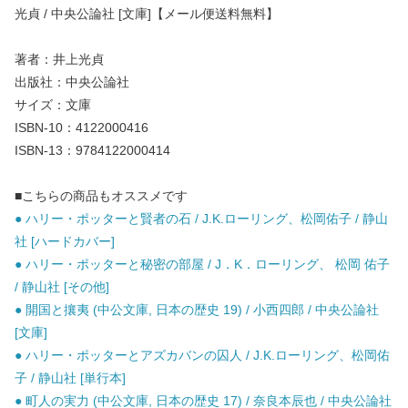
光貞 / 中央公論社 [文庫]【メール便送料無料】
著者：井上光貞
出版社：中央公論社
サイズ：文庫
ISBN-10：4122000416
ISBN-13：9784122000414
■こちらの商品もオススメです
● ハリー・ポッターと賢者の石 / J.K.ローリング、松岡佑子 / 静山
社 [ハードカバー]
● ハリー・ポッターと秘密の部屋 / J．K．ローリング、 松岡 佑子
/ 静山社 [その他]
● 開国と攘夷 (中公文庫, 日本の歴史 19) / 小西四郎 / 中央公論社
[文庫]
● ハリー・ポッターとアズカバンの囚人 / J.K.ローリング、松岡佑
子 / 静山社 [単行本]
● 町人の実力 (中公文庫, 日本の歴史 17) / 奈良本辰也 / 中央公論社