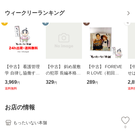
ウィークリーランキング
1
2
3
4
【中古】 看護管理
【中古】 斜め屋敷
【中古】 FOREVE
【
学 自律し協働する
の犯罪 長編本格推
R LOVE（初回生
せば
専門職の看護マネ
理小説 (光文社文
産限定盤） / 清水
VD
3,969
329
289
2,8
円
円
円
ジメントスキル 改
庫) / 島田荘司 / 光
翔太×加藤ミリヤ /
タ
送料無料
送料
訂第3版 (看護学テ
文社 [文庫]【メー
[CD]【メール便送
ター
キストNiCE) / 手島
ル便送料無料】
料無料】
VD
恵 藤本幸三 / 南江
料
お店の情報
堂 [単行
もったいない本舗
0