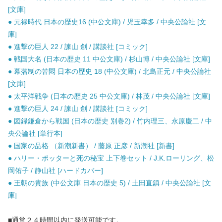
[文庫]
● 元禄時代 日本の歴史16 (中公文庫) / 児玉幸多 / 中央公論社 [文
庫]
● 進撃の巨人 22 / 諫山 創 / 講談社 [コミック]
● 戦国大名 (日本の歴史 11 中公文庫) / 杉山博 / 中央公論社 [文庫]
● 幕藩制の苦悶 日本の歴史 18 (中公文庫) / 北島正元 / 中央公論社
[文庫]
● 太平洋戦争 (日本の歴史 25 中公文庫) / 林茂 / 中央公論社 [文庫]
● 進撃の巨人 24 / 諫山 創 / 講談社 [コミック]
● 図録鎌倉から戦国 (日本の歴史 別巻2) / 竹内理三、永原慶二 / 中
央公論社 [単行本]
● 国家の品格 （新潮新書） / 藤原 正彦 / 新潮社 [新書]
● ハリー・ポッターと死の秘宝 上下巻セット / J.K.ローリング、松
岡佑子 / 静山社 [ハードカバー]
● 王朝の貴族 (中公文庫 日本の歴史 5) / 土田直鎮 / 中央公論社 [文
庫]
■通常２４時間以内に発送可能です。