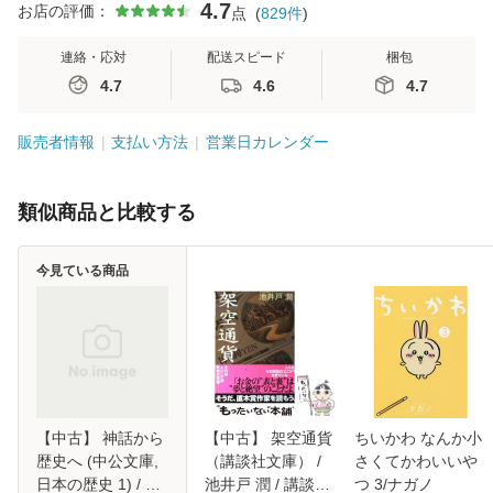
4.7
お店の評価：
点
(
829
件
)
連絡・応対
配送スピード
梱包
4.7
4.6
4.7
販売者情報
支払い方法
営業日カレンダー
類似商品と比較する
今見ている商品
【中古】 神話から
【中古】 架空通貨
ちいかわ なんか小
歴史へ (中公文庫,
（講談社文庫） /
さくてかわいいや
日本の歴史 1) / 井
池井戸 潤 / 講談社
つ 3/ナガノ