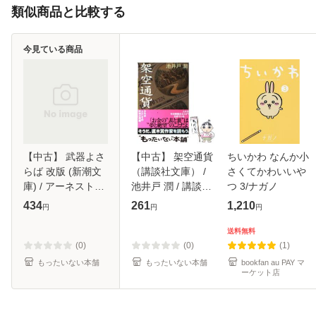
類似商品と比較する
今見ている商品
【中古】 武器よさ
【中古】 架空通貨
ちいかわ なんか小
らば 改版 (新潮文
（講談社文庫） /
さくてかわいいや
庫) / アーネスト・
池井戸 潤 / 講談社
つ 3/ナガノ
ヘミングウェイ、
[文庫]【メール便送
434
261
1,210
円
円
円
大久保康雄 / 新潮
料無料】
社 [文庫]【メール
送料無料
便送料無料】
(0)
(0)
(1)
もったいない本舗
もったいない本舗
bookfan au PAY マ
ーケット店