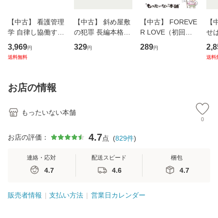
【中古】 看護管理
【中古】 斜め屋敷
【中古】 FOREVE
【
学 自律し協働する
の犯罪 長編本格推
R LOVE（初回生
せば
専門職の看護マネ
理小説 (光文社文
産限定盤） / 清水
VD
3,969
329
289
2,8
円
円
円
ジメントスキル 改
庫) / 島田荘司 / 光
翔太×加藤ミリヤ /
タ
送料無料
送料
訂第3版 (看護学テ
文社 [文庫]【メー
[CD]【メール便送
ター
キストNiCE) / 手島
ル便送料無料】
料無料】
VD
恵 藤本幸三 / 南江
料
お店の情報
堂 [単行
もったいない本舗
0
4.7
お店の評価：
点
(
829
件
)
連絡・応対
配送スピード
梱包
4.7
4.6
4.7
販売者情報
支払い方法
営業日カレンダー