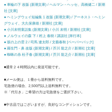
● 車輪の下 改版 (新潮文庫) / ヘルマン・ヘッセ、高橋健二 / 新潮
社 [文庫]
● ヘミングウェイ短編集 1 改版 (新潮文庫) / アーネスト・ヘミン
グウェイ、大久保康雄 / 新潮社 [文庫]
● 小川未明童話集 (新潮文庫) / 小川 未明 / 新潮社 [文庫]
● ノルウェイの森 下 / 村上 春樹 / 講談社 [単行本]
● 坂の上の雲 2 / 司馬 遼太郎 / 文藝春秋 [ペーパーバック]
● 羅生門・鼻 改版 (新潮文庫) / 芥川 龍之介 / 新潮社 [文庫]
● 蜘蛛の糸 杜子春 (新潮文庫) / 芥川 龍之介 / 新潮社 [文庫]
■通常２４時間以内に発送可能です。
■メール便は、１冊から送料無料です。
宅急便の場合、2,500円以上送料無料です。
※「代引き」ご希望の方は宅急便をご選択下さい。
■中古品ではございますが、良好なコンディションです。