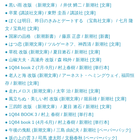
● 黒い雨 改版 （新潮文庫） / 井伏 鱒二 / 新潮社 [文庫]
● 卒業 (講談社文庫) / 東野 圭吾 / 講談社 [文庫]
● ぼくは明日、昨日のきみとデートする （宝島社文庫） / 七月 隆
文 / 宝島社 [文庫]
● 国家の品格 （新潮新書） / 藤原 正彦 / 新潮社 [新書]
● はつ恋 (新潮文庫) / ツルゲーネフ、神西清 / 新潮社 [文庫]
● 草枕 改版 (新潮文庫) / 夏目漱石 / 新潮社 [文庫]
● 山椒大夫・高瀬舟 改版 / 森 鴎外 / 新潮社 [文庫]
● 1Q84 book 2 (7月-9月) / 村上春樹 / 新潮社 [単行本]
● 老人と海 改版 (新潮文庫) / アーネスト・ヘミングウェイ, 福田恒
存 / 新潮社 [文庫]
● 走れメロス (新潮文庫) / 太宰 治 / 新潮社 [文庫]
● 風立ちぬ・美しい村 改版 (新潮文庫) / 堀辰雄 / 新潮社 [文庫]
● 三四郎 改版 （新潮文庫） / 夏目 漱石 / 新潮社 [文庫]
● 1Q84 BOOK 3 / 村上 春樹 / 新潮社 [単行本]
● 1Q84 book 1 (4月-6月) / 村上春樹 / 新潮社 [単行本]
● 午後の曳航 (新潮文庫) / 三島 由紀夫 / 新潮社 [ペーパーバック]
● 坂の上の雲 3 / 司馬 遼太郎 / 文藝春秋 [ペーパーバック]