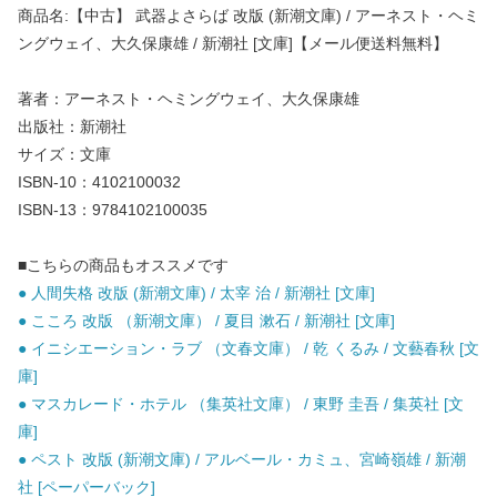
商品名:【中古】 武器よさらば 改版 (新潮文庫) / アーネスト・ヘミ
ングウェイ、大久保康雄 / 新潮社 [文庫]【メール便送料無料】
著者：アーネスト・ヘミングウェイ、大久保康雄
出版社：新潮社
サイズ：文庫
ISBN-10：4102100032
ISBN-13：9784102100035
■こちらの商品もオススメです
● 人間失格 改版 (新潮文庫) / 太宰 治 / 新潮社 [文庫]
● こころ 改版 （新潮文庫） / 夏目 漱石 / 新潮社 [文庫]
● イニシエーション・ラブ （文春文庫） / 乾 くるみ / 文藝春秋 [文
庫]
● マスカレード・ホテル （集英社文庫） / 東野 圭吾 / 集英社 [文
庫]
● ペスト 改版 (新潮文庫) / アルベール・カミュ、宮崎嶺雄 / 新潮
社 [ペーパーバック]