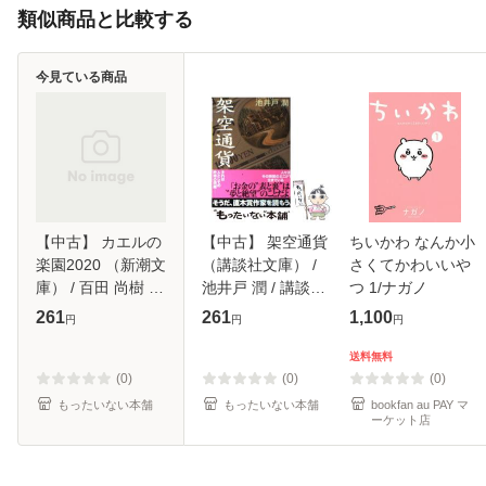
類似商品と比較する
今見ている商品
【中古】 カエルの
【中古】 架空通貨
ちいかわ なんか小
楽園2020 （新潮文
（講談社文庫） /
さくてかわいいや
庫） / 百田 尚樹 /
池井戸 潤 / 講談社
つ 1/ナガノ
新潮社 [文庫]【メ
[文庫]【メール便送
261
261
1,100
円
円
円
ール便送料無料】
料無料】
送料無料
(0)
(0)
(0)
もったいない本舗
もったいない本舗
bookfan au PAY マ
ーケット店