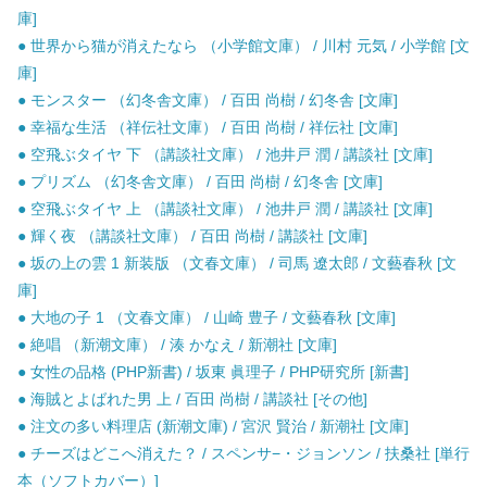
庫]
● 世界から猫が消えたなら （小学館文庫） / 川村 元気 / 小学館 [文
庫]
● モンスター （幻冬舎文庫） / 百田 尚樹 / 幻冬舎 [文庫]
● 幸福な生活 （祥伝社文庫） / 百田 尚樹 / 祥伝社 [文庫]
● 空飛ぶタイヤ 下 （講談社文庫） / 池井戸 潤 / 講談社 [文庫]
● プリズム （幻冬舎文庫） / 百田 尚樹 / 幻冬舎 [文庫]
● 空飛ぶタイヤ 上 （講談社文庫） / 池井戸 潤 / 講談社 [文庫]
● 輝く夜 （講談社文庫） / 百田 尚樹 / 講談社 [文庫]
● 坂の上の雲 1 新装版 （文春文庫） / 司馬 遼太郎 / 文藝春秋 [文
庫]
● 大地の子 1 （文春文庫） / 山崎 豊子 / 文藝春秋 [文庫]
● 絶唱 （新潮文庫） / 湊 かなえ / 新潮社 [文庫]
● 女性の品格 (PHP新書) / 坂東 眞理子 / PHP研究所 [新書]
● 海賊とよばれた男 上 / 百田 尚樹 / 講談社 [その他]
● 注文の多い料理店 (新潮文庫) / 宮沢 賢治 / 新潮社 [文庫]
● チーズはどこへ消えた？ / スペンサ−・ジョンソン / 扶桑社 [単行
本（ソフトカバー）]