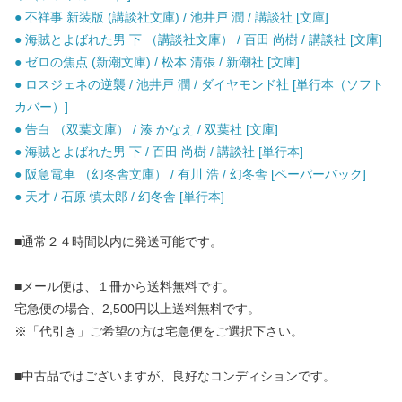
● 不祥事 新装版 (講談社文庫) / 池井戸 潤 / 講談社 [文庫]
● 海賊とよばれた男 下 （講談社文庫） / 百田 尚樹 / 講談社 [文庫]
● ゼロの焦点 (新潮文庫) / 松本 清張 / 新潮社 [文庫]
● ロスジェネの逆襲 / 池井戸 潤 / ダイヤモンド社 [単行本（ソフト
カバー）]
● 告白 （双葉文庫） / 湊 かなえ / 双葉社 [文庫]
● 海賊とよばれた男 下 / 百田 尚樹 / 講談社 [単行本]
● 阪急電車 （幻冬舎文庫） / 有川 浩 / 幻冬舎 [ペーパーバック]
● 天才 / 石原 慎太郎 / 幻冬舎 [単行本]
■通常２４時間以内に発送可能です。
■メール便は、１冊から送料無料です。
宅急便の場合、2,500円以上送料無料です。
※「代引き」ご希望の方は宅急便をご選択下さい。
■中古品ではございますが、良好なコンディションです。