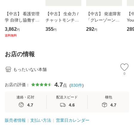
【中古】 看護管理
【中古】 生命力 /
【中古】 発達障害
【中
学 自律し協働する
チャットモンチー /
「グレーゾーン」
You
専門職の看護マネ
キューンレコード
その正しい理解と
のがか
3,862
355
292
28
円
円
円
ジメントスキル 改
[CD]【メール便送
克服法 (SB新書 57
【
送料無料
訂第3版 (看護学テ
料無料】
2) / 岡田尊司 / Ｓ
料
キストNiCE) / 手島
Ｂクリエイティブ
恵 藤本幸三 / 南江
[新書]【メール便送
お店の情報
堂 [単行
料無料】
もったいない本舗
0
4.7
お店の評価：
点
(
830
件
)
連絡・応対
配送スピード
梱包
4.7
4.6
4.7
販売者情報
支払い方法
営業日カレンダー