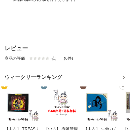
レビュー
商品の評価：
-
点
(0件)
ウィークリーランキング
1
2
3
4
【中古】 TREASU
【中古】 看護管理
【中古】 生命力 /
【中