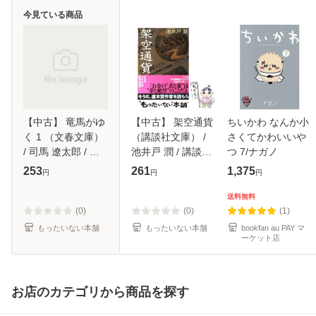
今見ている商品
【中古】 竜馬がゆ
【中古】 架空通貨
ちいかわ なんか小
く 1 （文春文庫）
（講談社文庫） /
さくてかわいいや
/ 司馬 遼太郎 / 文
池井戸 潤 / 講談社
つ 7/ナガノ
藝春秋 [文庫]【メ
[文庫]【メール便送
253
261
1,375
円
円
円
ール便送料無料】
料無料】
送料無料
(0)
(0)
(1)
もったいない本舗
もったいない本舗
bookfan au PAY マ
ーケット店
お店のカテゴリから商品を探す