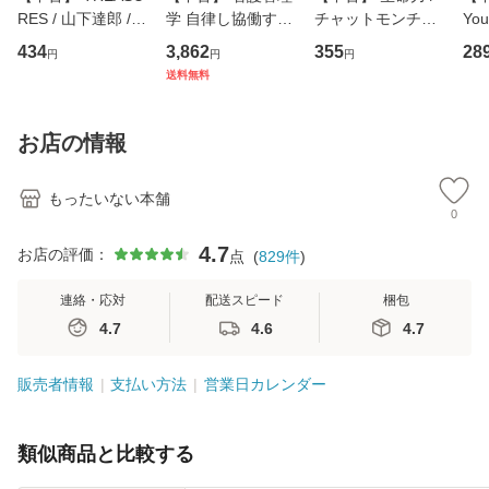
RES / 山下達郎 /
学 自律し協働する
チャットモンチー /
You
イーストウエス
専門職の看護マネ
キューンレコード
のがか
434
3,862
355
28
円
円
円
ト・ジャパン [CD]
ジメントスキル 改
[CD]【メール便送
【
送料無料
【メール便送料無
訂第3版 (看護学テ
料無料】
料
料】
キストNiCE) / 手島
恵 藤本幸三 / 南江
お店の情報
堂 [単行
もったいない本舗
0
4.7
お店の評価：
点
(
829
件
)
連絡・応対
配送スピード
梱包
4.7
4.6
4.7
販売者情報
支払い方法
営業日カレンダー
類似商品と比較する