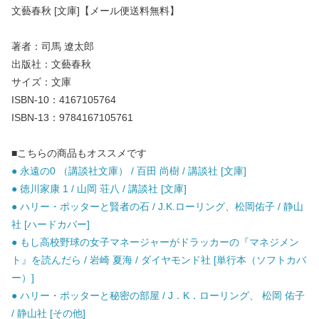
文藝春秋 [文庫]【メール便送料無料】
著者：司馬 遼太郎
出版社：文藝春秋
サイズ：文庫
ISBN-10：4167105764
ISBN-13：9784167105761
■こちらの商品もオススメです
● 永遠の0 （講談社文庫） / 百田 尚樹 / 講談社 [文庫]
● 徳川家康 1 / 山岡 荘八 / 講談社 [文庫]
● ハリー・ポッターと賢者の石 / J.K.ローリング、松岡佑子 / 静山
社 [ハードカバー]
● もし高校野球の女子マネージャーがドラッカーの『マネジメン
ト』を読んだら / 岩崎 夏海 / ダイヤモンド社 [単行本（ソフトカバ
ー）]
● ハリー・ポッターと秘密の部屋 / J．K．ローリング、 松岡 佑子
/ 静山社 [その他]