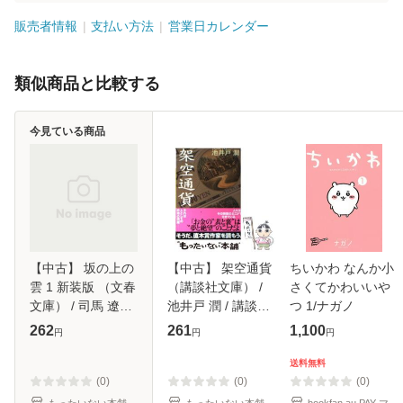
販売者情報
支払い方法
営業日カレンダー
類似商品と比較する
今見ている商品
【中古】 坂の上の
【中古】 架空通貨
ちいかわ なんか小
雲 1 新装版 （文春
（講談社文庫） /
さくてかわいいや
文庫） / 司馬 遼太
池井戸 潤 / 講談社
つ 1/ナガノ
郎 / 文藝春秋 [文
[文庫]【メール便送
262
261
1,100
円
円
円
庫]【メール便送料
料無料】
無料】
送料無料
(0)
(0)
(0)
もったいない本舗
もったいない本舗
bookfan au PAY マ