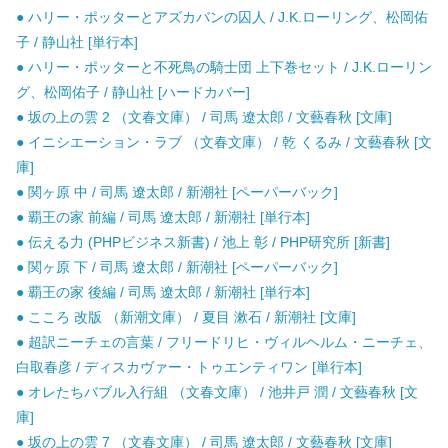
● ハリー・ポッターとアズカバンの囚人 / J.K.ローリング、松岡佑
子 / 静山社 [単行本]
● ハリー・ポッターと不死鳥の騎士団 上下巻セット / J.K.ローリン
グ、松岡佑子 / 静山社 [ハードカバー]
● 坂の上の雲 2 （文春文庫） / 司馬 遼太郎 / 文藝春秋 [文庫]
● イニシエーション・ラブ （文春文庫） / 乾 くるみ / 文藝春秋 [文
庫]
● 関ヶ原 中 / 司馬 遼太郎 / 新潮社 [ペーパーバック]
● 覇王の家 前編 / 司馬 遼太郎 / 新潮社 [単行本]
● 伝える力 (PHPビジネス新書) / 池上 彰 / PHP研究所 [新書]
● 関ヶ原 下 / 司馬 遼太郎 / 新潮社 [ペーパーバック]
● 覇王の家 後編 / 司馬 遼太郎 / 新潮社 [単行本]
● こころ 改版 （新潮文庫） / 夏目 漱石 / 新潮社 [文庫]
● 超訳ニーチェの言葉 / フリードリヒ・ヴィルヘルム・ニーチェ、
白取春彦 / ディスカヴァー・トゥエンティワン [単行本]
● オレたちバブル入行組 （文春文庫） / 池井戸 潤 / 文藝春秋 [文
庫]
● 坂の上の雲 7 （文春文庫） / 司馬 遼太郎 / 文藝春秋 [文庫]