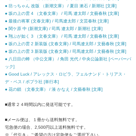
● 坊っちゃん 改版 （新潮文庫） / 夏目 漱石 / 新潮社 [文庫]
● 坂の上の雲 4 （文春文庫） / 司馬 遼太郎 / 文藝春秋 [文庫]
● 最後の将軍 (文春文庫) / 司馬遼太郎 / 文芸春秋 [文庫]
● 関ケ原 中 (新潮文庫) / 司馬 遼太郎 / 新潮社 [文庫]
● 翔ぶが如く 3 （文春文庫） / 司馬 遼太郎 / 文藝春秋 [文庫]
● 坂の上の雲 2 新装版 (文春文庫) / 司馬遼太郎 / 文藝春秋 [文庫]
● 坂の上の雲 3 新装版 (文春文庫) / 司馬遼太郎 / 文藝春秋 [文庫]
● 八日目の蝉 （中公文庫） / 角田 光代 / 中央公論新社 [ペーパーバ
ック]
● Good Luck / アレックス・ロビラ、フェルナンド・トリアス・
デ・ベス / ポプラ社 [単行本]
● 花の鎖 （文春文庫） / 湊 かなえ / 文藝春秋 [文庫]
■通常２４時間以内に発送可能です。
■メール便は、１冊から送料無料です。
宅急便の場合、2,500円以上送料無料です。
※「代引き」ご希望の方は宅急便をご選択下さい。