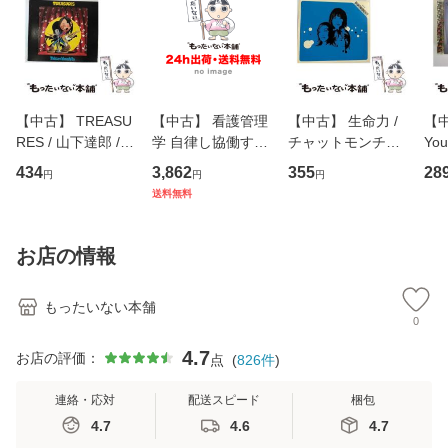
【中古】 TREASU
【中古】 看護管理
【中古】 生命力 /
【中
RES / 山下達郎 /
学 自律し協働する
チャットモンチー /
You
イーストウエス
専門職の看護マネ
キューンレコード
のがか
434
3,862
355
28
円
円
円
ト・ジャパン [CD]
ジメントスキル 改
[CD]【メール便送
【
送料無料
【メール便送料無
訂第3版 (看護学テ
料無料】
料
料】
キストNiCE) / 手島
恵 藤本幸三 / 南江
お店の情報
堂 [単行
もったいない本舗
0
4.7
お店の評価：
点
(
826
件
)
連絡・応対
配送スピード
梱包
4.7
4.6
4.7