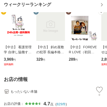
ウィークリーランキング
1
2
3
4
【中古】 看護管理
【中古】 斜め屋敷
【中古】 FOREVE
【
学 自律し協働する
の犯罪 長編本格推
R LOVE（初回生
せば
専門職の看護マネ
理小説 (光文社文
産限定盤） / 清水
VD
3,969
329
289
2,8
円
円
円
ジメントスキル 改
庫) / 島田荘司 / 光
翔太×加藤ミリヤ /
タ
送料無料
送料
訂第3版 (看護学テ
文社 [文庫]【メー
[CD]【メール便送
ター
キストNiCE) / 手島
ル便送料無料】
料無料】
VD
恵 藤本幸三 / 南江
料
お店の情報
堂 [単行
もったいない本舗
0
4.7
お店の評価：
点
(
829
件
)