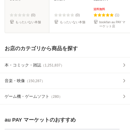
も、黒瀬浩介 / ス
料無料】
クウェア・エニッ
送料無料
クス [コミック]
(0)
(0)
(1)
【メール便送料
もったいない本舗
もったいない本舗
bookfan au PAY マ
ーケット店
お店のカテゴリから商品を探す
本・コミック・雑誌
（
1,251,837
）
音楽・映像
（
150,287
）
ゲーム機・ゲームソフト
（
280
）
au PAY マーケット
のおすすめ