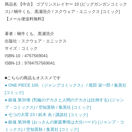
商品名:【中古】 ゴブリンスレイヤー 10 (ビッグガンガンコミック
ス) / 蝸牛くも、黒瀬浩介 / スクウェア・エニックス [コミック]
【メール便送料無料】
著者：蝸牛くも、黒瀬浩介
出版社：スクウェア・エニックス
サイズ：コミック
ISBN-10：4757569041
ISBN-13：9784757569041
■こちらの商品もオススメです
● ONE PIECE 105 （ジャンプコミックス） / 尾田 栄一郎 / 集英社
[コミック]
● 銀魂 第30巻 (乳輪のデカさと人間のデカさは比例する) (ジャン
プ・コミックス) / 空知英秋 / 集英社 [コミック]
● 七つの大罪 23 / 鈴木 央 / 講談社 [コミック]
● 銀魂 第38巻 (おっさんの家庭事情は大分ハード) (ジャンプ・コ
ミックス) / 空知英秋 / 集英社 [コミック]