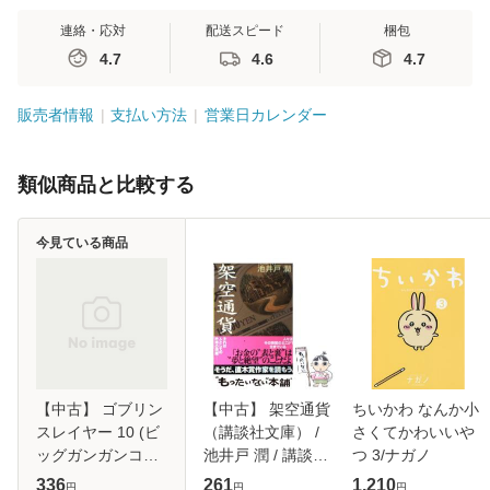
連絡・応対
配送スピード
梱包
4.7
4.6
4.7
販売者情報
支払い方法
営業日カレンダー
類似商品と比較する
今見ている商品
【中古】 ゴブリン
【中古】 架空通貨
ちいかわ なんか小
スレイヤー 10 (ビ
（講談社文庫） /
さくてかわいいや
ッグガンガンコミ
池井戸 潤 / 講談社
つ 3/ナガノ
ックス) / 蝸牛く
[文庫]【メール便送
336
261
1,210
円
円
円