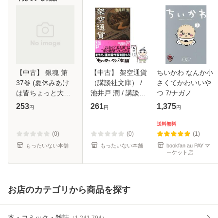
【中古】 銀魂 第
【中古】 架空通貨
ちいかわ なんか小
37巻 (夏休みあけ
（講談社文庫） /
さくてかわいいや
は皆ちょっと大人
池井戸 潤 / 講談社
つ 7/ナガノ
に見える) (ジャン
[文庫]【メール便送
253
261
1,375
円
円
円
プ・コミックス) /
料無料】
空知英秋 / 集英社
送料無料
[コミック]【メール
(0)
(0)
(1)
便送料無
もったいない本舗
もったいない本舗
bookfan au PAY マ
ーケット店
お店のカテゴリから商品を探す
本・コミック・雑誌
（
1,241,794
）