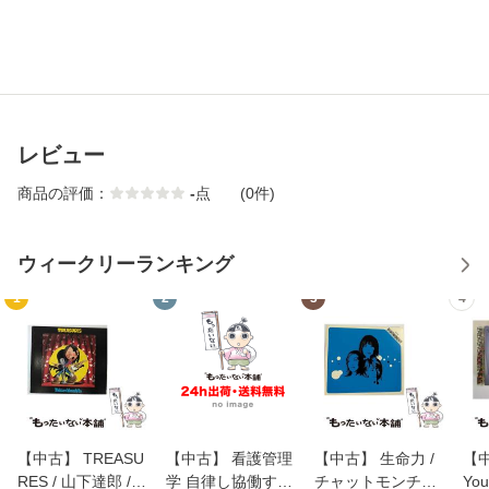
レビュー
商品の評価：
-
点
(0件)
ウィークリーランキング
1
2
3
4
【中古】 TREASU
【中古】 看護管理
【中古】 生命力 /
【中
RES / 山下達郎 /
学 自律し協働する
チャットモンチー /
You