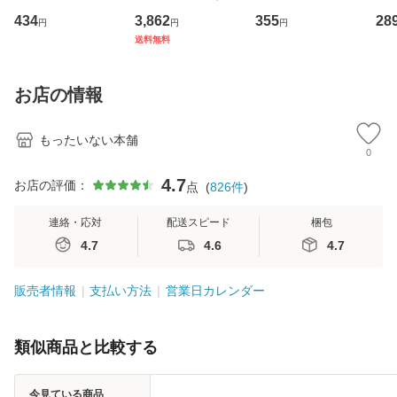
イーストウエス
専門職の看護マネ
キューンレコード
のがか
434
3,862
355
28
円
円
円
ト・ジャパン [CD]
ジメントスキル 改
[CD]【メール便送
【
送料無料
【メール便送料無
訂第3版 (看護学テ
料無料】
料
料】
キストNiCE) / 手島
恵 藤本幸三 / 南江
お店の情報
堂 [単行
もったいない本舗
0
4.7
お店の評価：
点
(
826
件
)
連絡・応対
配送スピード
梱包
4.7
4.6
4.7
販売者情報
支払い方法
営業日カレンダー
類似商品と比較する
今見ている商品