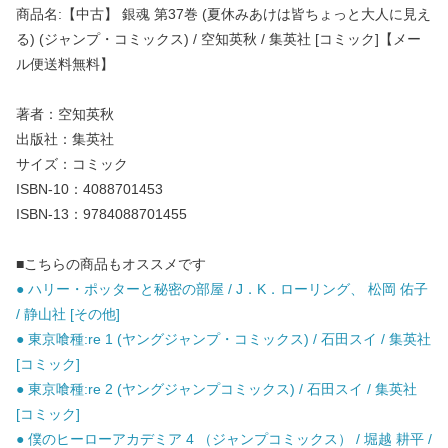
商品名:【中古】 銀魂 第37巻 (夏休みあけは皆ちょっと大人に見え
る) (ジャンプ・コミックス) / 空知英秋 / 集英社 [コミック]【メー
ル便送料無料】
著者：空知英秋
出版社：集英社
サイズ：コミック
ISBN-10：4088701453
ISBN-13：9784088701455
■こちらの商品もオススメです
● ハリー・ポッターと秘密の部屋 / J．K．ローリング、 松岡 佑子
/ 静山社 [その他]
● 東京喰種:re 1 (ヤングジャンプ・コミックス) / 石田スイ / 集英社
[コミック]
● 東京喰種:re 2 (ヤングジャンプコミックス) / 石田スイ / 集英社
[コミック]
● 僕のヒーローアカデミア 4 （ジャンプコミックス） / 堀越 耕平 /