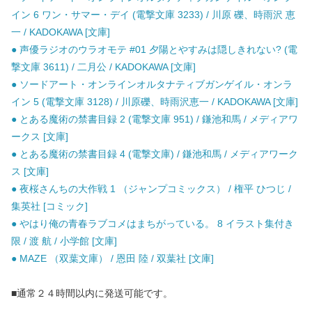
イン 6 ワン・サマー・デイ (電撃文庫 3233) / 川原 礫、時雨沢 恵
一 / KADOKAWA [文庫]
● 声優ラジオのウラオモテ #01 夕陽とやすみは隠しきれない? (電
撃文庫 3611) / 二月公 / KADOKAWA [文庫]
● ソードアート・オンラインオルタナティブガンゲイル・オンラ
イン 5 (電撃文庫 3128) / 川原礫、時雨沢恵一 / KADOKAWA [文庫]
● とある魔術の禁書目録 2 (電撃文庫 951) / 鎌池和馬 / メディアワ
ークス [文庫]
● とある魔術の禁書目録 4 (電撃文庫) / 鎌池和馬 / メディアワーク
ス [文庫]
● 夜桜さんちの大作戦 1 （ジャンプコミックス） / 権平 ひつじ /
集英社 [コミック]
● やはり俺の青春ラブコメはまちがっている。 8 イラスト集付き
限 / 渡 航 / 小学館 [文庫]
● MAZE （双葉文庫） / 恩田 陸 / 双葉社 [文庫]
■通常２４時間以内に発送可能です。