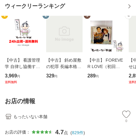
ウィークリーランキング
1
2
3
4
【中古】 看護管理
【中古】 斜め屋敷
【中古】 FOREVE
【
学 自律し協働する
の犯罪 長編本格推
R LOVE（初回生
せば
専門職の看護マネ
理小説 (光文社文
産限定盤） / 清水
VD
3,969
329
289
2,8
円
円
円
ジメントスキル 改
庫) / 島田荘司 / 光
翔太×加藤ミリヤ /
タ
送料無料
送料
訂第3版 (看護学テ
文社 [文庫]【メー
[CD]【メール便送
ター
キストNiCE) / 手島
ル便送料無料】
料無料】
VD
恵 藤本幸三 / 南江
料
お店の情報
堂 [単行
もったいない本舗
0
4.7
お店の評価：
点
(
829
件
)