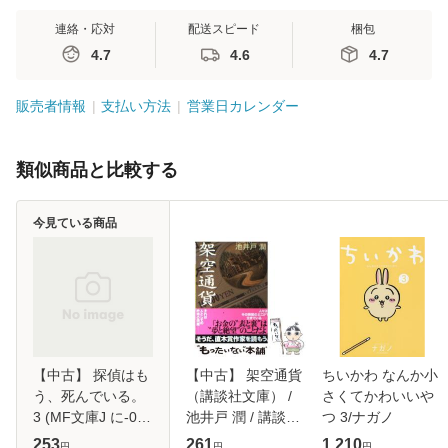
連絡・応対
配送スピード
梱包
4.7
4.6
4.7
販売者情報
支払い方法
営業日カレンダー
類似商品と比較する
今見ている商品
【中古】 探偵はも
【中古】 架空通貨
ちいかわ なんか小
う、死んでいる。
（講談社文庫） /
さくてかわいいや
3 (MF文庫J に-04-
池井戸 潤 / 講談社
つ 3/ナガノ
03) / 二語十 /
[文庫]【メール便送
253
261
1,210
円
円
円