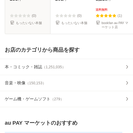
KADOKAWA [文庫]
料無料】
【メール便送料無
送料無料
料】
(0)
(0)
(1)
もったいない本舗
もったいない本舗
bookfan au PAY マ
ーケット店
お店のカテゴリから商品を探す
本・コミック・雑誌
（
1,251,035
）
音楽・映像
（
150,153
）
ゲーム機・ゲームソフト
（
279
）
au PAY マーケット
のおすすめ