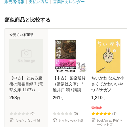
販売者情報
支払い方法
営業日カレンダー
類似商品と比較する
今見ている商品
【中古】 とある魔
【中古】 架空通貨
ちいかわ なんか小
術の禁書目録 7 (電
（講談社文庫） /
さくてかわいいや
撃文庫 1167) / 鎌
池井戸 潤 / 講談社
つ 3/ナガノ
池和馬 / メディア
[文庫]【メール便送
253
261
1,210
円
円
円
ワークス [文庫]
料無料】
【メール便送料無
送料無料
料】
(0)
(0)
(1)
もったいない本舗
もったいない本舗
bookfan au PAY マ
ーケット店