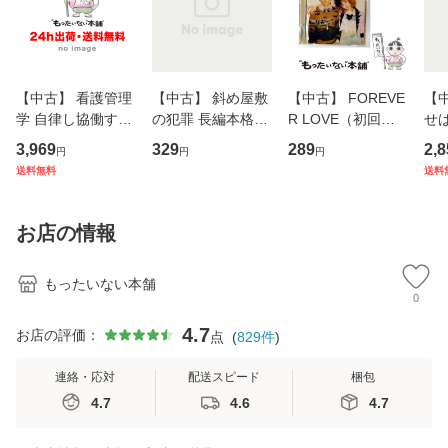
【中古】 看護管理
【中古】 斜め屋敷
【中古】 FOREVE
【
学 自律し協働する
の犯罪 長編本格推
R LOVE（初回生
せば
専門職の看護マネ
理小説 (光文社文
産限定盤） / 清水
VD
3,969
329
289
2,8
円
円
円
ジメントスキル 改
庫) / 島田荘司 / 光
翔太×加藤ミリヤ /
タ
送料無料
送料
訂第3版 (看護学テ
文社 [文庫]【メー
[CD]【メール便送
ター
キストNiCE) / 手島
ル便送料無料】
料無料】
VD
恵 藤本幸三 / 南江
料
お店の情報
堂 [単行
もったいない本舗
0
4.7
お店の評価：
点
(
829
件
)
連絡・応対
配送スピード
梱包
4.7
4.6
4.7