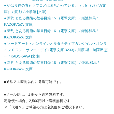
● やはり俺の青春ラブコメはまちがっている。 7．5 （ガガガ文
庫） / 渡 航 / 小学館 [文庫]
● 新約 とある魔術の禁書目録 15 （電撃文庫） / 鎌池和馬 /
KADOKAWA [文庫]
● 新約 とある魔術の禁書目録 16 （電撃文庫） / 鎌池和馬 /
KADOKAWA [文庫]
● ソードアート・オンラインオルタナティブガンゲイル・オンラ
イン 6 ワン・サマー・デイ (電撃文庫 3233) / 川原 礫、時雨沢 恵
一 / KADOKAWA [文庫]
● 新約 とある魔術の禁書目録 18 （電撃文庫） / 鎌池 和馬 /
KADOKAWA [文庫]
■通常２４時間以内に発送可能です。
■メール便は、１冊から送料無料です。
宅急便の場合、2,500円以上送料無料です。
※「代引き」ご希望の方は宅急便をご選択下さい。