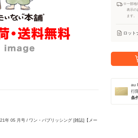
※一部地
表示の
ます。
ロット
a
行
条
21年 05 月号 / ワン・パブリッシング [雑誌]【メー