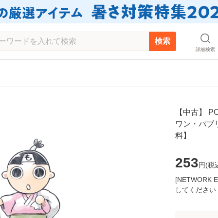
検索
詳細検索
【中古】 POT
ワン・パブリ
料】
253
円(
税
[NETWOR
してください