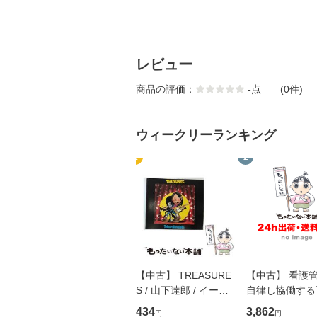
レビュー
商品の評価：
-
点
(0件)
ウィークリーランキング
1
2
【中古】 TREASURE
【中古】 看護
S / 山下達郎 / イース
自律し協働する
トウエスト・ジャパン
の看護マネジメ
434
3,862
円
円