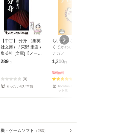
【中古】 分身 （集英
ちいかわ なんか小さ
アンドレ・ブル
社文庫） / 東野 圭吾 /
くてかわいいやつ 6/
『シュルレアリ
集英社 [文庫]【メール
ナガノ
言』/日本放送協
便送料無料】
ＨＫ出版/伊東
289
1,210
699
円
円
円
送料無料
送料無料
(0)
(2)
(0)
もったいない本舗
bookfan au PAY マーケ
bookfan au PA
ット店
ット店
ム機・ゲームソフト
（
283
）