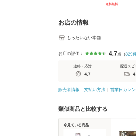
[CD]【メール便送料無
キル 改訂第3版 
送料無料
料】
学テキストNiCE)
島恵 藤本幸三 /
堂 [単行
お店の情報
もったいない本舗
4.7
お店の評価：
点
(
829
連絡・応対
配送スピ
4.7
4
販売者情報
支払い方法
営業日カレン
類似商品と比較する
今見ている商品