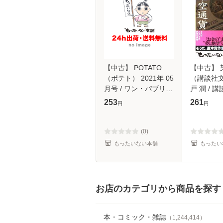
【中古】 POTATO
【中古】 
（ポテト） 2021年 05
（講談社文
月号 / ワン・パブリッ
戸 潤 / 講
シング [雑誌]【メール
【メール
253
261
円
円
便送料無料】
(0)
もったいない本舗
もったい
お店のカテゴリから商品を探す
本・コミック・雑誌
（
1,244,414
）