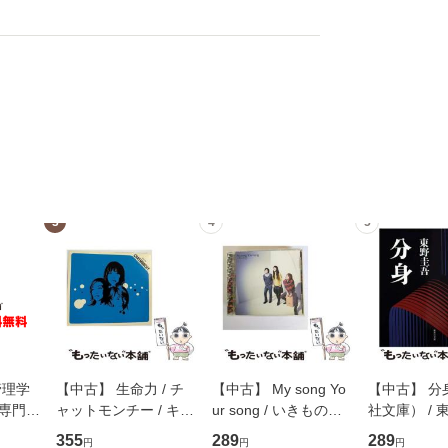
3
4
5
管理学
【中古】 生命力 / チ
【中古】 My song Yo
【中古】 分
専門職
ャットモンチー / キュ
ur song / いきものが
社文庫） / 東
ントス
ーンレコード [CD]
かり / [CD]【メール便
集英社 [文
355
289
289
円
円
円