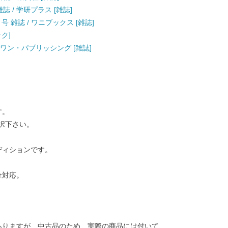
雑誌 / 学研プラス [雑誌]
月号 雑誌 / ワニブックス [雑誌]
ック]
号 / ワン・パブリッシング [雑誌]
す。
択下さい。
ディションです。
金対応。
ありますが、中古品のため、実際の商品には付いて