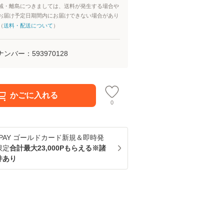
域・離島につきましては、送料が発生する場合や
お届け予定日期間内にお届けできない場合があり
（
送料・配送について
）
ナンバー：
593970128
かごに入れる
0
u PAY ゴールドカード新規＆即時発
限定
合計最大23,000Pもらえる※諸
件あり