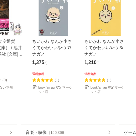
架空通貨
ちいかわ なんか小さ
ちいかわ なんか小さ
庫） / 池井
くてかわいいやつ 7/
くてかわいいやつ 3/
談社 [文庫]
ナガノ
ナガノ
便送料無料】
1,375
1,210
円
円
送料無料
送料無料
(0)
(1)
(1)
ない本舗
bookfan au PAY マーケ
bookfan au PAY マーケ
ット店
ット店
音楽・映像
ゲー
（
150,366
）