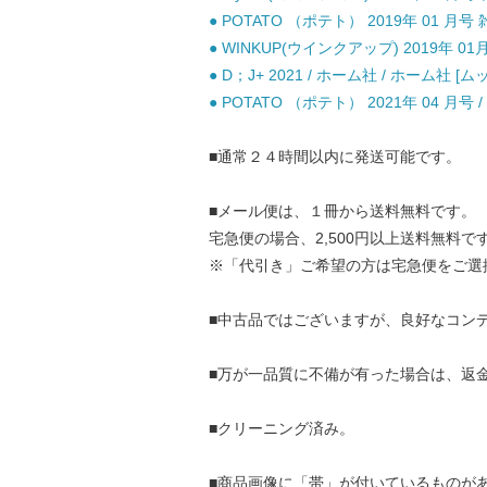
● POTATO （ポテト） 2019年 01 月号 
● WINKUP(ウインクアップ) 2019年 01
● D；J+ 2021 / ホーム社 / ホーム社 [ム
● POTATO （ポテト） 2021年 04 月
■通常２４時間以内に発送可能です。
■メール便は、１冊から送料無料です。
宅急便の場合、2,500円以上送料無料で
※「代引き」ご希望の方は宅急便をご選
■中古品ではございますが、良好なコン
■万が一品質に不備が有った場合は、返
■クリーニング済み。
■商品画像に「帯」が付いているものが