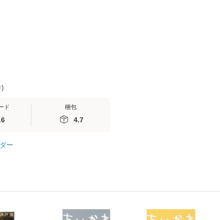
(看護
【メール便送料無料】
送料無料】
便送料無料
 / 手
 南江
件
)
ード
梱包
.6
4.7
ダー