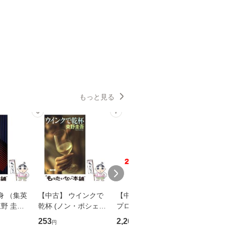
もっと見る
6
7
8
身 （集英
【中古】 ウインクで
【中古】 野ブタ。を
【中古】 
野 圭吾 /
乾杯 (ノン・ポシェッ
プロデュース [DVD-B
島みゆき / [CD]【
庫]【メール
ト) / 東野圭吾 / 祥伝
OX] / バップ [DVD]
ル便送料
253
2,266
2,150
円
円
円