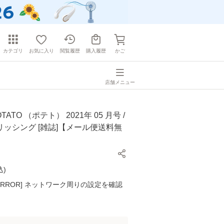
カテゴリ
お気に入り
閲覧履歴
購入履歴
かご
店舗メニュー
ATO （ポテト） 2021年 05 月号 /
ッシング [雑誌]【メール便送料無
込
)
K ERROR] ネットワーク周りの設定を確認