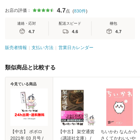
4.7
お店の評価：
点
(
830
件
)
連絡・応対
配送スピード
梱包
4.7
4.6
4.7
販売者情報
支払い方法
営業日カレンダー
類似商品と比較する
今見ている商品
【中古】 ポポロ
【中古】 架空通貨
ちいかわ なんか小
2021年 03 月号 /
（講談社文庫） /
さくてかわいいや