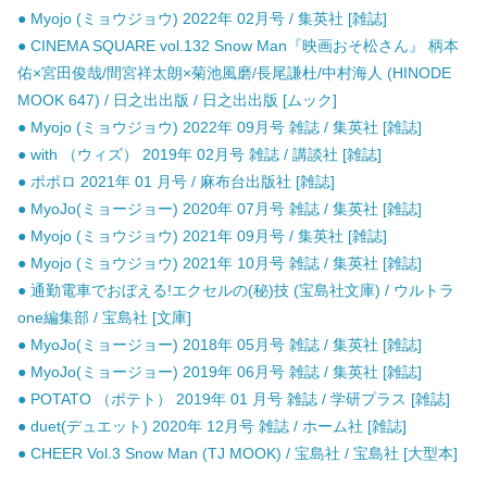
● Myojo (ミョウジョウ) 2022年 02月号 / 集英社 [雑誌]
● CINEMA SQUARE vol.132 Snow Man『映画おそ松さん』 柄本
佑×宮田俊哉/間宮祥太朗×菊池風磨/長尾謙杜/中村海人 (HINODE
MOOK 647) / 日之出出版 / 日之出出版 [ムック]
● Myojo (ミョウジョウ) 2022年 09月号 雑誌 / 集英社 [雑誌]
● with （ウィズ） 2019年 02月号 雑誌 / 講談社 [雑誌]
● ポポロ 2021年 01 月号 / 麻布台出版社 [雑誌]
● MyoJo(ミョージョー) 2020年 07月号 雑誌 / 集英社 [雑誌]
● Myojo (ミョウジョウ) 2021年 09月号 / 集英社 [雑誌]
● Myojo (ミョウジョウ) 2021年 10月号 雑誌 / 集英社 [雑誌]
● 通勤電車でおぼえる!エクセルの(秘)技 (宝島社文庫) / ウルトラ
one編集部 / 宝島社 [文庫]
● MyoJo(ミョージョー) 2018年 05月号 雑誌 / 集英社 [雑誌]
● MyoJo(ミョージョー) 2019年 06月号 雑誌 / 集英社 [雑誌]
● POTATO （ポテト） 2019年 01 月号 雑誌 / 学研プラス [雑誌]
● duet(デュエット) 2020年 12月号 雑誌 / ホーム社 [雑誌]
● CHEER Vol.3 Snow Man (TJ MOOK) / 宝島社 / 宝島社 [大型本]