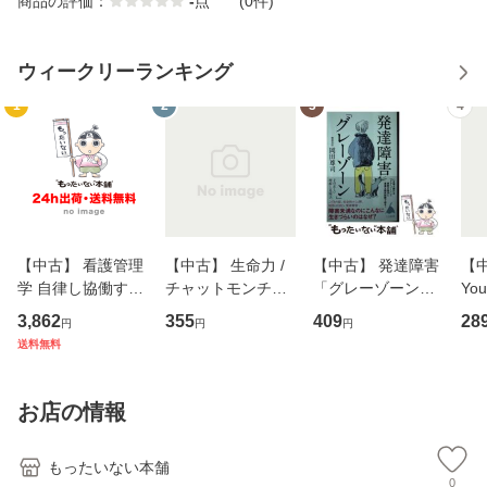
商品の評価：
-
点
(0件)
ウィークリーランキング
1
2
3
4
【中古】 看護管理
【中古】 生命力 /
【中古】 発達障害
【中
学 自律し協働する
チャットモンチー /
「グレーゾーン」
You
専門職の看護マネ
キューンレコード
その正しい理解と
のがか
3,862
355
409
28
円
円
円
ジメントスキル 改
[CD]【メール便送
克服法 (SB新書 57
【
送料無料
訂第3版 (看護学テ
料無料】
2) / 岡田尊司 / Ｓ
料
キストNiCE) / 手島
Ｂクリエイティブ
恵 藤本幸三 / 南江
[新書]【メール便送
お店の情報
堂 [単行
料無料】
もったいない本舗
0