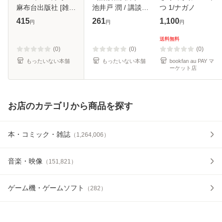
麻布台出版社 [雑
池井戸 潤 / 講談社
つ 1/ナガノ
誌]【メール便送料
[文庫]【メール便送
415
261
1,100
円
円
円
無料】
料無料】
送料無料
(0)
(0)
(0)
もったいない本舗
もったいない本舗
bookfan au PAY マ
ーケット店
お店のカテゴリから商品を探す
本・コミック・雑誌
（
1,264,006
）
音楽・映像
（
151,821
）
ゲーム機・ゲームソフト
（
282
）