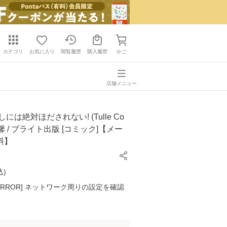
カテゴリ
お気に入り
閲覧履歴
購入履歴
かご
店舗メニュー
には絶対ほだされない! (Tulle Co
渡辺馨 / ブライト出版 [コミック]【メー
料】
込
)
K ERROR] ネットワーク周りの設定を確認