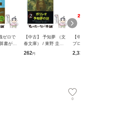
識ゼロで
【中古】 予知夢 （文
【中古】 野ブタ。を
【中古】 
決算書が読
春文庫） / 東野 圭吾 /
プロデュース [DVD-B
島みゆき / [CD]【
る！ 会
文藝春秋 [文庫]【メー
OX] / バップ [DVD]
ル便送料
262
2,335
2,150
円
円
円
 佐伯 良
ル便送料無料】
【メール便送料無料】
店 [単行本
ー）]
送
0