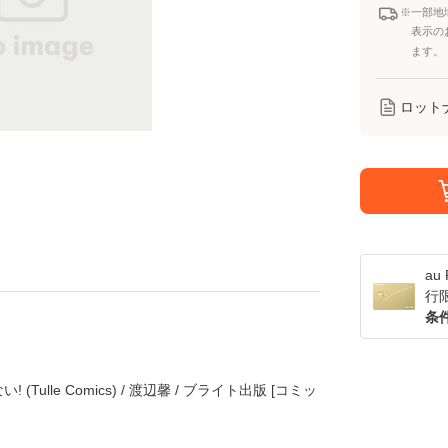
※一部地
表示の
ます。
ロット
a
行
条
ulle Comics) / 渡辺馨 / ブライト出版 [コミッ