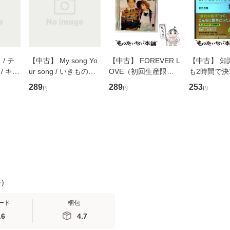
/ チ
【中古】 My song Yo
【中古】 FOREVER L
【中古】 知
/ キュ
ur song / いきものが
OVE（初回生産限定
も2時間で
D]
かり / [CD]【メール便
盤） / 清水翔太×加藤
めるようにな
289
289
253
円
円
円
無料】
送料無料】
ミリヤ / [CD]【メール
計超入門！ /
便送料無料】
隆 / 高橋書
（ソフトカバ
【メール便
件
)
ード
梱包
.6
4.7