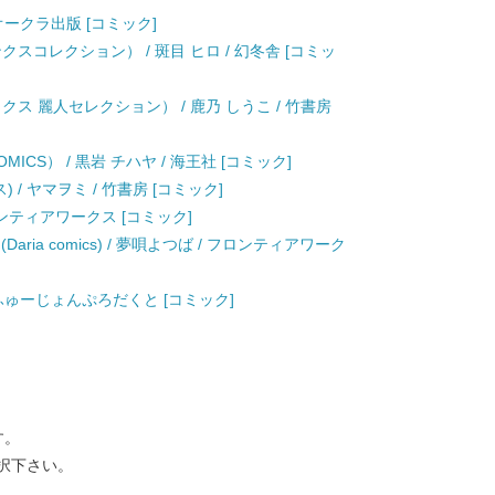
オークラ出版 [コミック]
スコレクション） / 斑目 ヒロ / 幻冬舎 [コミッ
ス 麗人セレクション） / 鹿乃 しうこ / 竹書房
ICS） / 黒岩 チハヤ / 海王社 [コミック]
/ ヤマヲミ / 竹書房 [コミック]
ロンティアワークス [コミック]
aria comics) / 夢唄よつば / フロンティアワーク
 ふゅーじょんぷろだくと [コミック]
す。
択下さい。