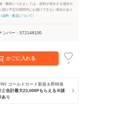
域・離島につきましては、送料が発生する場合や
お届け予定日期間内にお届けできない場合があり
（
送料・配送について
）
ナンバー：
572148100
かごに入れる
0
u PAY ゴールドカード新規＆即時発
限定
合計最大23,000Pもらえる※諸
件あり