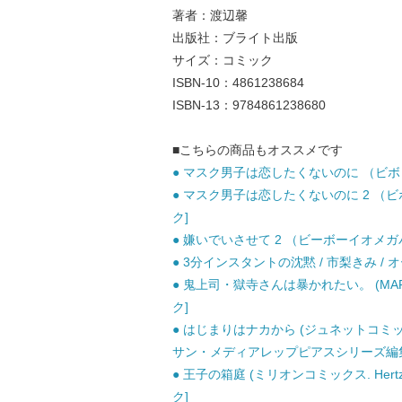
著者：渡辺馨
出版社：ブライト出版
サイズ：コミック
ISBN-10：4861238684
ISBN-13：9784861238680
■こちらの商品もオススメです
● マスク男子は恋したくないのに （ビボピー
● マスク男子は恋したくないのに 2 （ビボ
ク]
● 嫌いでいさせて 2 （ビーボーイオメガバ
● 3分インスタントの沈黙 / 市梨きみ / 
● 鬼上司・獄寺さんは暴かれたい。 (MARBL
ク]
● はじまりはナカから (ジュネットコミックス
サン・メディアレップピアスシリーズ編集
● 王子の箱庭 (ミリオンコミックス. Hertz se
ク]