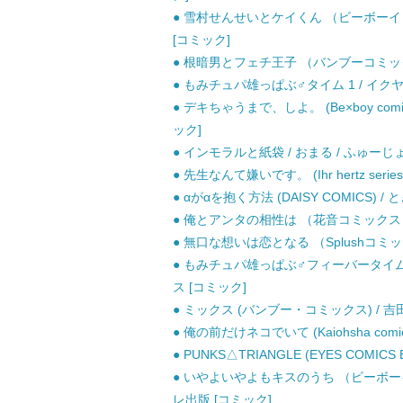
● 雪村せんせいとケイくん （ビーボーイコ
[コミック]
● 根暗男とフェチ王子 （バンブーコミックス 
● もみチュパ雄っぱぶ♂タイム 1 / イク
● デキちゃうまで、しよ。 (Be×boy com
ック]
● インモラルと紙袋 / おまる / ふゅー
● 先生なんて嫌いです。 (Ihr hertz serie
● αがαを抱く方法 (DAISY COMICS) /
● 俺とアンタの相性は （花音コミックス） 
● 無口な想いは恋となる （Splushコミッ
● もみチュパ雄っぱぶ♂フィーバータイム 1 (
ス [コミック]
● ミックス (バンブー・コミックス) / 吉田
● 俺の前だけネコでいて (Kaiohsha comic
● PUNKS△TRIANGLE (EYES COMICS
● いやよいやよもキスのうち （ビーボーイ
レ出版 [コミック]