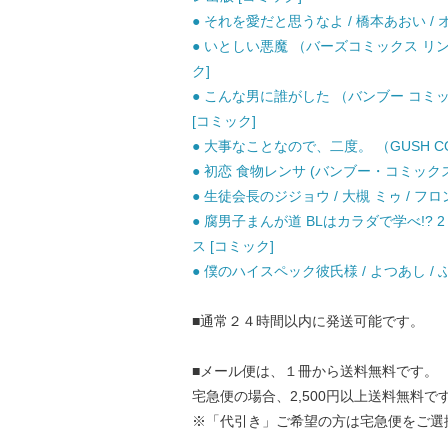
● それを愛だと思うなよ / 橋本あおい / 
● いとしい悪魔 （バーズコミックス リンク
ク]
● こんな男に誰がした （バンブー コミック
[コミック]
● 大事なことなので、二度。 （GUSH COM
● 初恋 食物レンサ (バンブー・コミックス) 
● 生徒会長のジジョウ / 大槻 ミゥ / フ
● 腐男子まんが道 BLはカラダで学べ!? 2 (D
ス [コミック]
● 僕のハイスペック彼氏様 / よつあし /
■通常２４時間以内に発送可能です。
■メール便は、１冊から送料無料です。
宅急便の場合、2,500円以上送料無料で
※「代引き」ご希望の方は宅急便をご選