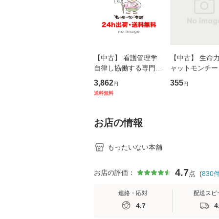
【中古】 看護管理学
【中古】 生命力 
自律し協働する専門職
ャットモンチー 
の看護マネジメントス
ーンレコード [C
3,862
355
円
円
キル 改訂第3版 (看護
【メール便送料
送料無料
学テキストNiCE) / 手
島恵 藤本幸三 / 南江
堂 [単行
お店の情報
もったいない本舗
4.7
お店の評価：
点
(
830
連絡・応対
配送スピ
4.7
4