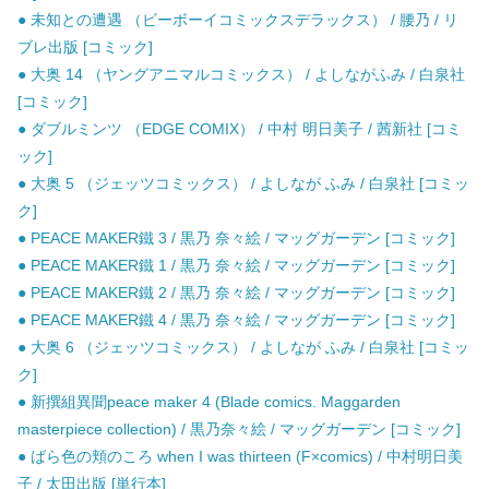
● 未知との遭遇 （ビーボーイコミックスデラックス） / 腰乃 / リ
ブレ出版 [コミック]
● 大奥 14 （ヤングアニマルコミックス） / よしながふみ / 白泉社
[コミック]
● ダブルミンツ （EDGE COMIX） / 中村 明日美子 / 茜新社 [コミ
ック]
● 大奥 5 （ジェッツコミックス） / よしなが ふみ / 白泉社 [コミッ
ク]
● PEACE MAKER鐵 3 / 黒乃 奈々絵 / マッグガーデン [コミック]
● PEACE MAKER鐵 1 / 黒乃 奈々絵 / マッグガーデン [コミック]
● PEACE MAKER鐵 2 / 黒乃 奈々絵 / マッグガーデン [コミック]
● PEACE MAKER鐵 4 / 黒乃 奈々絵 / マッグガーデン [コミック]
● 大奥 6 （ジェッツコミックス） / よしなが ふみ / 白泉社 [コミッ
ク]
● 新撰組異聞peace maker 4 (Blade comics. Maggarden
masterpiece collection) / 黒乃奈々絵 / マッグガーデン [コミック]
● ばら色の頬のころ when I was thirteen (F×comics) / 中村明日美
子 / 太田出版 [単行本]