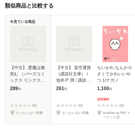
類似商品と比較する
今見ている商品
【中古】 悪魔は微
【中古】 架空通貨
ちいかわ なんか小
笑む （バーズコミ
（講談社文庫） /
さくてかわいいや
ックス リンクスコ
池井戸 潤 / 講談社
つ 1/ナガノ
レクション） / 斑
[文庫]【メール便送
289
261
1,100
円
円
円
目 ヒロ / 幻冬舎
料無料】
[コミック]【メール
送料無料
便送料無料】
(0)
(0)
(0)
もったいない本舗
もったいない本舗
bookfan au PAY マ
ーケット店