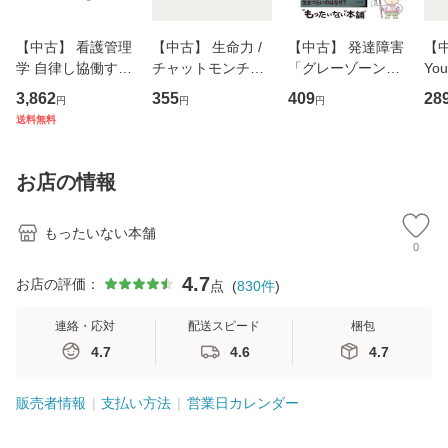
【中古】 看護管理
【中古】 生命力 /
【中古】 発達障害
【中
学 自律し協働する
チャットモンチー /
「グレーゾーン」
You
専門職の看護マネ
キューンレコード
その正しい理解と
のがか
3,862
355
409
28
円
円
円
ジメントスキル 改
[CD]【メール便送
克服法 (SB新書 57
【
送料無料
訂第3版 (看護学テ
料無料】
2) / 岡田尊司 / Ｓ
料
キストNiCE) / 手島
Ｂクリエイティブ
恵 藤本幸三 / 南江
[新書]【メール便送
お店の情報
堂 [単行
料無料】
もったいない本舗
0
4.7
お店の評価：
点
(
830
件
)
連絡・応対
配送スピード
梱包
4.7
4.6
4.7
販売者情報
支払い方法
営業日カレンダー