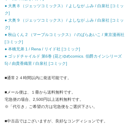
● 大奥 8 （ジェッツコミックス） / よしなが ふみ / 白泉社 [コミッ
ク]
● 大奥 9 （ジェッツコミックス） / よしなが ふみ / 白泉社 [コミッ
ク]
● 秋山くん 2 （マーブルコミックス） / のばらあいこ / 東京漫画社
[コミック]
● 本橋兄弟 1 / Rena / リイド社 [コミック]
● ゴッドチャイルド 第6巻 (花とゆめcomics. 伯爵カインシリーズ
5) / 由貴香織里 / 白泉社 [コミック]
■通常２４時間以内に発送可能です。
■メール便は、１冊から送料無料です。
宅急便の場合、2,500円以上送料無料です。
※「代引き」ご希望の方は宅急便をご選択下さい。
■中古品ではございますが、良好なコンディションです。