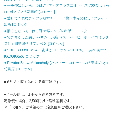
● 手を伸ばしたら、つばさ (ディアプラスコミックス 700 Cheri +)
/ 山田ノノノ / 新書館 [コミック]
● 愛してくれなきゃブッ殺す！ ！ ！ / 桃ノ木みのむし / ブライト
出版 [コミック]
● 酷くしないで / ねこ田 米蔵 / リブレ出版 [コミック]
● できちゃった男子 ハネムーン編 （スーパービーボーイコミック
ス） / 御景 椿 / リブレ出版 [コミック]
● SUPER LOVERS 4 （あすかコミックスCL−DX） / あべ 美幸 /
KADOKAWA [コミック]
● Powder Snow Melancholy (バンブー・コミックス) / 束原 さき /
竹書房 [コミック]
■通常２４時間以内に発送可能です。
■メール便は、１冊から送料無料です。
宅急便の場合、2,500円以上送料無料です。
※「代引き」ご希望の方は宅急便をご選択下さい。