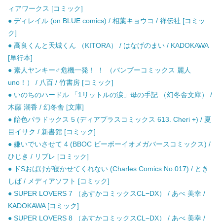
ィアワークス [コミック]
● ディレイル (on BLUE comics) / 相葉キョウコ / 祥伝社 [コミッ
ク]
● 高良くんと天城くん （KITORA） / はなげのまい / KADOKAWA
[単行本]
● 素人ヤンキー♂危機一発！ ！ （バンブーコミックス 麗人
uno！） / 八百 / 竹書房 [コミック]
● いのちのハードル 「1リットルの涙」母の手記 （幻冬舎文庫） /
木藤 潮香 / 幻冬舎 [文庫]
● 飴色パラドックス 5 (ディアプラスコミックス 613. Cheri +) / 夏
目イサク / 新書館 [コミック]
● 嫌いでいさせて 4 (BBOC ビーボーイオメガバースコミックス) /
ひじき / リブレ [コミック]
● ドSおばけが寝かせてくれない (Charles Comics No.017) / とき
しば / メディアソフト [コミック]
● SUPER LOVERS 7 （あすかコミックスCL−DX） / あべ 美幸 /
KADOKAWA [コミック]
● SUPER LOVERS 8 （あすかコミックスCL−DX） / あべ 美幸 /