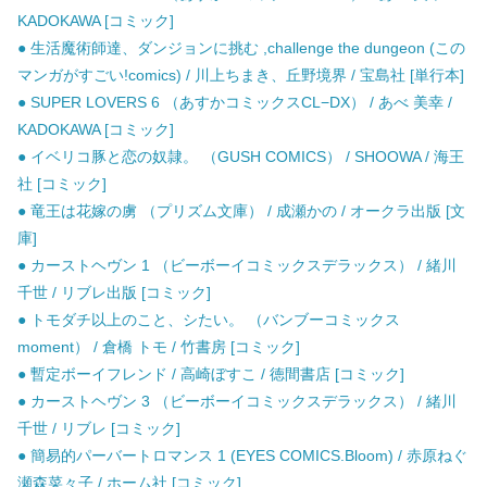
KADOKAWA [コミック]
● 生活魔術師達、ダンジョンに挑む ,challenge the dungeon (この
マンガがすごい!comics) / 川上ちまき、丘野境界 / 宝島社 [単行本]
● SUPER LOVERS 6 （あすかコミックスCL−DX） / あべ 美幸 /
KADOKAWA [コミック]
● イベリコ豚と恋の奴隷。 （GUSH COMICS） / SHOOWA / 海王
社 [コミック]
● 竜王は花嫁の虜 （プリズム文庫） / 成瀬かの / オークラ出版 [文
庫]
● カーストヘヴン 1 （ビーボーイコミックスデラックス） / 緒川
千世 / リブレ出版 [コミック]
● トモダチ以上のこと、シたい。 （バンブーコミックス
moment） / 倉橋 トモ / 竹書房 [コミック]
● 暫定ボーイフレンド / 高崎ぼすこ / 徳間書店 [コミック]
● カーストヘヴン 3 （ビーボーイコミックスデラックス） / 緒川
千世 / リブレ [コミック]
● 簡易的パーバートロマンス 1 (EYES COMICS.Bloom) / 赤原ねぐ
瀬森菜々子 / ホーム社 [コミック]