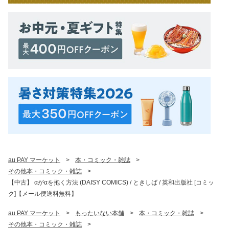
au PAY マーケット
>
本・コミック・雑誌
>
その他本・コミック・雑誌
>
【中古】 αがαを抱く方法 (DAISY COMICS) / ときしば / 英和出版社 [コミッ
ク]【メール便送料無料】
au PAY マーケット
>
もったいない本舗
>
本・コミック・雑誌
>
その他本・コミック・雑誌
>