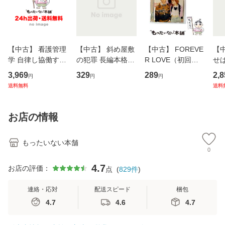
【中古】 看護管理
【中古】 斜め屋敷
【中古】 FOREVE
【
学 自律し協働する
の犯罪 長編本格推
R LOVE（初回生
せば
専門職の看護マネ
理小説 (光文社文
産限定盤） / 清水
VD
3,969
329
289
2,8
円
円
円
ジメントスキル 改
庫) / 島田荘司 / 光
翔太×加藤ミリヤ /
タ
送料無料
送料
訂第3版 (看護学テ
文社 [文庫]【メー
[CD]【メール便送
ター
キストNiCE) / 手島
ル便送料無料】
料無料】
VD
恵 藤本幸三 / 南江
料
お店の情報
堂 [単行
もったいない本舗
0
4.7
お店の評価：
点
(
829
件
)
連絡・応対
配送スピード
梱包
4.7
4.6
4.7