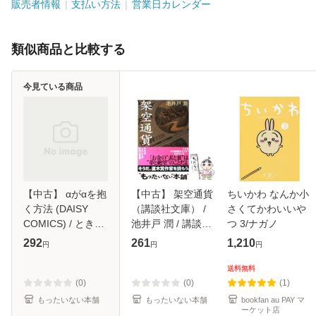
販売者情報
支払い方法
営業日カレンダー
類似商品と比較する
今見ている商品
【中古】 αがαを抱
【中古】 架空通貨
ちいかわ なんか小
く方法 (DAISY
（講談社文庫） /
さくてかわいいや
COMICS) / ときし
池井戸 潤 / 講談社
つ 3/ナガノ
ば / 英和出版社 [コ
[文庫]【メール便送
292
261
1,210
円
円
円
ミック]【メール便
料無料】
送料無料】
送料無料
(0)
(0)
(1)
もったいない本舗
もったいない本舗
bookfan au PAY マ
ーケット店