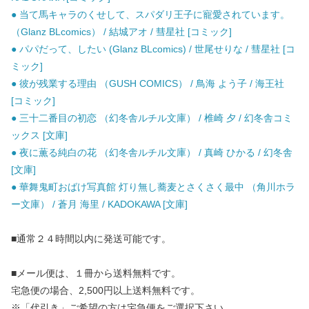
● 当て馬キャラのくせして、スパダリ王子に寵愛されています。
（Glanz BLcomics） / 結城アオ / 彗星社 [コミック]
● パパだって、したい (Glanz BLcomics) / 世尾せりな / 彗星社 [コ
ミック]
● 彼が残業する理由 （GUSH COMICS） / 鳥海 よう子 / 海王社
[コミック]
● 三十二番目の初恋 （幻冬舎ルチル文庫） / 椎崎 夕 / 幻冬舎コミ
ックス [文庫]
● 夜に薫る純白の花 （幻冬舎ルチル文庫） / 真崎 ひかる / 幻冬舎
[文庫]
● 華舞鬼町おばけ写真館 灯り無し蕎麦とさくさく最中 （角川ホラ
ー文庫） / 蒼月 海里 / KADOKAWA [文庫]
■通常２４時間以内に発送可能です。
■メール便は、１冊から送料無料です。
宅急便の場合、2,500円以上送料無料です。
※「代引き」ご希望の方は宅急便をご選択下さい。