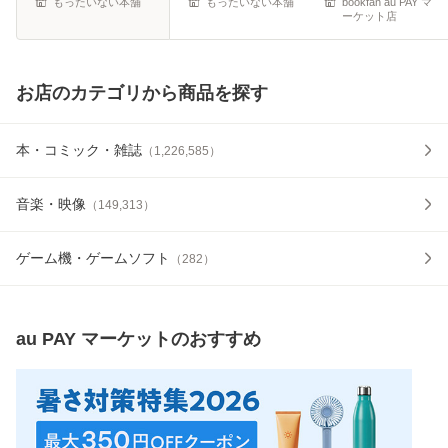
もったいない本舗
もったいない本舗
bookfan au PAY マ
ーケット店
お店のカテゴリから商品を探す
本・コミック・雑誌
（
1,226,585
）
音楽・映像
（
149,313
）
ゲーム機・ゲームソフト
（
282
）
au PAY マーケット
のおすすめ