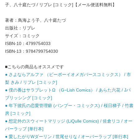
子、八十庭たづ / リブレ [コミック]【メール便送料無料】
著者：鳥海よう子、八十庭たづ
出版社：リブレ
サイズ：コミック
ISBN-10：4799754033
ISBN-13：9784799754030
■こちらの商品もオススメです
● さよならアルファ （ビーボーイオメガバースコミックス） / 市
梨 きみ / リブレ [コミック]
● 僕の番はサラブレットΩ （G−Lish Comics） / あらた六花 / Jパ
ブリッシング [コミック]
● 年下彼氏の恋愛管理癖 (バンブー・コミックス) / 桜日梯子 / 竹書
房 [コミック]
● 想定外のスウィートマリッジ (LiQulle Comics) / 佐倉リコ / オー
バーラップ [単行本]
● 愛したがりWダーリン / 世尾せりな / オーバーラップ [単行本]