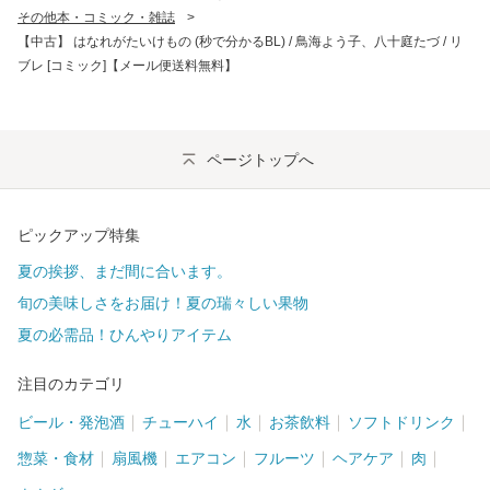
その他本・コミック・雑誌
>
【中古】 はなれがたいけもの (秒で分かるBL) / 鳥海よう子、八十庭たづ / リ
ブレ [コミック]【メール便送料無料】
ページトップへ
ピックアップ特集
夏の挨拶、まだ間に合います。
旬の美味しさをお届け！夏の瑞々しい果物
夏の必需品！ひんやりアイテム
注目のカテゴリ
ビール・発泡酒
チューハイ
水
お茶飲料
ソフトドリンク
惣菜・食材
扇風機
エアコン
フルーツ
ヘアケア
肉