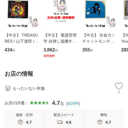
【中古】 TREASU
【中古】 看護管理
【中古】 生命力 /
【中
RES / 山下達郎 /
学 自律し協働する
チャットモンチー /
You
イーストウエス
専門職の看護マネ
キューンレコード
のがか
434
3,862
355
28
円
円
円
ト・ジャパン [CD]
ジメントスキル 改
[CD]【メール便送
【
送料無料
【メール便送料無
訂第3版 (看護学テ
料無料】
料
料】
キストNiCE) / 手島
恵 藤本幸三 / 南江
お店の情報
堂 [単行
もったいない本舗
0
4.7
お店の評価：
点
(
829
件
)
連絡・応対
配送スピード
梱包
4.7
4.6
4.7