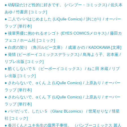
● 幼馴染だけど性的に好きです。 (バンブー・コミックス) / 佐久本
あゆ / 竹書房 [コミック]
● 二人でパパはじめました (LiQulle Comics) / 汐にがり / オーバー
ラップ [単行本]
● 後輩男優に抱かれるオシゴト (EYES COMICSメロキス) / 藤田カ
フェコ / ホーム社 [コミック]
● 白虎の契り （角川ルビー文庫） / 成瀬 かの / KADOKAWA [文庫]
● 発情 (ビーボーイコミックスデラックス) / 鳥海よう子、岩本薫 /
リブレ出版 [コミック]
● 酷くしないで 5 （ビーボーイコミックス） / ねこ田 米蔵 / リブ
レ出版 [コミック]
● さわらないで、αくん 上 (LiQulle Comics) / 上原あり / オーバー
ラップ [単行本]
● さわらないで、αくん 下 (LiQulle Comics) / 上原あり / オーバー
ラップ [単行本]
● パパだって、したい 5 （Glanz BLcomics） / 世尾せりな / 彗星
社 [コミック]
● 春川くんとユキ先生の腐男子事情。 （バンブーコミックス 麗人