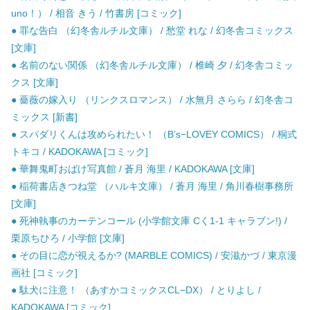
uno！） / 相音 きう / 竹書房 [コミック]
● 罪な告白 （幻冬舎ルチル文庫） / 愁堂 れな / 幻冬舎コミックス
[文庫]
● 名前のない関係 （幻冬舎ルチル文庫） / 椎崎 夕 / 幻冬舎コミッ
クス [文庫]
● 薔薇の嫁入り （リンクスロマンス） / 水無月 さらら / 幻冬舎コ
ミックス [新書]
● スパダリくんは攻められたい！ （B’s−LOVEY COMICS） / 桐式
トキコ / KADOKAWA [コミック]
● 華舞鬼町おばけ写真館 / 蒼月 海里 / KADOKAWA [文庫]
● 稲荷書店きつね堂 （ハルキ文庫） / 蒼月 海里 / 角川春樹事務所
[文庫]
● 死神執事のカーテンコール (小学館文庫 Cく1-1 キャラブン!) /
栗原ちひろ / 小学館 [文庫]
● その目に恋が視えるか? (MARBLE COMICS) / 安滋かづ / 東京漫
画社 [コミック]
● 駄犬に注意！ （あすかコミックスCL−DX） / とりよし /
KADOKAWA [コミック]