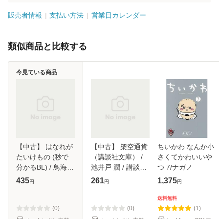
販売者情報
支払い方法
営業日カレンダー
類似商品と比較する
今見ている商品
【中古】 はなれが
【中古】 架空通貨
ちいかわ なんか小
たいけもの (秒で
（講談社文庫） /
さくてかわいいや
分かるBL) / 鳥海よ
池井戸 潤 / 講談社
つ 7/ナガノ
う子、八十庭たづ /
[文庫]【メール便送
435
261
1,375
円
円
円
リブレ [コミック]
料無料】
【メール便送料無
送料無料
料】
(0)
(0)
(1)