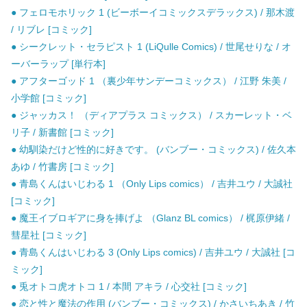
● フェロモホリック 1 (ビーボーイコミックスデラックス) / 那木渡
/ リブレ [コミック]
● シークレット・セラピスト 1 (LiQulle Comics) / 世尾せりな / オ
ーバーラップ [単行本]
● アフターゴッド 1 （裏少年サンデーコミックス） / 江野 朱美 /
小学館 [コミック]
● ジャッカス！ （ディアプラス コミックス） / スカーレット・ベ
リ子 / 新書館 [コミック]
● 幼馴染だけど性的に好きです。 (バンブー・コミックス) / 佐久本
あゆ / 竹書房 [コミック]
● 青島くんはいじわる 1 （Only Lips comics） / 吉井ユウ / 大誠社
[コミック]
● 魔王イブロギアに身を捧げよ （Glanz BL comics） / 梶原伊緒 /
彗星社 [コミック]
● 青島くんはいじわる 3 (Only Lips comics) / 吉井ユウ / 大誠社 [コ
ミック]
● 兎オトコ虎オトコ 1 / 本間 アキラ / 心交社 [コミック]
● 恋と性と魔法の作用 (バンブー・コミックス) / かさいちあき / 竹