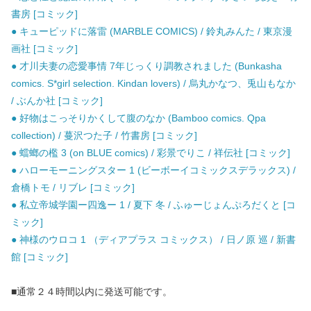
書房 [コミック]
● キューピッドに落雷 (MARBLE COMICS) / 鈴丸みんた / 東京漫
画社 [コミック]
● 才川夫妻の恋愛事情 7年じっくり調教されました (Bunkasha
comics. S*girl selection. Kindan lovers) / 烏丸かなつ、兎山もなか
/ ぶんか社 [コミック]
● 好物はこっそりかくして腹のなか (Bamboo comics. Qpa
collection) / 蔓沢つた子 / 竹書房 [コミック]
● 蟷螂の檻 3 (on BLUE comics) / 彩景でりこ / 祥伝社 [コミック]
● ハローモーニングスター 1 (ビーボーイコミックスデラックス) /
倉橋トモ / リブレ [コミック]
● 私立帝城学園ー四逸ー 1 / 夏下 冬 / ふゅーじょんぷろだくと [コ
ミック]
● 神様のウロコ 1 （ディアプラス コミックス） / 日ノ原 巡 / 新書
館 [コミック]
■通常２４時間以内に発送可能です。