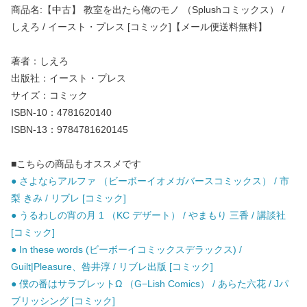
商品名:【中古】 教室を出たら俺のモノ （Splushコミックス） /
しえろ / イースト・プレス [コミック]【メール便送料無料】
著者：しえろ
出版社：イースト・プレス
サイズ：コミック
ISBN-10：4781620140
ISBN-13：9784781620145
■こちらの商品もオススメです
● さよならアルファ （ビーボーイオメガバースコミックス） / 市
梨 きみ / リブレ [コミック]
● うるわしの宵の月 1 （KC デザート） / やまもり 三香 / 講談社
[コミック]
● In these words (ビーボーイコミックスデラックス) /
Guilt|Pleasure、咎井淳 / リブレ出版 [コミック]
● 僕の番はサラブレットΩ （G−Lish Comics） / あらた六花 / Jパ
ブリッシング [コミック]