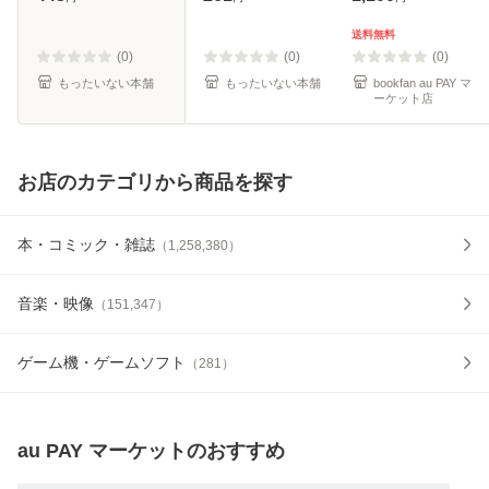
ースト・プレス [コ
料無料】
ミック]【メール便
送料無料
送料無料】
(0)
(0)
(0)
もったいない本舗
もったいない本舗
bookfan au PAY マ
ーケット店
お店のカテゴリから商品を探す
本・コミック・雑誌
（
1,258,380
）
音楽・映像
（
151,347
）
ゲーム機・ゲームソフト
（
281
）
au PAY マーケット
のおすすめ