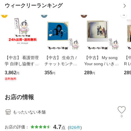
ウィークリーランキング
1
2
3
4
【中古】 看護管理
【中古】 生命力 /
【中古】 My song
【中
学 自律し協働する
チャットモンチー /
Your song / いきも
R 
専門職の看護マネ
キューンレコード
のがかり / [CD]
産限
3,862
355
289
28
円
円
円
ジメントスキル 改
[CD]【メール便送
【メール便送料無
翔太
送料無料
訂第3版 (看護学テ
料無料】
料】
[C
キストNiCE) / 手島
料
恵 藤本幸三 / 南江
お店の情報
堂 [単行
もったいない本舗
0
4.7
お店の評価：
点
(
826
件
)