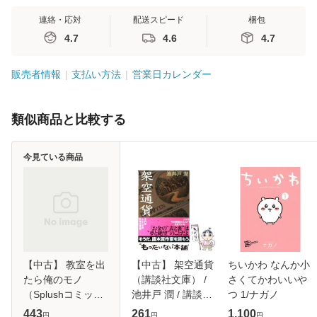
連絡・応対
配送スピード
梱包
4.7
4.6
4.7
販売者情報
支払い方法
営業日カレンダー
類似商品と比較する
今見ている商品
【中古】 教室を出
【中古】 架空通貨
ちいかわ なんか小
たら俺のモノ
（講談社文庫） /
さくてかわいいや
（Splushコミック
池井戸 潤 / 講談社
つ 1/ナガノ
ス） / しえろ / イ
[文庫]【メール便送
443
261
1,100
円
円
円