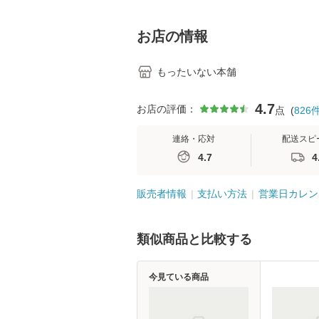
料】
学テキストNiCE)
島恵 藤本幸三 /
堂 [単行
お店の情報
もったいない本舗
4.7
お店の評価：
点
(
826
連絡・応対
配送スピ
4.7
4
販売者情報
支払い方法
営業日カレン
類似商品と比較する
今見ている商品