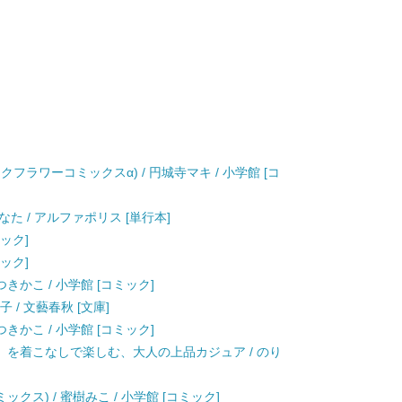
クフラワーコミックスα) / 円城寺マキ / 小学館 [コ
なた / アルファポリス [単行本]
ミック]
ミック]
つきかこ / 小学館 [コミック]
 / 文藝春秋 [文庫]
つきかこ / 小学館 [コミック]
ル」を着こなしで楽しむ、大人の上品カジュア / のり
ミックス) / 蜜樹みこ / 小学館 [コミック]