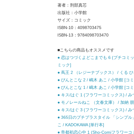
著者：刑部真芯
出版社：小学館
サイズ：コミック
ISBN-10：4098703475
ISBN-13：9784098703470
■こちらの商品もオススメです
● 恋はつづくよどこまでも 6 (プチコミッ
ミック]
● 蔦王 2 （レジーナブックス） / くる ひ
● ぴんとこな 2 / 嶋木 あこ / 小学館 [コ
● ぴんとこな 1 / 嶋木 あこ / 小学館 [コ
● キス/はぐ 1 (フラワーコミックス) / み
● モノレールねこ （文春文庫） / 加納 朋子
● キス/はぐ 3 (フラワーコミックス) / み
● 365日のプチプラスタイル 「シンプ
こ / KADOKAWA [単行本]
● 帝都初恋心中 1 (Sho-Comiフラワーコ