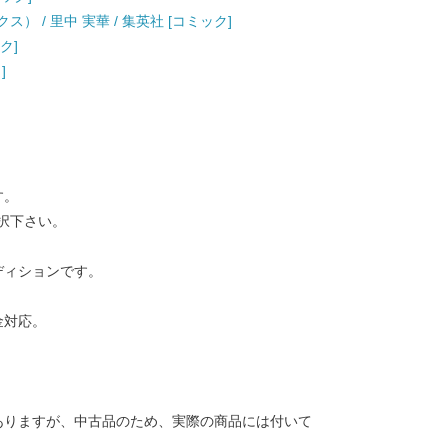
） / 里中 実華 / 集英社 [コミック]
ク]
]
す。
択下さい。
ディションです。
金対応。
ありますが、中古品のため、実際の商品には付いて