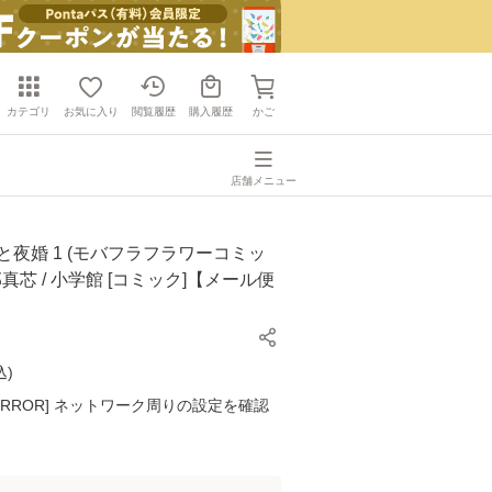
カテゴリ
お気に入り
閲覧履歴
購入履歴
かご
店舗メニュー
と夜婚 1 (モバフラフラワーコミッ
刑部真芯 / 小学館 [コミック]【メール便
込
)
K ERROR] ネットワーク周りの設定を確認