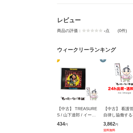
レビュー
商品の評価：
-
点
(0件)
ウィークリーランキング
1
2
【中古】 TREASURE
【中古】 看護
S / 山下達郎 / イース
自律し協働する
トウエスト・ジャパン
の看護マネジメ
434
3,862
円
円
[CD]【メール便送料無
キル 改訂第3版 
送料無料