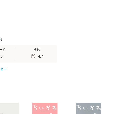
 / 手
便送料無料
 南江
件
)
ード
梱包
.6
4.7
ダー