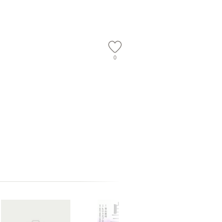
】
隆 / 高橋書店 [単行本
料無料】
（ソフトカバー）]
【メール便送
0