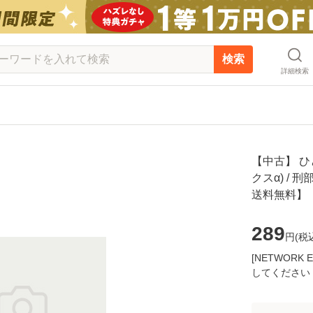
検索
詳細検索
【中古】 ひ
クスα) / 
送料無料】
289
円(
税
[NETWOR
してください