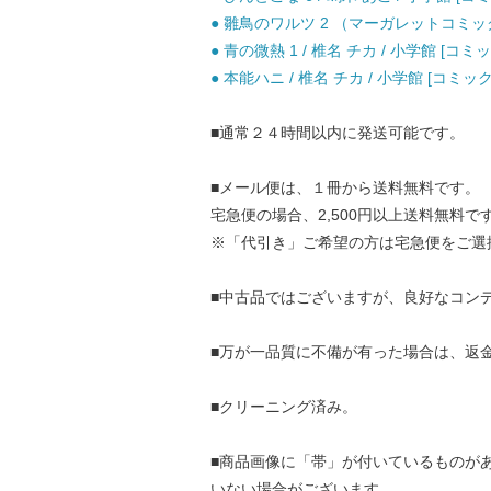
● 雛鳥のワルツ 2 （マーガレットコミックス
● 青の微熱 1 / 椎名 チカ / 小学館 [コミッ
● 本能ハニ / 椎名 チカ / 小学館 [コミック
■通常２４時間以内に発送可能です。
■メール便は、１冊から送料無料です。
宅急便の場合、2,500円以上送料無料で
※「代引き」ご希望の方は宅急便をご選
■中古品ではございますが、良好なコン
■万が一品質に不備が有った場合は、返
■クリーニング済み。
■商品画像に「帯」が付いているものが
いない場合がございます。