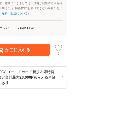
域・離島につきましては、送料が発生する場合や
お届け予定日期間内にお届けできない場合があり
（
送料・配送について
）
ナンバー：
536056640
かごに入れる
0
u PAY ゴールドカード新規＆即時発
限定
合計最大23,000Pもらえる※諸
件あり