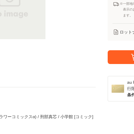
※一部地
表示の
ます。
ロット
a
行
条
ワーコミックスα) / 刑部真芯 / 小学館 [コミック]