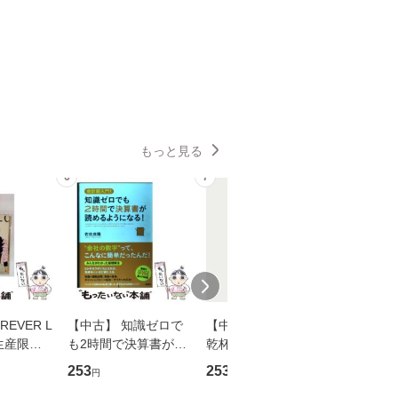
もっと見る
6
7
8
EVER L
【中古】 知識ゼロで
【中古】 ウインクで
【中古】
生産限定
も2時間で決算書が読
乾杯 (ノン・ポシェッ
春文庫） /
翔太×加藤
めるようになる！ 会
ト) / 東野圭吾 / 祥伝
文藝春秋 
253
253
262
円
円
円
計超入門！ / 佐伯 良
社 [文庫]【メール便送
ル便送料