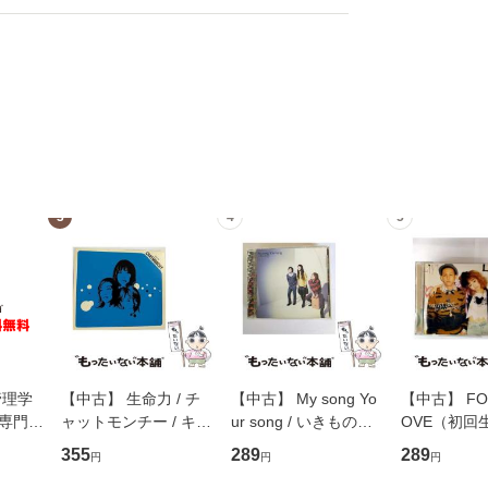
3
4
5
管理学
【中古】 生命力 / チ
【中古】 My song Yo
【中古】 FOR
専門職
ャットモンチー / キュ
ur song / いきものが
OVE（初回
ントス
ーンレコード [CD]
かり / [CD]【メール便
盤） / 清水
355
289
289
円
円
円
(看護
【メール便送料無料】
送料無料】
ミリヤ / [CD]【メール