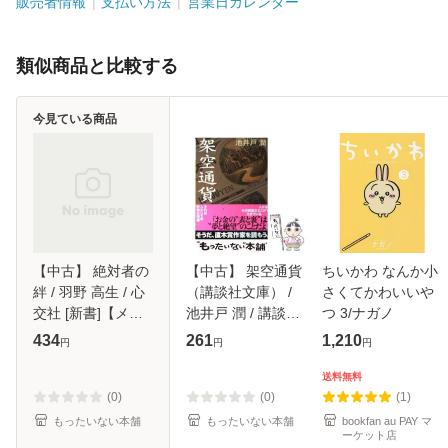
販売者情報
支払い方法
営業日カレンダー
類似商品と比較する
今見ている商品
【中古】 絶対者の
【中古】 架空通貨
ちいかわ なんか小
絆 / 羽野 高生 / 心
（講談社文庫） /
さくてかわいいや
交社 [新書]【メー
池井戸 潤 / 講談社
つ 3/ナガノ
ル便送料無料】
[文庫]【メール便送
434
261
1,210
円
円
円
料無料】
送料無料
(0)
(0)
(1)
もったいない本舗
もったいない本舗
bookfan au PAY マ
ーケット店