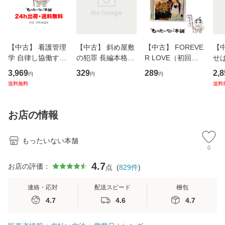
【中古】 看護管理
【中古】 斜め屋敷
【中古】 FOREVE
【
学 自律し協働する
の犯罪 長編本格推
R LOVE（初回生
せば
専門職の看護マネ
理小説 (光文社文
産限定盤） / 清水
VD
3,969
329
289
2,8
円
円
円
ジメントスキル 改
庫) / 島田荘司 / 光
翔太×加藤ミリヤ /
タ
送料無料
送料
訂第3版 (看護学テ
文社 [文庫]【メー
[CD]【メール便送
ター
キストNiCE) / 手島
ル便送料無料】
料無料】
VD
恵 藤本幸三 / 南江
料
お店の情報
堂 [単行
もったいない本舗
0
4.7
お店の評価：
点
(
829
件
)
連絡・応対
配送スピード
梱包
4.7
4.6
4.7