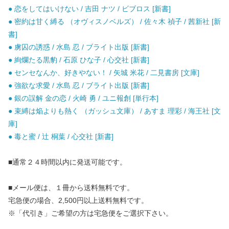
● 恋をしてはいけない / 吉田 ナツ / ビブロス [新書]
● 密約は甘く縛る （オヴィスノベルズ） / 佐々木 禎子 / 茜新社 [新
書]
● 虜囚の誘惑 / 水島 忍 / ブライト出版 [新書]
● 絢爛たる黒豹 / 石原 ひな子 / 心交社 [新書]
● センセなんか、好きやない！ / 矢城 米花 / 二見書房 [文庫]
● 強欲な求愛 / 水島 忍 / ブライト出版 [新書]
● 銀の誤解 金の恋 / 火崎 勇 / ユニ報創 [単行本]
● 束縛は焔よりも熱く （ガッシュ文庫） / あすま 理彩 / 海王社 [文
庫]
● 毒と蜜 / 辻 桐葉 / 心交社 [新書]
■通常２４時間以内に発送可能です。
■メール便は、１冊から送料無料です。
宅急便の場合、2,500円以上送料無料です。
※「代引き」ご希望の方は宅急便をご選択下さい。