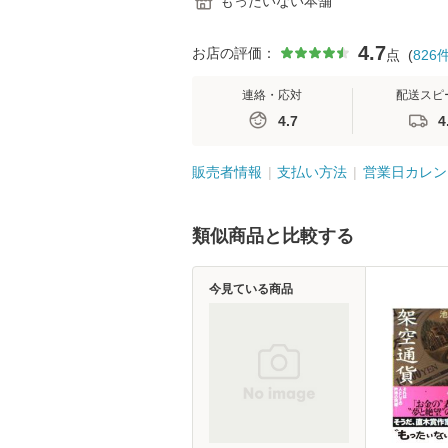
もったいない本舗
4.7
お店の評価：
点
(
826
連絡・応対
配送スピ
4.7
4
販売者情報
支払い方法
営業日カレン
類似商品と比較する
今見ている商品