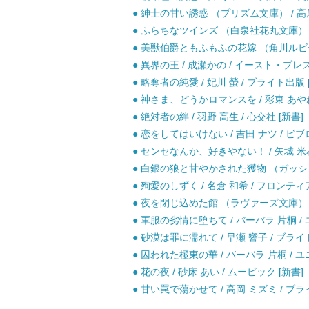
● 紳士の甘い誘惑 （プリズム文庫） / 高尾
● ふらちなツインズ （白泉社花丸文庫） / 
● 美獣伯爵ともふもふの花嫁 （角川ルビー文庫）
● 異界の王 / 成瀬かの / イースト・プレス
● 略奪者の純愛 / 妃川 螢 / ブライト出版 
● 神さま、どうかロマンスを / 彩東 あやね 
● 絶対者の絆 / 羽野 高生 / 心交社 [新書]
● 恋をしてはいけない / 吉田 ナツ / ビブ
● センセなんか、好きやない！ / 矢城 米花
● 白銀の狼と甘やかされた獲物 （ガッシュ文庫
● 殉愛のしずく / 名倉 和希 / フロンティ
● 夜を閉じ込めた館 （ラヴァーズ文庫） / 
● 軍服の劣情に堕ちて / バーバラ 片桐 / 
● 砂漠は罪に濡れて / 早瀬 響子 / ブライ
● 囚われた極東の華 / バーバラ 片桐 / ユ
● 花の夜 / 砂床 あい / ムービック [新書]
● 甘い罠で蕩かせて / 高岡 ミズミ / ブラ