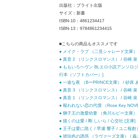
出版社：ブライト出版
サイズ：新書
ISBN-10：4861234417
ISBN-13：9784861234415
■こちらの商品もオススメです
● メイク・ラブ （二見シャレード文庫） / 
● 真音 2 （リンクスロマンス） / 谷崎 泉
● ももいろヘヴン BLエロ小説アンソロジー
行本（ソフトカバー）]
● 一途な夜 （BーPRINCE文庫） / 砂床
● 真音 3 （リンクスロマンス） / 谷崎 泉
● 真音 1 （リンクスロマンス） / 谷崎 泉
● 報われない恋の代償 （Rose Key NOV
● 獅子王の激愛幼妻 （角川ルビー文庫） / 真
● 描くのは愛 / 剛 しいら / 心交社 [文庫]
● 王子は愛に跪く / 早瀬 響子 / ユニ報創 
● 琥珀色の誘惑 （ラヴァーズ文庫） / 義月 