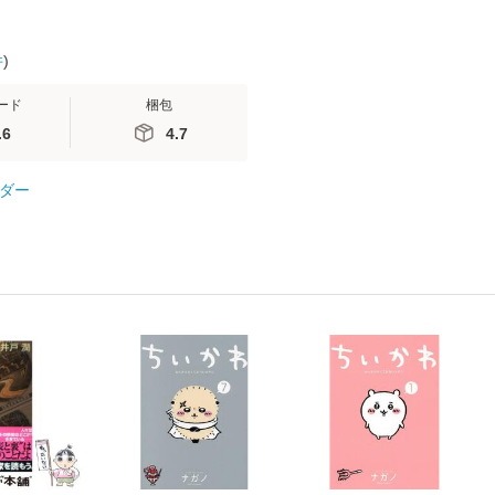
件
)
ード
梱包
.6
4.7
ダー