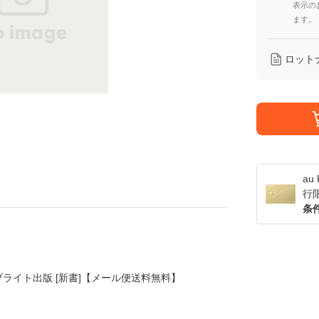
表示の
ます。
ロット
a
行
条
/ ブライト出版 [新書]【メール便送料無料】