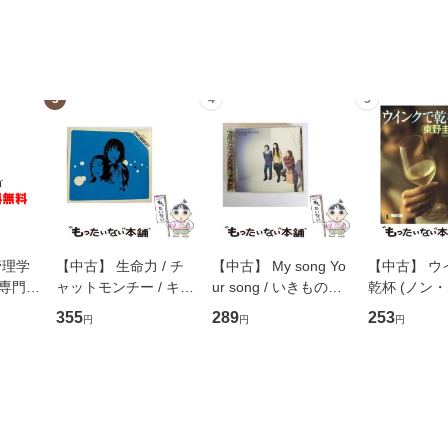
3
4
5
管理学
【中古】 生命力 / チ
【中古】 My song Yo
【中古】 ウ
専門職
ャットモンチー / キュ
ur song / いきものが
乾杯 (ノン
ントス
ーンレコード [CD]
かり / [CD]【メール便
ト) / 東野圭
355
289
253
円
円
円
(看護
【メール便送料無料】
送料無料】
社 [文庫]
 / 手
料無料】
 南江