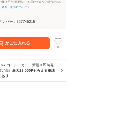
お届け予定日期間内にお届けできない場合があり
（
送料・配送について
）
ナンバー：
527745215
かごに入れる
0
u PAY ゴールドカード新規＆即時発
限定
合計最大23,000Pもらえる※諸
件あり