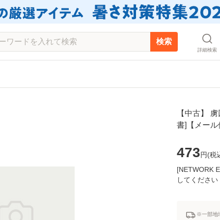
検索
詳細検索
【中古】 虜囚
書]【メー
473
円(
税
[NETWOR
してください
※一部地