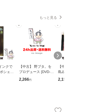
もっと見る
6
7
8
インクで
【中古】 野ブタ。を
【中古】 寒水魚 / 中
【中古】
・ポシェッ
プロデュース [DVD-B
島みゆき / [CD]【メー
カメムシ
吾 / 祥伝
OX] / バップ [DVD]
ル便送料無料】
語る / 
2,266
2,150
2,266
円
円
円
【メール便送
【メール便送料無料】
ワークい
会、吉田元重
夫 / 新評
【メール