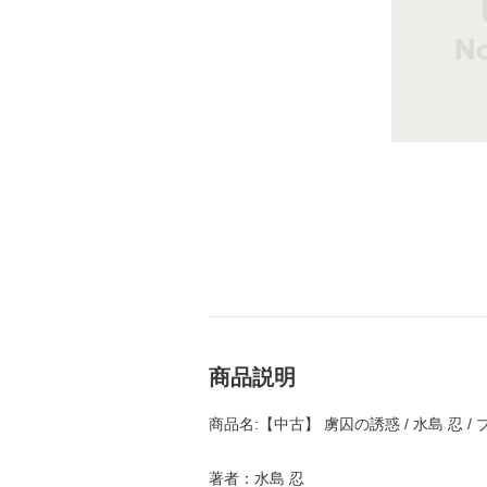
商品説明
商品名:【中古】 虜囚の誘惑 / 水島 忍 
著者：水島 忍