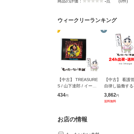
商品の評価：
-
点
(0件)
ウィークリーランキング
1
2
【中古】 TREASURE
【中古】 看護
S / 山下達郎 / イース
自律し協働する
トウエスト・ジャパン
の看護マネジメ
434
3,862
円
円
[CD]【メール便送料無
キル 改訂第3版 
送料無料
料】
学テキストNiCE)
島恵 藤本幸三 /
堂 [単行
お店の情報