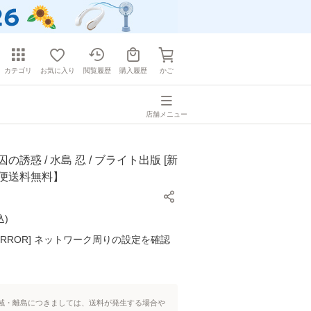
カテゴリ
お気に入り
閲覧履歴
購入履歴
かご
店舗メニュー
の誘惑 / 水島 忍 / ブライト出版 [新
ル便送料無料】
込
)
K ERROR] ネットワーク周りの設定を確認
域・離島につきましては、送料が発生する場合や