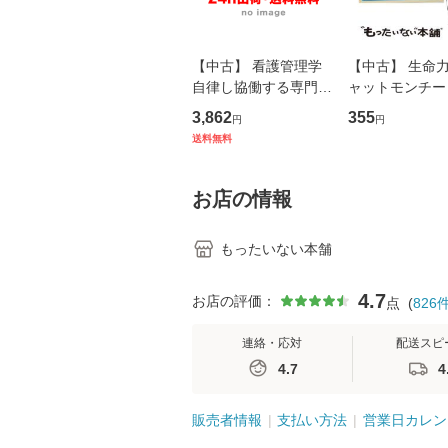
【中古】 看護管理学
【中古】 生命力 
自律し協働する専門職
ャットモンチー 
の看護マネジメントス
ーンレコード [C
3,862
355
円
円
キル 改訂第3版 (看護
【メール便送料
送料無料
学テキストNiCE) / 手
島恵 藤本幸三 / 南江
堂 [単行
お店の情報
もったいない本舗
4.7
お店の評価：
点
(
826
連絡・応対
配送スピ
4.7
4
販売者情報
支払い方法
営業日カレン