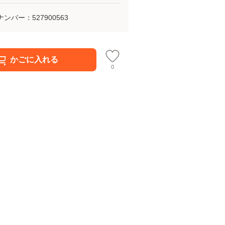
ナンバー：
527900563
かごに入れる
0