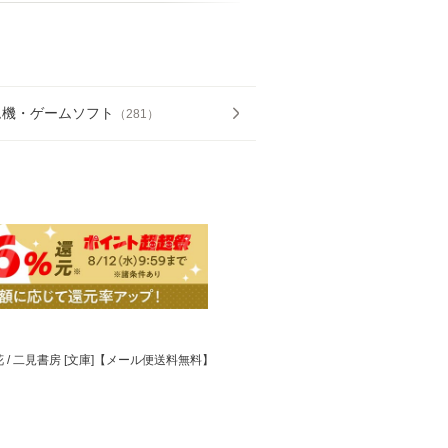
ム機・ゲームソフト
（
281
）
 / 二見書房 [文庫]【メール便送料無料】