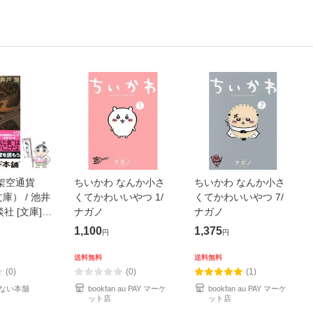
架空通貨
ちいかわ なんか小さ
ちいかわ なんか小さ
庫） / 池井
くてかわいいやつ 1/
くてかわいいやつ 7/
談社 [文庫]
ナガノ
ナガノ
便送料無料】
1,100
1,375
円
円
送料無料
送料無料
(0)
(0)
(1)
ない本舗
bookfan au PAY マーケ
bookfan au PAY マーケ
ット店
ット店