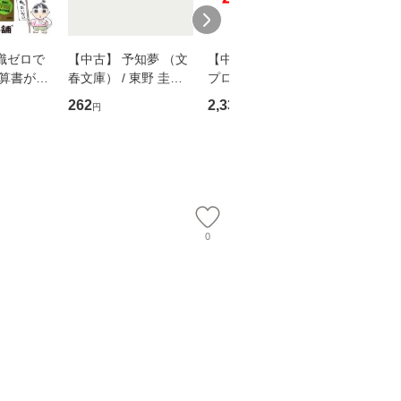
識ゼロで
【中古】 予知夢 （文
【中古】 野ブタ。を
【中古】 
決算書が読
春文庫） / 東野 圭吾 /
プロデュース [DVD-B
島みゆき / [CD]【
る！ 会
文藝春秋 [文庫]【メー
OX] / バップ [DVD]
ル便送料
262
2,335
2,150
円
円
円
 佐伯 良
ル便送料無料】
【メール便送料無料】
店 [単行本
ー）]
送
0