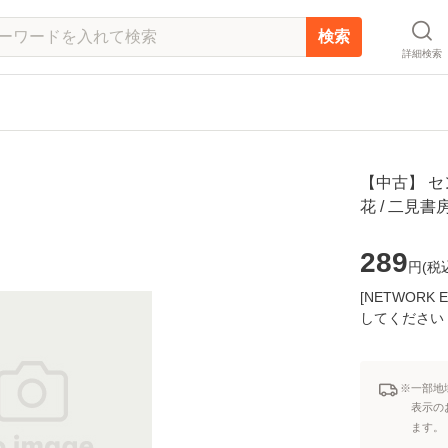
検索
詳細検索
【中古】 セ
花 / 二見
289
円(
税
[NETWOR
してください
※一部地
表示の
ます。