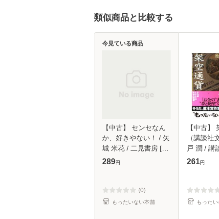
類似商品と比較する
今見ている商品
【中古】 センセなん
【中古】 
か、好きやない！ / 矢
（講談社文
城 米花 / 二見書房 [文
戸 潤 / 講
庫]【メール便送料無
【メール
289
261
円
円
料】
(0)
もったいない本舗
もったい