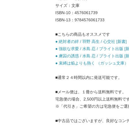
サイズ：文庫
ISBN-10：4576061739
ISBN-13：9784576061733
■こちらの商品もオススメです
● 絶対者の絆 / 羽野 高生 / 心交社 [新書]
● 強欲な求愛 / 水島 忍 / ブライト出版 [
● 虜囚の誘惑 / 水島 忍 / ブライト出版 [
● 束縛は焔よりも熱く （ガッシュ文庫） / 
■通常２４時間以内に発送可能です。
■メール便は、１冊から送料無料です。
宅急便の場合、2,500円以上送料無料で
※「代引き」ご希望の方は宅急便をご選
■中古品ではございますが、良好なコン