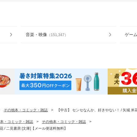
音楽・映像
ゲー
（
151,347
）
>
その他本・コミック・雑誌
>
【中古】 センセなんか、好きやない！ / 矢城 米花
本・コミック・雑誌
>
その他本・コミック・雑誌
>
花 / 二見書房 [文庫]【メール便送料無料】