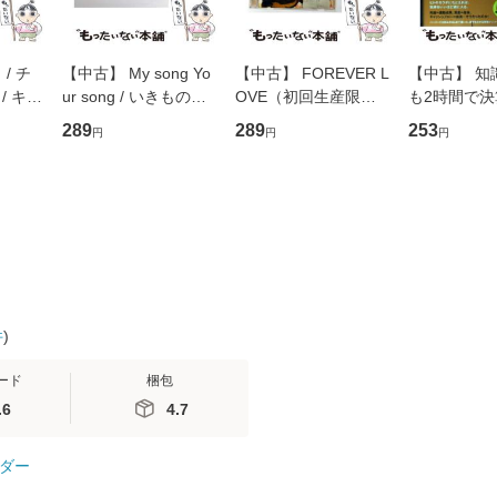
/ チ
【中古】 My song Yo
【中古】 FOREVER L
【中古】 知
/ キュ
ur song / いきものが
OVE（初回生産限定
も2時間で
D]
かり / [CD]【メール便
盤） / 清水翔太×加藤
めるようにな
289
289
253
円
円
円
無料】
送料無料】
ミリヤ / [CD]【メール
計超入門！ /
便送料無料】
隆 / 高橋書
（ソフトカバ
【メール便
件
)
ード
梱包
.6
4.7
ダー