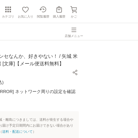
カテゴリ
お気に入り
閲覧履歴
購入履歴
かご
店舗メニュー
ンセなんか、好きやない！ / 矢城 米
書房 [文庫]【メール便送料無料】
込
)
K ERROR] ネットワーク周りの設定を確認
域・離島につきましては、送料が発生する場合や
お届け予定日期間内にお届けできない場合があり
（
送料・配送について
）