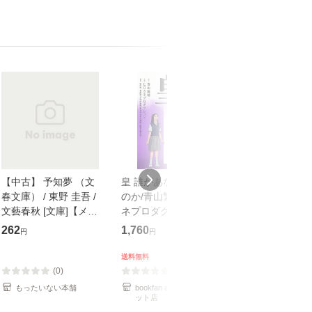
【中古】 予知夢 （文
皇 誰があなたを護る
【中古】 知識
春文庫） / 東野 圭吾 /
のか/青山繁晴/ヒロカ
も2時間で決算
文藝春秋 [文庫]【メー
ネプロダクション/新
めるようになる
ル便送料無料】
田均
計超入門！ / 佐
262
1,760
253
円
円
円
隆 / 高橋書店 [
（ソフトカバー
送料無料
【メール便送
(0)
(0)
(0)
もったいない本舗
bookfan au PAY マーケ
もったいない本
ット店