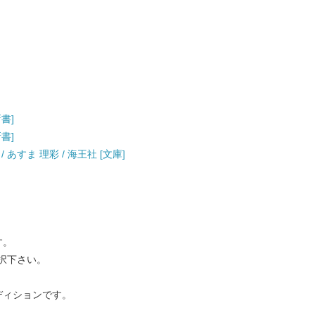
新書]
新書]
あすま 理彩 / 海王社 [文庫]
す。
択下さい。
ディションです。