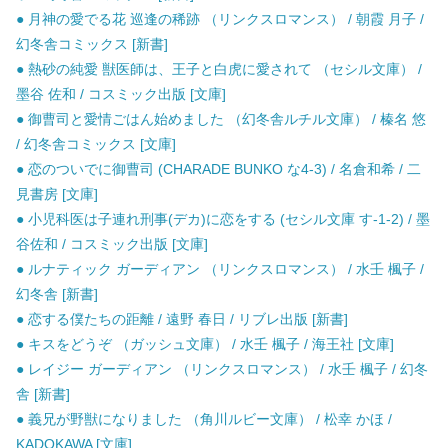
● 月神の愛でる花 巡逢の稀跡 （リンクスロマンス） / 朝霞 月子 /
幻冬舎コミックス [新書]
● 熱砂の純愛 獣医師は、王子と白虎に愛されて （セシル文庫） /
墨谷 佐和 / コスミック出版 [文庫]
● 御曹司と愛情ごはん始めました （幻冬舎ルチル文庫） / 榛名 悠
/ 幻冬舎コミックス [文庫]
● 恋のついでに御曹司 (CHARADE BUNKO な4-3) / 名倉和希 / 二
見書房 [文庫]
● 小児科医は子連れ刑事(デカ)に恋をする (セシル文庫 す-1-2) / 墨
谷佐和 / コスミック出版 [文庫]
● ルナティック ガーディアン （リンクスロマンス） / 水壬 楓子 /
幻冬舎 [新書]
● 恋する僕たちの距離 / 遠野 春日 / リブレ出版 [新書]
● キスをどうぞ （ガッシュ文庫） / 水壬 楓子 / 海王社 [文庫]
● レイジー ガーディアン （リンクスロマンス） / 水壬 楓子 / 幻冬
舎 [新書]
● 義兄が野獣になりました （角川ルビー文庫） / 松幸 かほ /
KADOKAWA [文庫]