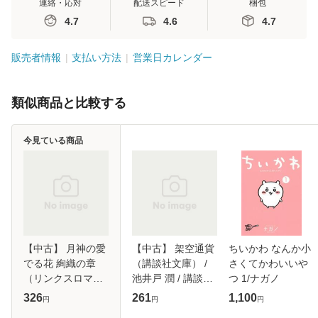
連絡・応対
配送スピード
梱包
4.7
4.6
4.7
販売者情報
支払い方法
営業日カレンダー
類似商品と比較する
今見ている商品
【中古】 月神の愛
【中古】 架空通貨
ちいかわ なんか小
でる花 絢織の章
（講談社文庫） /
さくてかわいいや
（リンクスロマン
池井戸 潤 / 講談社
つ 1/ナガノ
ス） / 朝霞 月子 /
[文庫]【メール便送
326
261
1,100
円
円
円
幻冬舎 [新書]【メ
料無料】