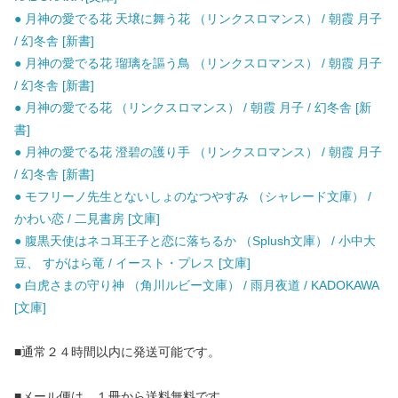
● 月神の愛でる花 天壌に舞う花 （リンクスロマンス） / 朝霞 月子
/ 幻冬舎 [新書]
● 月神の愛でる花 瑠璃を謳う鳥 （リンクスロマンス） / 朝霞 月子
/ 幻冬舎 [新書]
● 月神の愛でる花 （リンクスロマンス） / 朝霞 月子 / 幻冬舎 [新
書]
● 月神の愛でる花 澄碧の護り手 （リンクスロマンス） / 朝霞 月子
/ 幻冬舎 [新書]
● モフリーノ先生とないしょのなつやすみ （シャレード文庫） /
かわい恋 / 二見書房 [文庫]
● 腹黒天使はネコ耳王子と恋に落ちるか （Splush文庫） / 小中大
豆、 すがはら竜 / イースト・プレス [文庫]
● 白虎さまの守り神 （角川ルビー文庫） / 雨月夜道 / KADOKAWA
[文庫]
■通常２４時間以内に発送可能です。
■メール便は、１冊から送料無料です。