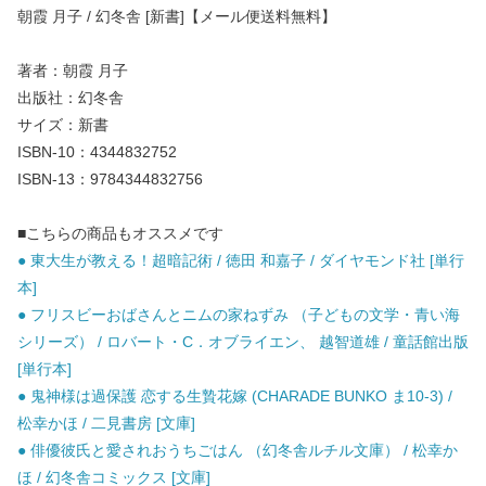
朝霞 月子 / 幻冬舎 [新書]【メール便送料無料】
著者：朝霞 月子
出版社：幻冬舎
サイズ：新書
ISBN-10：4344832752
ISBN-13：9784344832756
■こちらの商品もオススメです
● 東大生が教える！超暗記術 / 徳田 和嘉子 / ダイヤモンド社 [単行
本]
● フリスビーおばさんとニムの家ねずみ （子どもの文学・青い海
シリーズ） / ロバート・C．オブライエン、 越智道雄 / 童話館出版
[単行本]
● 鬼神様は過保護 恋する生贄花嫁 (CHARADE BUNKO ま10-3) /
松幸かほ / 二見書房 [文庫]
● 俳優彼氏と愛されおうちごはん （幻冬舎ルチル文庫） / 松幸か
ほ / 幻冬舎コミックス [文庫]