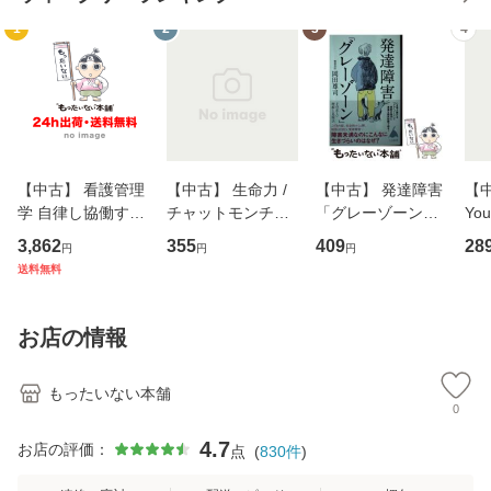
1
2
3
4
【中古】 看護管理
【中古】 生命力 /
【中古】 発達障害
【中
学 自律し協働する
チャットモンチー /
「グレーゾーン」
You
専門職の看護マネ
キューンレコード
その正しい理解と
のがか
3,862
355
409
28
円
円
円
ジメントスキル 改
[CD]【メール便送
克服法 (SB新書 57
【
送料無料
訂第3版 (看護学テ
料無料】
2) / 岡田尊司 / Ｓ
料
キストNiCE) / 手島
Ｂクリエイティブ
恵 藤本幸三 / 南江
[新書]【メール便送
お店の情報
堂 [単行
料無料】
もったいない本舗
0
4.7
お店の評価：
点
(
830
件
)