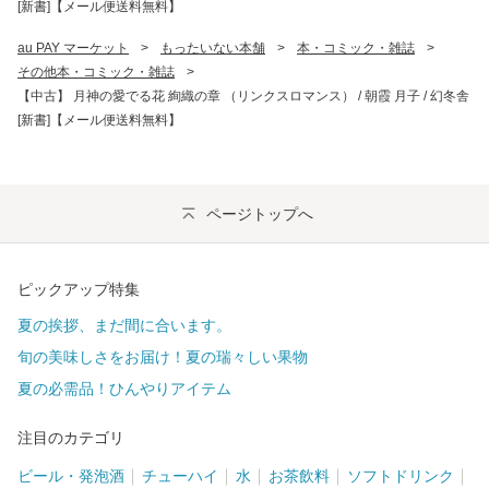
[新書]【メール便送料無料】
au PAY マーケット
>
もったいない本舗
>
本・コミック・雑誌
>
その他本・コミック・雑誌
>
【中古】 月神の愛でる花 絢織の章 （リンクスロマンス） / 朝霞 月子 / 幻冬舎
[新書]【メール便送料無料】
ページトップへ
ピックアップ特集
夏の挨拶、まだ間に合います。
旬の美味しさをお届け！夏の瑞々しい果物
夏の必需品！ひんやりアイテム
注目のカテゴリ
ビール・発泡酒
チューハイ
水
お茶飲料
ソフトドリンク