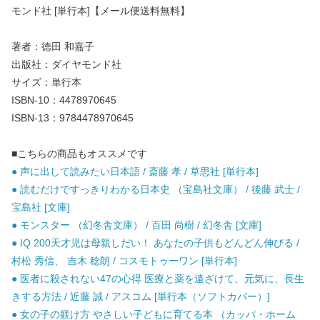
モンド社 [単行本]【メール便送料無料】
著者：徳田 和嘉子
出版社：ダイヤモンド社
サイズ：単行本
ISBN-10：4478970645
ISBN-13：9784478970645
■こちらの商品もオススメです
● 声に出して読みたい日本語 / 斎藤 孝 / 草思社 [単行本]
● 読むだけですっきりわかる日本史 （宝島社文庫） / 後藤 武士 /
宝島社 [文庫]
● モンスター （幻冬舎文庫） / 百田 尚樹 / 幻冬舎 [文庫]
● IQ 200天才児は母親しだい！ あなたの子供もどんどん伸びる /
村松 秀信、 吉木 稔朗 / コスモトゥーワン [単行本]
● 医者に殺されない47の心得 医療と薬を遠ざけて、元気に、長生
きする方法 / 近藤 誠 / アスコム [単行本（ソフトカバー）]
● 女の子の躾け方 やさしい子どもに育てる本 （カッパ・ホーム