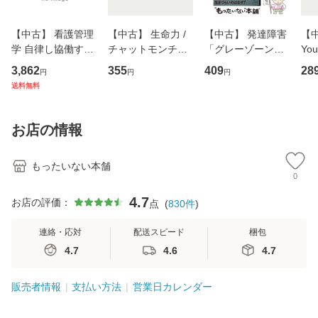
【中古】 看護管理
【中古】 生命力 /
【中古】 発達障害
【中
学 自律し協働する
チャットモンチー /
「グレーゾーン」
You
専門職の看護マネ
キューンレコード
その正しい理解と
のがか
3,862
355
409
28
円
円
円
ジメントスキル 改
[CD]【メール便送
克服法 (SB新書 57
【
送料無料
訂第3版 (看護学テ
料無料】
2) / 岡田尊司 / Ｓ
料
キストNiCE) / 手島
Ｂクリエイティブ
恵 藤本幸三 / 南江
[新書]【メール便送
お店の情報
堂 [単行
料無料】
もったいない本舗
0
4.7
お店の評価：
点
(
830
件
)
連絡・応対
配送スピード
梱包
4.7
4.6
4.7
販売者情報
支払い方法
営業日カレンダー