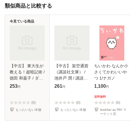
類似商品と比較する
今見ている商品
【中古】 東大生が
【中古】 架空通貨
ちいかわ なんか小
教える！超暗記術 /
（講談社文庫） /
さくてかわいいや
徳田 和嘉子 / ダイ
池井戸 潤 / 講談社
つ 1/ナガノ
ヤモンド社 [単行
[文庫]【メール便送
253
261
1,100
円
円
円
本]【メール便送料
料無料】
無料】
送料無料
(0)
(0)
(0)
もったいない本舗
もったいない本舗
bookfan au PAY マ
ーケット店