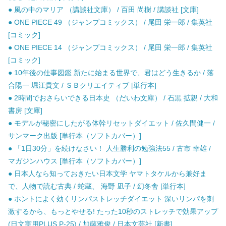
● 風の中のマリア （講談社文庫） / 百田 尚樹 / 講談社 [文庫]
● ONE PIECE 49 （ジャンプコミックス） / 尾田 栄一郎 / 集英社
[コミック]
● ONE PIECE 14 （ジャンプコミックス） / 尾田 栄一郎 / 集英社
[コミック]
● 10年後の仕事図鑑 新たに始まる世界で、君はどう生きるか / 落
合陽一 堀江貴文 / ＳＢクリエイティブ [単行本]
● 2時間でおさらいできる日本史 （だいわ文庫） / 石黒 拡親 / 大和
書房 [文庫]
● モデルが秘密にしたがる体幹リセットダイエット / 佐久間健一 /
サンマーク出版 [単行本（ソフトカバー）]
● 「1日30分」を続けなさい！ 人生勝利の勉強法55 / 古市 幸雄 /
マガジンハウス [単行本（ソフトカバー）]
● 日本人なら知っておきたい日本文学 ヤマトタケルから兼好ま
で、人物で読む古典 / 蛇蔵、 海野 凪子 / 幻冬舎 [単行本]
● ホントによく効くリンパストレッチダイエット 深いリンパを刺
激するから、もっとやせる! たった10秒のストレッチで効果アップ
(日文実用PLUS P-25) / 加藤雅俊 / 日本文芸社 [新書]