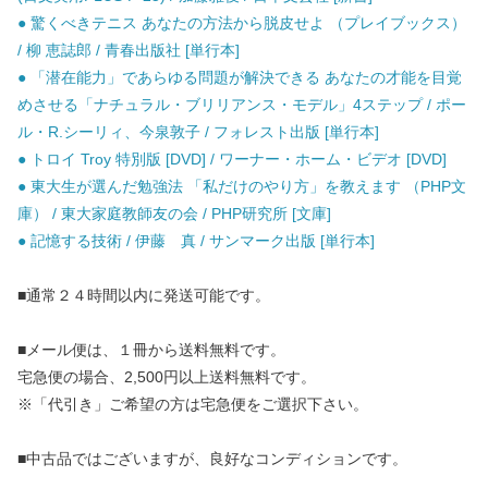
● 驚くべきテニス あなたの方法から脱皮せよ （プレイブックス）
/ 柳 恵誌郎 / 青春出版社 [単行本]
● 「潜在能力」であらゆる問題が解決できる あなたの才能を目覚
めさせる「ナチュラル・ブリリアンス・モデル」4ステップ / ポー
ル・R.シーリィ、今泉敦子 / フォレスト出版 [単行本]
● トロイ Troy 特別版 [DVD] / ワーナー・ホーム・ビデオ [DVD]
● 東大生が選んだ勉強法 「私だけのやり方」を教えます （PHP文
庫） / 東大家庭教師友の会 / PHP研究所 [文庫]
● 記憶する技術 / 伊藤 真 / サンマーク出版 [単行本]
■通常２４時間以内に発送可能です。
■メール便は、１冊から送料無料です。
宅急便の場合、2,500円以上送料無料です。
※「代引き」ご希望の方は宅急便をご選択下さい。
■中古品ではございますが、良好なコンディションです。