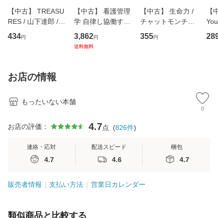
【中古】 TREASU
【中古】 看護管理
【中古】 生命力 /
【中
RES / 山下達郎 /
学 自律し協働する
チャットモンチー /
You
イーストウエス
専門職の看護マネ
キューンレコード
のがか
434
3,862
355
28
円
円
円
ト・ジャパン [CD]
ジメントスキル 改
[CD]【メール便送
【
送料無料
【メール便送料無
訂第3版 (看護学テ
料無料】
料
料】
キストNiCE) / 手島
恵 藤本幸三 / 南江
お店の情報
堂 [単行
もったいない本舗
0
4.7
お店の評価：
点
(
826
件
)
連絡・応対
配送スピード
梱包
4.7
4.6
4.7
販売者情報
支払い方法
営業日カレンダー
類似商品と比較する