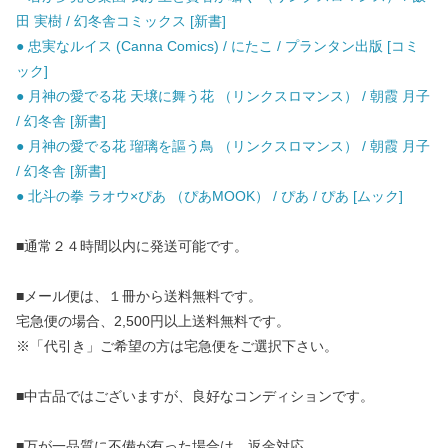
田 実樹 / 幻冬舎コミックス [新書]
● 忠実なルイス (Canna Comics) / にたこ / プランタン出版 [コミ
ック]
● 月神の愛でる花 天壌に舞う花 （リンクスロマンス） / 朝霞 月子
/ 幻冬舎 [新書]
● 月神の愛でる花 瑠璃を謳う鳥 （リンクスロマンス） / 朝霞 月子
/ 幻冬舎 [新書]
● 北斗の拳 ラオウ×ぴあ （ぴあMOOK） / ぴあ / ぴあ [ムック]
■通常２４時間以内に発送可能です。
■メール便は、１冊から送料無料です。
宅急便の場合、2,500円以上送料無料です。
※「代引き」ご希望の方は宅急便をご選択下さい。
■中古品ではございますが、良好なコンディションです。
■万が一品質に不備が有った場合は、返金対応。