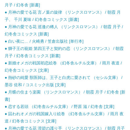
月子 / 幻冬舎 [新書]
● 月神の愛でる花 言ノ葉の旋律 （リンクスロマンス） / 朝霞 月
子、 千川 夏味 / 幻冬舎コミックス [新書]
● 月神の愛でる花 巡逢の稀人 （リンクスロマンス） / 朝霞 月子 /
幻冬舎コミックス [新書]
● 白い夜に… / 火崎勇 / 笠倉出版社 [単行本]
● 獅子王の寵姫 第四王子と契約の恋 （リンクスロマンス） / 朝霞
月子 / 幻冬舎コミックス [新書]
● 新婚オメガの戦国初恋絵巻 （幻冬舎ルチル文庫） / 雨月 夜道 /
幻冬舎コミックス [文庫]
● 熱砂の純愛 獣医師は、王子と白虎に愛されて （セシル文庫） /
墨谷 佐和 / コスミック出版 [文庫]
● 月蝶の住まう楽園 （リンクスロマンス） / 朝霞 月子 / 幻冬舎 [新
書]
● 恋する若頭 （幻冬舎ルチル文庫） / 野原 滋 / 幻冬舎 [文庫]
● 囚われオメガの戦国嫁入り絵巻 （幻冬舎ルチル文庫） / 雨月 夜
道 / 幻冬舎コミックス [文庫]
● 月神の愛でる花 澄碧の護り手 （リンクスロマンス） / 朝霞 月子