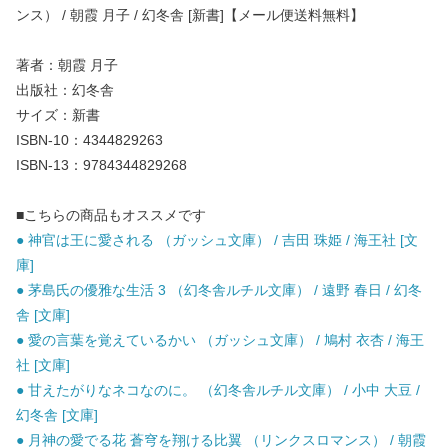
ンス） / 朝霞 月子 / 幻冬舎 [新書]【メール便送料無料】
著者：朝霞 月子
出版社：幻冬舎
サイズ：新書
ISBN-10：4344829263
ISBN-13：9784344829268
■こちらの商品もオススメです
● 神官は王に愛される （ガッシュ文庫） / 吉田 珠姫 / 海王社 [文
庫]
● 茅島氏の優雅な生活 3 （幻冬舎ルチル文庫） / 遠野 春日 / 幻冬
舎 [文庫]
● 愛の言葉を覚えているかい （ガッシュ文庫） / 鳩村 衣杏 / 海王
社 [文庫]
● 甘えたがりなネコなのに。 （幻冬舎ルチル文庫） / 小中 大豆 /
幻冬舎 [文庫]
● 月神の愛でる花 蒼穹を翔ける比翼 （リンクスロマンス） / 朝霞