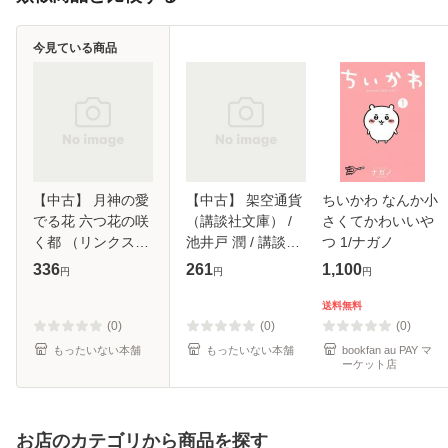
今見ている商品
【中古】 月神の愛
【中古】 架空通貨
ちいかわ なんか小
でる花 六つ花の咲
（講談社文庫） /
さくてかわいいや
く都 （リンクスロ
池井戸 潤 / 講談社
つ 1/ナガノ
マンス） / 朝霞 月
[文庫]【メール便送
336
261
1,100
円
円
円
子 / 幻冬舎 [新書]
料無料】
【メール便送料無
送料無料
料】
(0)
(0)
(0)
もったいない本舗
もったいない本舗
bookfan au PAY マ
ーケット店
お店のカテゴリから商品を探す