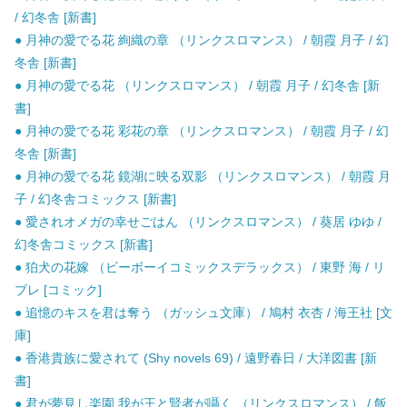
/ 幻冬舎 [新書]
● 月神の愛でる花 絢織の章 （リンクスロマンス） / 朝霞 月子 / 幻
冬舎 [新書]
● 月神の愛でる花 （リンクスロマンス） / 朝霞 月子 / 幻冬舎 [新
書]
● 月神の愛でる花 彩花の章 （リンクスロマンス） / 朝霞 月子 / 幻
冬舎 [新書]
● 月神の愛でる花 鏡湖に映る双影 （リンクスロマンス） / 朝霞 月
子 / 幻冬舎コミックス [新書]
● 愛されオメガの幸せごはん （リンクスロマンス） / 葵居 ゆゆ /
幻冬舎コミックス [新書]
● 狛犬の花嫁 （ビーボーイコミックスデラックス） / 東野 海 / リ
ブレ [コミック]
● 追憶のキスを君は奪う （ガッシュ文庫） / 鳩村 衣杏 / 海王社 [文
庫]
● 香港貴族に愛されて (Shy novels 69) / 遠野春日 / 大洋図書 [新
書]
● 君が夢見し楽園 我が王と賢者が囁く （リンクスロマンス） / 飯