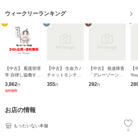
ウィークリーランキング
1
2
3
4
【中古】 看護管理
【中古】 生命力 /
【中古】 発達障害
【中
学 自律し協働する
チャットモンチー /
「グレーゾーン」
You
専門職の看護マネ
キューンレコード
その正しい理解と
のがか
3,862
355
292
28
円
円
円
ジメントスキル 改
[CD]【メール便送
克服法 (SB新書 57
【
送料無料
訂第3版 (看護学テ
料無料】
2) / 岡田尊司 / Ｓ
料
キストNiCE) / 手島
Ｂクリエイティブ
恵 藤本幸三 / 南江
[新書]【メール便送
お店の情報
堂 [単行
料無料】
もったいない本舗
0