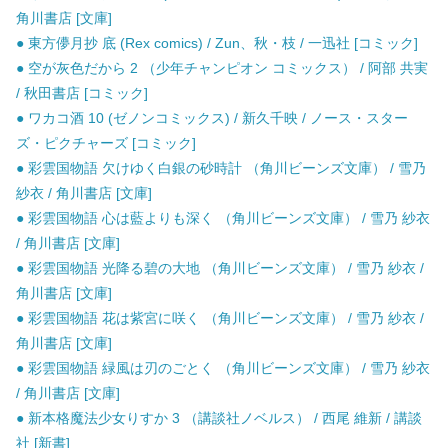
角川書店 [文庫]
● 東方儚月抄 底 (Rex comics) / Zun、秋・枝 / 一迅社 [コミック]
● 空が灰色だから 2 （少年チャンピオン コミックス） / 阿部 共実
/ 秋田書店 [コミック]
● ワカコ酒 10 (ゼノンコミックス) / 新久千映 / ノース・スター
ズ・ピクチャーズ [コミック]
● 彩雲国物語 欠けゆく白銀の砂時計 （角川ビーンズ文庫） / 雪乃
紗衣 / 角川書店 [文庫]
● 彩雲国物語 心は藍よりも深く （角川ビーンズ文庫） / 雪乃 紗衣
/ 角川書店 [文庫]
● 彩雲国物語 光降る碧の大地 （角川ビーンズ文庫） / 雪乃 紗衣 /
角川書店 [文庫]
● 彩雲国物語 花は紫宮に咲く （角川ビーンズ文庫） / 雪乃 紗衣 /
角川書店 [文庫]
● 彩雲国物語 緑風は刃のごとく （角川ビーンズ文庫） / 雪乃 紗衣
/ 角川書店 [文庫]
● 新本格魔法少女りすか 3 （講談社ノベルス） / 西尾 維新 / 講談
社 [新書]