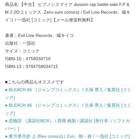
商品名:【中古】 ヒプノシスマイク division rap battle-side F.P &
M 2 (IDコミックス. Zero-sum comics) / Evil Line Records、城キ
イコ / 一迅社 [コミック]【メール便送料無料】
著者：Evil Line Records、城キイコ
出版社：一迅社
サイズ：コミック
ISBN-10：4758034710
ISBN-13：9784758034715
■こちらの商品もオススメです
● BLEACH 45 （ジャンプコミックス） / 久保 帯人 / 集英社 [コミ
ック]
● BLEACH 46 （ジャンプコミックス） / 久保 帯人 / 集英社 [コミ
ック]
● 恋物語 （講談社BOX） / 西尾 維新 / 講談社 [単行本（ソフトカ
バー）]
● 東方儚月抄 上 (Rex comics) / Zun、秋・枝 / 一迅社 [コミック]