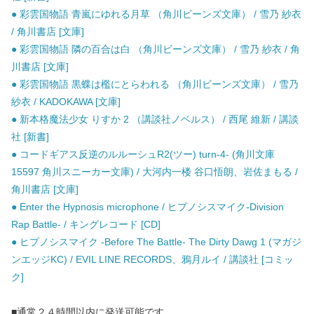
● 彩雲国物語 青嵐にゆれる月草 （角川ビーンズ文庫） / 雪乃 紗衣
/ 角川書店 [文庫]
● 彩雲国物語 隣の百合は白 （角川ビーンズ文庫） / 雪乃 紗衣 / 角
川書店 [文庫]
● 彩雲国物語 黒蝶は檻にとらわれる （角川ビーンズ文庫） / 雪乃
紗衣 / KADOKAWA [文庫]
● 新本格魔法少女 りすか 2 （講談社ノベルス） / 西尾 維新 / 講談
社 [新書]
● コードギアス反逆のルルーシュR2(ツー) turn-4- (角川文庫
15597 角川スニーカー文庫) / 大河内一楼 谷口悟朗、岩佐まもる /
角川書店 [文庫]
● Enter the Hypnosis microphone / ヒプノシスマイク-Division
Rap Battle- / キングレコード [CD]
● ヒプノシスマイク -Before The Battle- The Dirty Dawg 1 (マガジ
ンエッジKC) / EVIL LINE RECORDS、鴉月ルイ / 講談社 [コミッ
ク]
■通常２４時間以内に発送可能です。