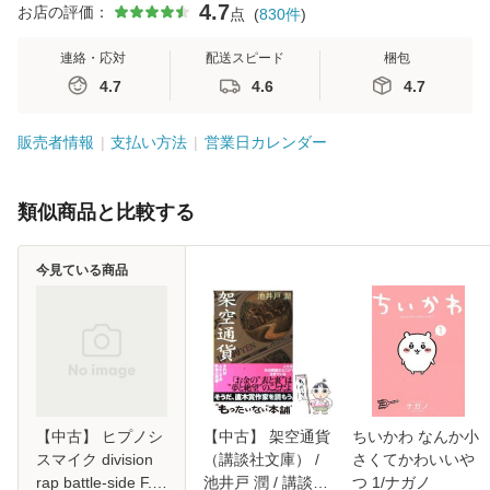
4.7
お店の評価：
点
(
830
件
)
連絡・応対
配送スピード
梱包
4.7
4.6
4.7
販売者情報
支払い方法
営業日カレンダー
類似商品と比較する
今見ている商品
【中古】 ヒプノシ
【中古】 架空通貨
ちいかわ なんか小
スマイク division
（講談社文庫） /
さくてかわいいや
rap battle-side F.P
池井戸 潤 / 講談社
つ 1/ナガノ