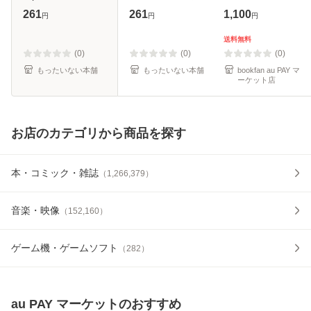
& M 2 (IDコミック
[文庫]【メール便送
261
261
1,100
円
円
円
ス. Zero-sum
料無料】
comics) / Evil Line
送料無料
Records、城キイ
(0)
(0)
(0)
コ / 一
もったいない本舗
もったいない本舗
bookfan au PAY マ
ーケット店
お店のカテゴリから商品を探す
本・コミック・雑誌
（
1,266,379
）
音楽・映像
（
152,160
）
ゲーム機・ゲームソフト
（
282
）
au PAY マーケット
のおすすめ