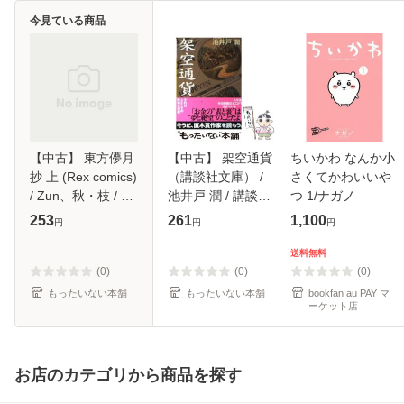
今見ている商品
【中古】 東方儚月
【中古】 架空通貨
ちいかわ なんか小
抄 上 (Rex comics)
（講談社文庫） /
さくてかわいいや
/ Zun、秋・枝 / 一
池井戸 潤 / 講談社
つ 1/ナガノ
迅社 [コミック]
[文庫]【メール便送
253
261
1,100
円
円
円
【メール便送料無
料無料】
料】
送料無料
(0)
(0)
(0)
もったいない本舗
もったいない本舗
bookfan au PAY マ
ーケット店
お店のカテゴリから商品を探す