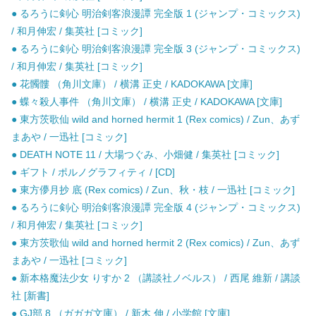
● るろうに剣心 明治剣客浪漫譚 完全版 1 (ジャンプ・コミックス)
/ 和月伸宏 / 集英社 [コミック]
● るろうに剣心 明治剣客浪漫譚 完全版 3 (ジャンプ・コミックス)
/ 和月伸宏 / 集英社 [コミック]
● 花髑髏 （角川文庫） / 横溝 正史 / KADOKAWA [文庫]
● 蝶々殺人事件 （角川文庫） / 横溝 正史 / KADOKAWA [文庫]
● 東方茨歌仙 wild and horned hermit 1 (Rex comics) / Zun、あず
まあや / 一迅社 [コミック]
● DEATH NOTE 11 / 大場つぐみ、小畑健 / 集英社 [コミック]
● ギフト / ポルノグラフィティ / [CD]
● 東方儚月抄 底 (Rex comics) / Zun、秋・枝 / 一迅社 [コミック]
● るろうに剣心 明治剣客浪漫譚 完全版 4 (ジャンプ・コミックス)
/ 和月伸宏 / 集英社 [コミック]
● 東方茨歌仙 wild and horned hermit 2 (Rex comics) / Zun、あず
まあや / 一迅社 [コミック]
● 新本格魔法少女 りすか 2 （講談社ノベルス） / 西尾 維新 / 講談
社 [新書]
● GJ部 8 （ガガガ文庫） / 新木 伸 / 小学館 [文庫]