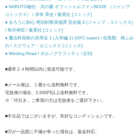
● NARUTO秘伝・兵の書 オフィシャルファンBOOK （ジャンプ
コミックス） / 岸本 斉史 / 集英社 [コミック]
● るろうに剣心 明治剣客浪漫譚 完全版 6 (ジャンプ・コミックス)
/ 和月伸宏 / 集英社 [コミック]
● 魔法科高校の劣等生 1 (入学編 1) (GFC super) / 佐島勤、林ふみ
の / スクウェア・エニックス [コミック]
● Winding Road / ポルノグラフィティ / [CD]
■通常２４時間以内に発送可能です。
■メール便は、１冊から送料無料です。
宅急便の場合、2,500円以上送料無料です。
※「代引き」ご希望の方は宅急便をご選択下さい。
■中古品ではございますが、良好なコンディションです。
■万が一品質に不備が有った場合は、返金対応。