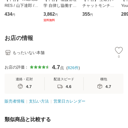
RES / 山下達郎 /
学 自律し協働する
チャットモンチー /
You
イーストウエス
専門職の看護マネ
キューンレコード
のがか
434
3,862
355
28
円
円
円
ト・ジャパン [CD]
ジメントスキル 改
[CD]【メール便送
【
送料無料
【メール便送料無
訂第3版 (看護学テ
料無料】
料
料】
キストNiCE) / 手島
恵 藤本幸三 / 南江
お店の情報
堂 [単行
もったいない本舗
0
4.7
お店の評価：
点
(
826
件
)
連絡・応対
配送スピード
梱包
4.7
4.6
4.7
販売者情報
支払い方法
営業日カレンダー
類似商品と比較する