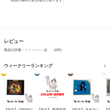
商品の痛みがある場合があります。
レビュー
商品の評価：
-
点
(0件)
ウィークリーランキング
1
2
3
4
【中古】 TREASU
【中古】 看護管理
【中古】 生命力 /
【中