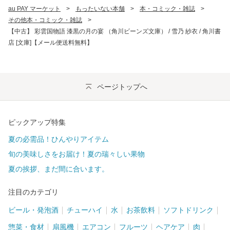
au PAY マーケット
>
もったいない本舗
>
本・コミック・雑誌
>
その他本・コミック・雑誌
>
【中古】 彩雲国物語 漆黒の月の宴 （角川ビーンズ文庫） / 雪乃 紗衣 / 角川書
店 [文庫]【メール便送料無料】
ページトップへ
ピックアップ特集
夏の必需品！ひんやりアイテム
旬の美味しさをお届け！夏の瑞々しい果物
夏の挨拶、まだ間に合います。
注目のカテゴリ
ビール・発泡酒
チューハイ
水
お茶飲料
ソフトドリンク
惣菜・食材
扇風機
エアコン
フルーツ
ヘアケア
肉