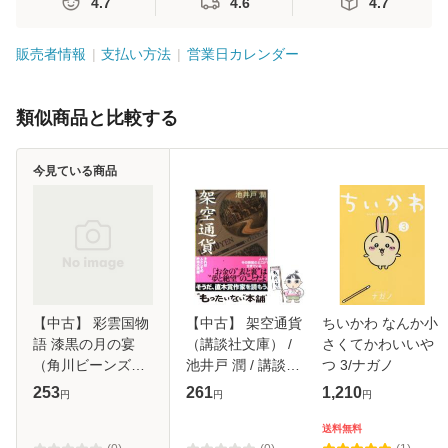
4.7
4.6
4.7
販売者情報
支払い方法
営業日カレンダー
類似商品と比較する
今見ている商品
【中古】 彩雲国物
【中古】 架空通貨
ちいかわ なんか小
語 漆黒の月の宴
（講談社文庫） /
さくてかわいいや
（角川ビーンズ文
池井戸 潤 / 講談社
つ 3/ナガノ
庫） / 雪乃 紗衣 /
[文庫]【メール便送
253
261
1,210
円
円
円
角川書店 [文庫]
料無料】
【メール便送料無
送料無料