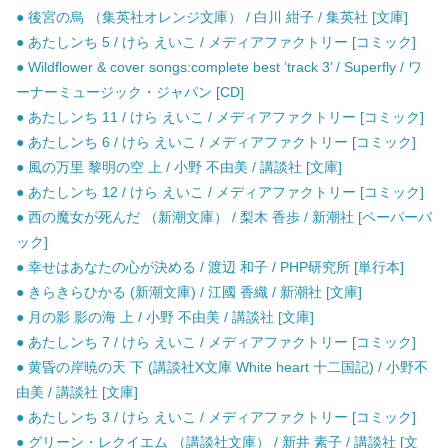
● 後宮の烏 （集英社オレンジ文庫） / 白川 紺子 / 集英社 [文庫]
● あたしンち 5 / けら えいこ / メディアファクトリー [コミック]
● Wildflower & cover songs:complete best ’track 3’ / Superfly / ワ
ーナーミュージック・ジャパン [CD]
● あたしンち 11 / けら えいこ / メディアファクトリー [コミック]
● あたしンち 6 / けら えいこ / メディアファクトリー [コミック]
● 風の万里 黎明の空 上 / 小野 不由美 / 講談社 [文庫]
● あたしンち 12 / けら えいこ / メディアファクトリー [コミック]
● 西の魔女が死んだ （新潮文庫） / 梨木 香歩 / 新潮社 [ペーパーバ
ック]
● 幸せはあなたの心が決める / 渡辺 和子 / PHP研究所 [単行本]
● きらきらひかる (新潮文庫) / 江國 香織 / 新潮社 [文庫]
● 月の影 影の海 上 / 小野 不由美 / 講談社 [文庫]
● あたしンち 7 / けら えいこ / メディアファクトリー [コミック]
● 黄昏の岸暁の天 下 (講談社X文庫 White heart 十二国記) / 小野不
由美 / 講談社 [文庫]
● あたしンち 3 / けら えいこ / メディアファクトリー [コミック]
● グリーン・レクイエム （講談社文庫） / 新井 素子 / 講談社 [文