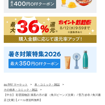
au PAY マーケット
>
本・コミック・雑誌
>
その他本・コミック・雑誌
>
【中古】 彩雲国物語 漆黒の月の宴 （角川ビーンズ文庫） / 雪乃 紗衣 / 角川書
店 [文庫]【メール便送料無料】