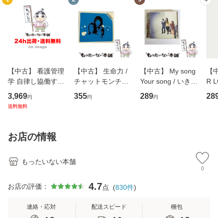
【中古】 看護管理
【中古】 生命力 /
【中古】 My song
【中
学 自律し協働する
チャットモンチー /
Your song / いきも
R 
専門職の看護マネ
キューンレコード
のがかり / [CD]
産限
3,969
355
289
28
円
円
円
ジメントスキル 改
[CD]【メール便送
【メール便送料無
翔太
送料無料
訂第3版 (看護学テ
料無料】
料】
[C
キストNiCE) / 手島
料
恵 藤本幸三 / 南江
お店の情報
堂 [単行
もったいない本舗
0
4.7
お店の評価：
点
(
830
件
)
連絡・応対
配送スピード
梱包