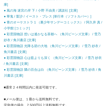
庫]
● 風の海 迷宮の岸 下 / 小野 不由美 / 講談社 [文庫]
● 華鬼 / 梨沙 / イースト・プレス [単行本（ソフトカバー）]
● 青のオーケストラ 1 （裏少年サンデーコミックス） / 阿久井 真 /
小学館 [コミック]
● 彩雲国物語 想いは遙かなる茶都へ （角川ビーンズ文庫） / 雪乃
紗衣 / 角川書店 [文庫]
● 彩雲国物語 光降る碧の大地 （角川ビーンズ文庫） / 雪乃 紗衣 /
角川書店 [文庫]
● 彩雲国物語 心は藍よりも深く （角川ビーンズ文庫） / 雪乃 紗衣
/ 角川書店 [文庫]
● 彩雲国物語 隣の百合は白 （角川ビーンズ文庫） / 雪乃 紗衣 / 角
川書店 [文庫]
■通常２４時間以内に発送可能です。
■メール便は、１冊から送料無料です。
宅急便の場合、2,500円以上送料無料です。