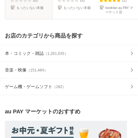
料】
(0)
(0)
(1)
もったいない本舗
もったいない本舗
bookfan au PAY マ
ーケット店
お店のカテゴリから商品を探す
本・コミック・雑誌
（
1,261,035
）
音楽・映像
（
151,484
）
ゲーム機・ゲームソフト
（
282
）
au PAY マーケット
のおすすめ