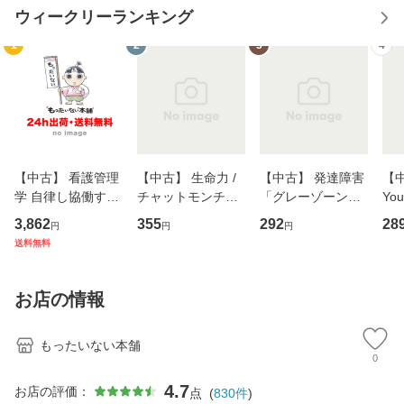
ウィークリーランキング
1
2
3
4
【中古】 看護管理
【中古】 生命力 /
【中古】 発達障害
【中
学 自律し協働する
チャットモンチー /
「グレーゾーン」
You
専門職の看護マネ
キューンレコード
その正しい理解と
のがか
3,862
355
292
28
円
円
円
ジメントスキル 改
[CD]【メール便送
克服法 (SB新書 57
【
送料無料
訂第3版 (看護学テ
料無料】
2) / 岡田尊司 / Ｓ
料
キストNiCE) / 手島
Ｂクリエイティブ
恵 藤本幸三 / 南江
[新書]【メール便送
お店の情報
堂 [単行
料無料】
もったいない本舗
0
4.7
お店の評価：
点
(
830
件
)