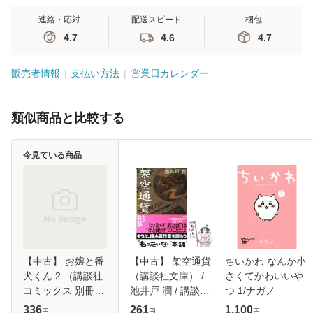
連絡・応対
配送スピード
梱包
4.7
4.6
4.7
販売者情報
支払い方法
営業日カレンダー
類似商品と比較する
今見ている商品
【中古】 お嬢と番
【中古】 架空通貨
ちいかわ なんか小
犬くん 2 （講談社
（講談社文庫） /
さくてかわいいや
コミックス 別冊フ
池井戸 潤 / 講談社
つ 1/ナガノ
レンド） / はつは
[文庫]【メール便送
336
261
1,100
円
円
円