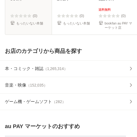
る / 講談社 [コミッ
料無料】
ク]【メール便送料
送料無料
無料】
(0)
(0)
(0)
もったいない本舗
もったいない本舗
bookfan au PAY マ
ーケット店
お店のカテゴリから商品を探す
本・コミック・雑誌
（
1,265,314
）
音楽・映像
（
152,035
）
ゲーム機・ゲームソフト
（
282
）
au PAY マーケット
のおすすめ