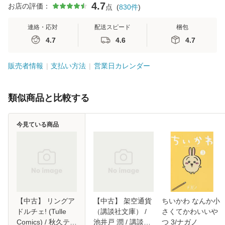
4.7
お店の評価：
点
(
830
件
)
連絡・応対
配送スピード
梱包
4.7
4.6
4.7
販売者情報
支払い方法
営業日カレンダー
類似商品と比較する
今見ている商品
【中古】 リングア
【中古】 架空通貨
ちいかわ なんか小
ドルチェ! (Tulle
（講談社文庫） /
さくてかわいいや
Comics) / 秋久テオ
池井戸 潤 / 講談社
つ 3/ナガノ