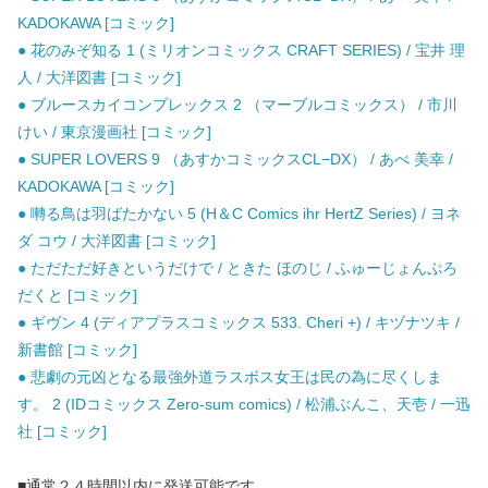
KADOKAWA [コミック]
● 花のみぞ知る 1 (ミリオンコミックス CRAFT SERIES) / 宝井 理
人 / 大洋図書 [コミック]
● ブルースカイコンプレックス 2 （マーブルコミックス） / 市川
けい / 東京漫画社 [コミック]
● SUPER LOVERS 9 （あすかコミックスCL−DX） / あべ 美幸 /
KADOKAWA [コミック]
● 囀る鳥は羽ばたかない 5 (H＆C Comics ihr HertZ Series) / ヨネ
ダ コウ / 大洋図書 [コミック]
● ただただ好きというだけで / ときた ほのじ / ふゅーじょんぷろ
だくと [コミック]
● ギヴン 4 (ディアプラスコミックス 533. Cheri +) / キヅナツキ /
新書館 [コミック]
● 悲劇の元凶となる最強外道ラスボス女王は民の為に尽くしま
す。 2 (IDコミックス Zero-sum comics) / 松浦ぶんこ、天壱 / 一迅
社 [コミック]
■通常２４時間以内に発送可能です。