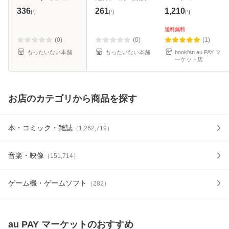
/ ブライト出版 [コ
[文庫]【メール便送
336
261
1,210
円
円
円
ミック]【メール便
料無料】
送料無料】
送料無料
(0)
(0)
(1)
もったいない本舗
もったいない本舗
bookfan au PAY マ
ーケット店
お店のカテゴリから商品を探す
本・コミック・雑誌
（
1,262,719
）
音楽・映像
（
151,714
）
ゲーム機・ゲームソフト
（
282
）
au PAY マーケット
のおすすめ