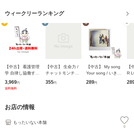
ウィークリーランキング
1
2
3
4
【中古】 看護管理
【中古】 生命力 /
【中古】 My song
【中
学 自律し協働する
チャットモンチー /
Your song / いきも
R 
専門職の看護マネ
キューンレコード
のがかり / [CD]
産限
3,969
355
289
28
円
円
円
ジメントスキル 改
[CD]【メール便送
【メール便送料無
翔太
送料無料
訂第3版 (看護学テ
料無料】
料】
[C
キストNiCE) / 手島
料
恵 藤本幸三 / 南江
お店の情報
堂 [単行
もったいない本舗
0