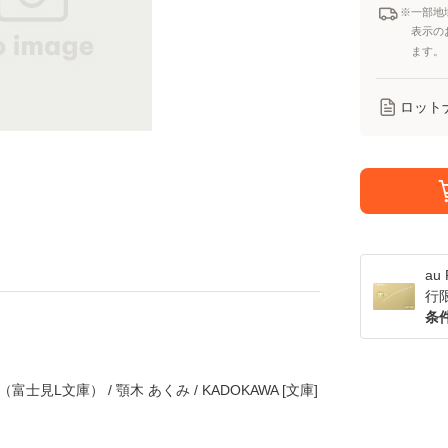
※一部地
表示の
ます。
ロット
a
行
条
見L文庫） / 顎木 あくみ / KADOKAWA [文庫]