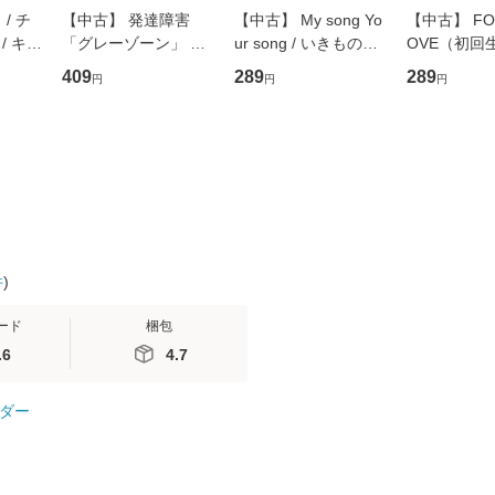
/ チ
【中古】 発達障害
【中古】 My song Yo
【中古】 FOR
/ キュ
「グレーゾーン」 そ
ur song / いきものが
OVE（初回
D]
の正しい理解と克服法
かり / [CD]【メール便
盤） / 清水
409
289
289
円
円
円
無料】
(SB新書 572) / 岡田尊
送料無料】
ミリヤ / [CD]【メール
司 / ＳＢクリエイティ
便送料無料
ブ [新書]【メール便送
料無料】
件
)
ード
梱包
.6
4.7
ダー