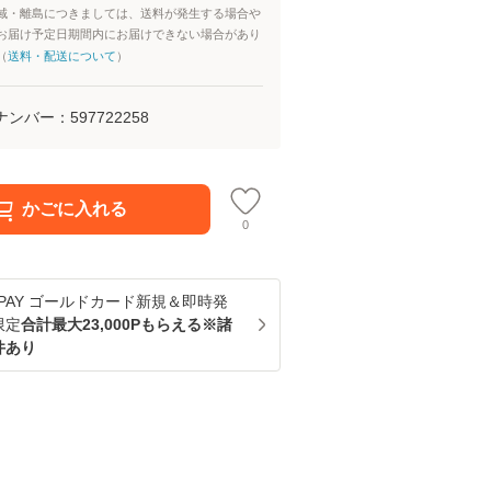
域・離島につきましては、送料が発生する場合や
お届け予定日期間内にお届けできない場合があり
（
送料・配送について
）
ナンバー：
597722258
かごに入れる
0
u PAY ゴールドカード新規＆即時発
限定
合計最大23,000Pもらえる※諸
件あり