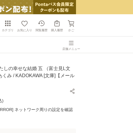
カテゴリ
お気に入り
閲覧履歴
購入履歴
かご
店舗メニュー
たしの幸せな結婚 五 （富士見L文
あくみ / KADOKAWA [文庫]【メール
】
込
)
K ERROR] ネットワーク周りの設定を確認