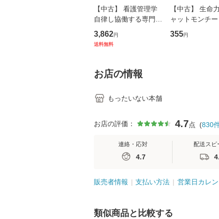
【中古】 看護管理学
【中古】 生命力 
自律し協働する専門職
ャットモンチー 
の看護マネジメントス
ーンレコード [C
3,862
355
円
円
キル 改訂第3版 (看護
【メール便送料
送料無料
学テキストNiCE) / 手
島恵 藤本幸三 / 南江
堂 [単行
お店の情報
もったいない本舗
4.7
お店の評価：
点
(
830
連絡・応対
配送スピ
4.7
4
販売者情報
支払い方法
営業日カレン
類似商品と比較する