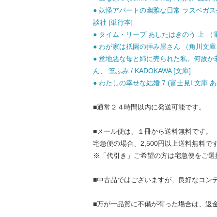
● 妖怪アパートの幽雅な日常 ラスベガス外伝 （
談社 [単行本]
● タイム・リープ あしたはきのう 上 （電撃文
● わが家は祇園の拝み屋さん （角川文庫） / 
● 意地悪な母と姉に売られた私。何故か若
ん、 篁ふみ / KADOKAWA [文庫]
● わたしの幸せな結婚 7 (富士見L文庫 あ-17-
■通常２４時間以内に発送可能です。
■メール便は、１冊から送料無料です。
宅急便の場合、2,500円以上送料無料で
※「代引き」ご希望の方は宅急便をご選
■中古品ではございますが、良好なコン
■万が一品質に不備が有った場合は、返