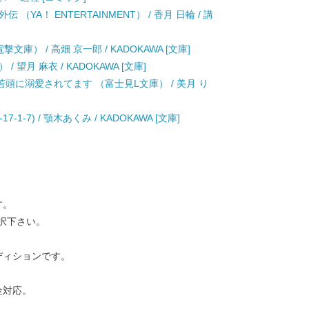
YA！ ENTERTAINMENT） / 香月 日輪 / 講
庫） / 高畑 京一郎 / KADOKAWA [文庫]
望月 麻衣 / KADOKAWA [文庫]
頭に溺愛されてます （富士見L文庫） / 美月 り
1-7) / 顎木あくみ / KADOKAWA [文庫]
す。
択下さい。
ディションです。
金対応。