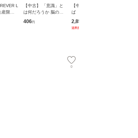
EVER L
【中古】 「意識」と
【中古】 耳をすませ
【中古】
生産限定
は何だろうか 脳の来
ば 〈2枚組〉 [DVD] /
も2時間
翔太×加藤
歴、知覚の錯誤 （講
ブエナ・ビスタ・ホー
めるよう
406
2,852
253
円
円
円
談社現代新書） / 下条
ム・エンターテイメン
計超入門！
送料無料
】
信輔 / 講談社 [新書]
ト [DVD]【メール便送
隆 / 高
【メール便送料無料】
料無料】
（ソフト
【メール
0