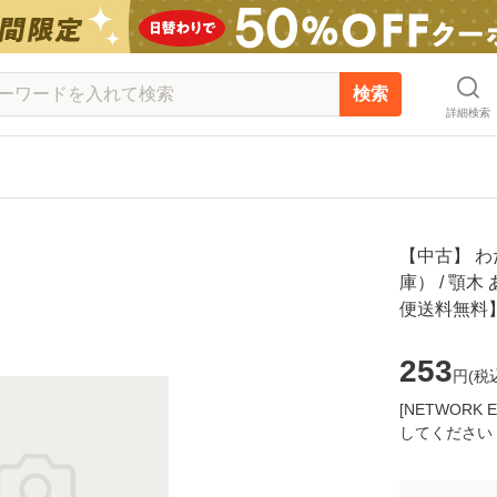
検索
詳細検索
【中古】 わ
庫） / 顎木 
便送料無料
253
円(
税
[NETWOR
してください