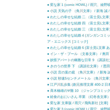
● 変な家 1 (comic HOWL) / 雨穴、綾野
● 小説 天気の子 （角川文庫） / 新海 誠 / 
● わたしの幸せな結婚 二 （富士見L文庫） / 
● わたしの幸せな結婚 四 （富士見L文庫） / 
● わたしの幸せな結婚 三 （富士見L文庫） /
● わたしの幸せな結婚 4 (ガンガンコミック
ア・エニックス [コミック]
● わたしの幸せな結婚 6 (富士見L文庫 あ-17-
● イン・ザ・プール （文春文庫） / 奥田 英
● 妖怪アパートの幽雅な日常 9 （講談社文庫
● きのうの世界 下 （講談社文庫） / 恩田 陸
● 小説 言の葉の庭 （角川文庫） / 新海 誠 /
● 小説 秒速5センチメートル （角川文庫） / 
● 江戸川乱歩集 (創元推理文庫 400-2 日
● 斉木楠雄のΨ難 10 （ジャンプコミックス）
● 給食のおにいさん 卒業 （幻冬舎文庫） / 
● 変な家 文庫版 / 雨穴 / 飛鳥新社 [文庫]
● 変な家 3 (comic HOWL) / 雨穴、綾野