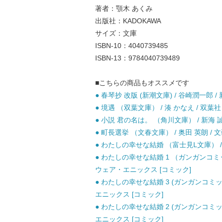
著者：顎木 あくみ
出版社：KADOKAWA
サイズ：文庫
ISBN-10：4040739485
ISBN-13：9784040739489
■こちらの商品もオススメです
● 春琴抄 改版 (新潮文庫) / 谷崎潤一郎 / 
● 境遇 （双葉文庫） / 湊 かなえ / 双葉社 
● 小説 君の名は。 （角川文庫） / 新海 誠 /
● 町長選挙 （文春文庫） / 奥田 英朗 / 文
● わたしの幸せな結婚 （富士見L文庫） / 顎
● わたしの幸せな結婚 1 （ガンガンコミック
ウェア・エニックス [コミック]
● わたしの幸せな結婚 3 (ガンガンコミック
エニックス [コミック]
● わたしの幸せな結婚 2 (ガンガンコミック
エニックス [コミック]